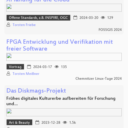
XPlanung für die Cloud
Offene Standards, z.B. INSPIRE, OGC
2024-03-20
129
Torsten Friebe
FOSSGIS 2024
FPGA Entwicklung und Verifikation mit
freier Software
Vortrag
2024-03-17
135
Torsten Meißner
Chemnitzer Linux-Tage 2024
Das Diskmags-Projekt
Frühes digitales Kulturerbe aufbereiten für Forschung
und…
Art & Beauty
2023-12-28
1.5k