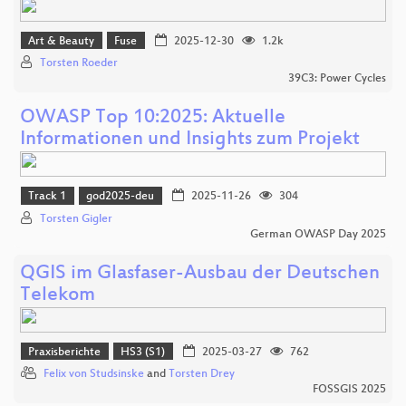
Art & Beauty
Fuse
2025-12-30
1.2k
Torsten Roeder
39C3: Power Cycles
OWASP Top 10:2025: Aktuelle
Informationen und Insights zum Projekt
Track 1
god2025-deu
2025-11-26
304
Torsten Gigler
German OWASP Day 2025
QGIS im Glasfaser-Ausbau der Deutschen
Telekom
Praxisberichte
HS3 (S1)
2025-03-27
762
Felix von Studsinske
and
Torsten Drey
FOSSGIS 2025