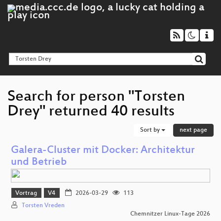
Search for person "Torsten
Drey" returned 40 results
Sort by
next page
Galera-Cluster mit Docker: Architektur
und Betrieb
Vortrag
V4
2026-03-29
113
Torsten Vreden
Chemnitzer Linux-Tage 2026