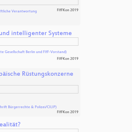
FIfFKon 2019
aftliche Verantwortung
und intelligenter Systeme
e Gesellschaft Berlin und FIfF-Vorstand)
FIfFKon 2019
opäische Rüstungskonzerne
hrift Bürgerrechte & Polizei/CILIP)
FIfFKon 2019
alität?