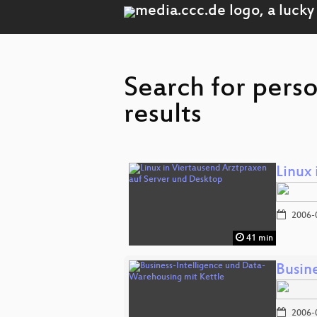
Search for pers
results
Linux
2006-
41 min
Busin
2006-