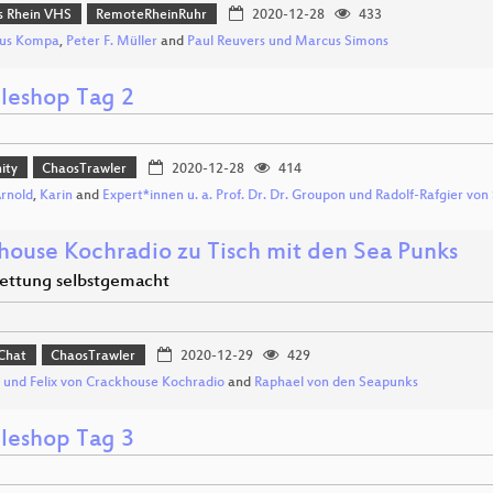
 Rhein VHS
RemoteRheinRuhr
2020-12-28
433
us Kompa
,
Peter F. Müller
and
Paul Reuvers und Marcus Simons
leshop Tag 2
ity
ChaosTrawler
2020-12-28
414
Arnold
,
Karin
and
Expert*innen u. a. Prof. Dr. Dr. Groupon und Radolf-Rafgier von
house Kochradio zu Tisch mit den Sea Punks
ettung selbstgemacht
 Chat
ChaosTrawler
2020-12-29
429
 und Felix von Crackhouse Kochradio
and
Raphael von den Seapunks
leshop Tag 3