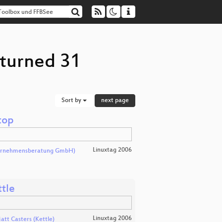
eturned 31
Sort by
next page
top
Linuxtag 2006
ternehmensberatung GmbH)
tle
Linuxtag 2006
att Casters (Kettle)