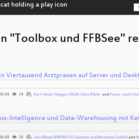
on "Toolbox und FFBSee" r
 in Viertausend Arztpraxen auf Server und Desk
05-03
74
Karl-Heinz Heggen (Multi-Data Klinik-
and
Praxis- und Un
ess-Intelligence und Data-Warehousing mit Ket
05-03
33
Jens Bleuel (PRORATIO Systeme und Beratung GmbH)
and
M