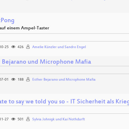
tPong
 auf einem Ampel-Taster
10-25
426
Amelie Künzler und Sandro Engel
r Bejarano und Microphone Mafia
07-01
188
Esther Bejarano und Microphone Mafia
e to say we told you so - IT Sicherheit als Kr
11-27
501
Sylvia Johnigk und Kai Nothdurft