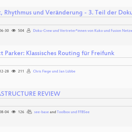
t, Rhythmus und Veränderung - 3. Teil der Dok
06-30
504
Doku-Crew und Vertreter*innen von Kuko und Fusion Netz
t Parker: Klassisches Routing für Freifunk
12-28
211
Chris Fiege und Jan Lübbe
ASTRUCTURE REVIEW
08-04
126
see-base
and
Toolbox und FFBSee