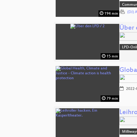
Commun
(DJ) 
194 min
Über 
LPD-Onl
15 min
Global
2022-
79 min
Leihro
Milliway