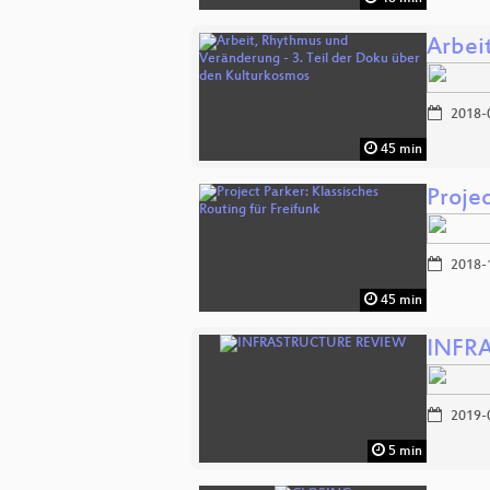
Arbei
2018-
45 min
Projec
2018-
45 min
INFR
2019-
5 min