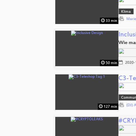
Klima
Marie
33 min
Inclu
Wie man
2020-
50 min
C3-Te
Commun
(DJ) 
127 min
#CRY