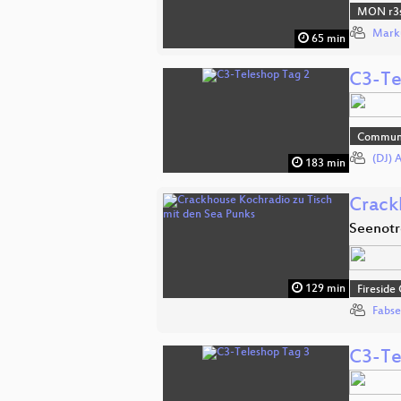
MON r3s
Mark
65 min
C3-Te
Commun
(DJ) 
183 min
Crack
Seenotr
129 min
Fireside
Fabse
C3-Te