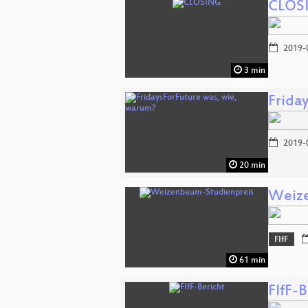
CLOS
2019-
3 min
Frida
2019-
20 min
Weize
FIfF
61 min
FIfF-B