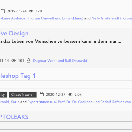
2019-11-24
178
-Luise Abshagen (Forum Umwelt und Entwicklung)
and
Nelly Grotefendt (Foru
sive Design
 das Leben von Menschen verbessern kann, indem man…
11-14
101
Dagmar Wehr und Ralf Ossowski
leshop Tag 1
ity
ChaosTrawler
2020-12-27
2.0k
Arnold
,
Karin
and
Expert*innen u. a. Prof. Dr. Dr. Groupon und Radolf-Rafgier von
PTOLEAKS