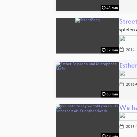
43 min
Stree
spielen
2014-
32 min
Esthe
2016-
63 min
We hat
2016-
48 min