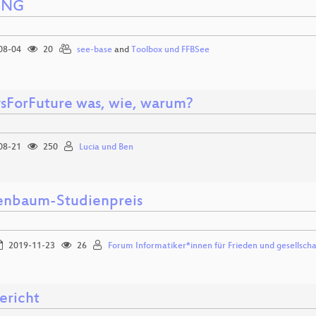
ING
08-04
20
see-base
and
Toolbox und FFBSee
ysForFuture was, wie, warum?
08-21
250
Lucia und Ben
nbaum-Studienpreis
2019-11-23
26
Forum Informatiker*innen für Frieden und gesellsch
ericht