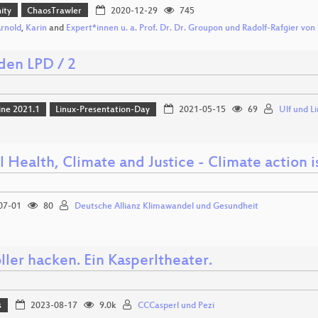
ity
ChaosTrawler
2020-12-29
745
Arnold
,
Karin
and
Expert*innen u. a. Prof. Dr. Dr. Groupon und Radolf-Rafgier von
den LPD / 2
ine 2021.1
Linux-Presentation-Day
2021-05-15
69
Ulf und L
 Health, Climate and Justice - Climate action i
07-01
80
Deutsche Allianz Klimawandel und Gesundheit
ller hacken. Ein Kasperltheater.
s
2023-08-17
9.0k
CCCasperl und Pezi