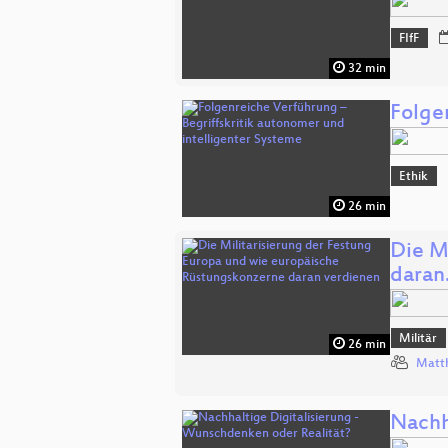
FIfF
32 min
Folge
Ethik
26 min
Die M
dara
Militär
26 min
Matth
Nachh