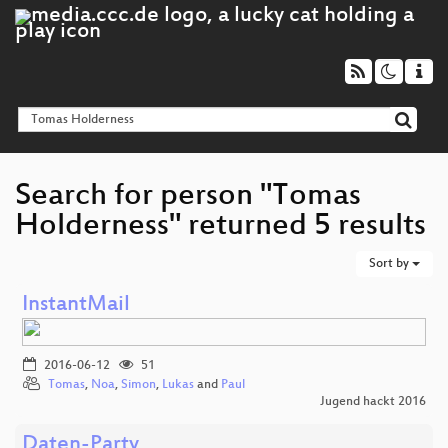
Search for person "Tomas
Holderness" returned 5 results
Sort by
InstantMail
2016-06-12
51
Tomas
,
Noa
,
Simon
,
Lukas
and
Paul
Jugend hackt 2016
Daten-Party