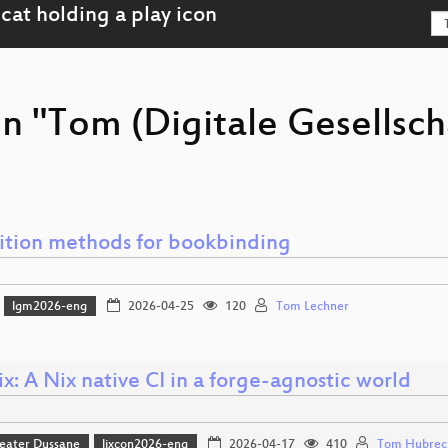
n "Tom (Digitale Gesellsch
ition methods for bookbinding
lgm2026-eng
2026-04-25
120
Tom Lechner
x: A Nix native CI in a forge-agnostic world
eater Dussane
lixcon2026-eng
2026-04-17
410
Tom Hubrec