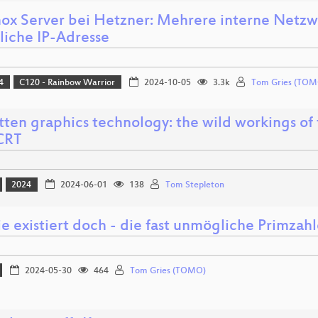
ox Server bei Hetzner: Mehrere interne Netzw
liche IP-Adresse
4
C120 - Rainbow Warrior
2024-10-05
3.3k
Tom Gries (TOM
tten graphics technology: the wild workings of 
CRT
2024
2024-06-01
138
Tom Stepleton
ie existiert doch - die fast unmögliche Primz
2024-05-30
464
Tom Gries (TOMO)