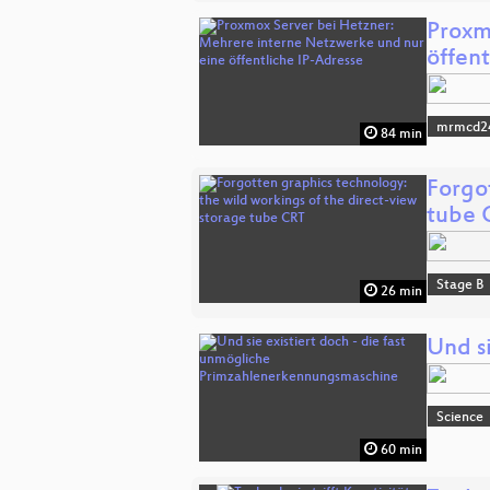
Proxm
öffent
mrmcd2
84 min
Forgo
tube 
Stage B
26 min
Und s
Science
60 min