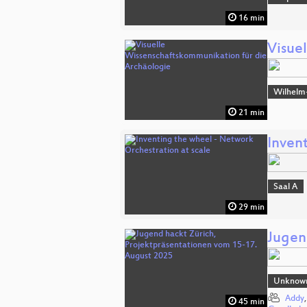
16 min
Visue
Wilhelm
21 min
Inven
Saal A
29 min
Jugen
Unknow
Addy
45 min