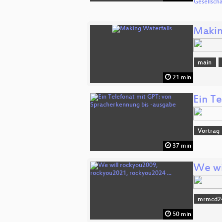
Gesellsch
Makin
main
21 min
Ein T
Vortrag
37 min
We wi
mrmcd2
50 min