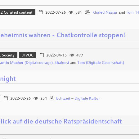
 Curated content
2022-07-26
581
Khaled Nassar
and
Tom "H
geheimnis wahren - Chatkontrolle stoppen!
& Society
DIVOC
2022-04-15
499
antin Macher (Digitalcourage)
,
khaleesi
and
Tom (Digitale Gesellschaft)
night
2022-02-26
254
Echtzeit – Digitale Kultur
lick auf die deutsche Ratspräsidentschaft