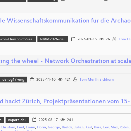
lle Wissenschaftskommunikation für die Archäo
-von-Humboldt-Saal
NIAM2026-deu
2026-01-15
76
Tom Du
ting the wheel - Network Orchestration at scal
denog17-eng
2025-11-10
421
Tom Merlin Eichhorn
d hackt Zürich, Projektpräsentationen vom 15-
n
import-deu
2025-08-17
241
,
Christian
,
Emil
,
Emmi
,
Florin
,
George
,
IlseIda
,
Julian
,
Karl
,
Kyra
,
Lev
,
Max
,
Robin
,