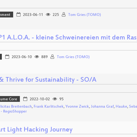
inment
2023-06-11
225
Tom Gries (TOMO)
1 A.L.O.A. - kleine Schweinereien mit dem Ra
2023-06-10
889
Tom Gries (TOMO)
& Thrive for Sustainability - SO/A
Bäume Core
2022-10-02
95
elicitas Breitenbach
,
Frank Karlitschek
,
Yvonne Zwick
,
Johanna Graf
,
Hauke
,
Seba
n - RegioShopper
rt Light Hacking Journey