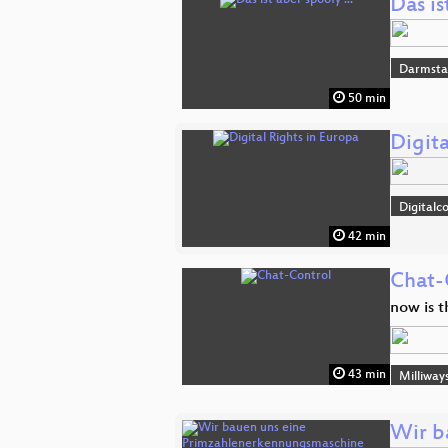
Das is
Darmsta
50 min
Digita
Digitalc
42 min
Chat-
now is t
43 min
Milliway
Wir b