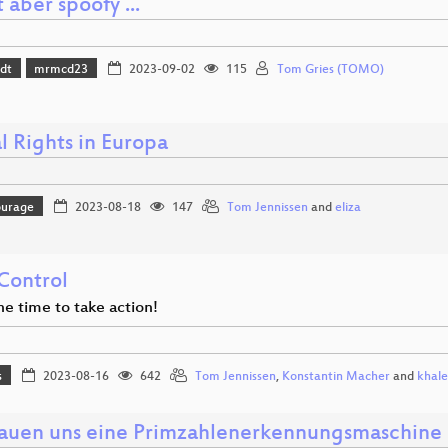
t aber spoofy ...
dt
mrmcd23
2023-09-02
115
Tom Gries (TOMO)
l Rights in Europa
ourage
2023-08-18
147
Tom Jennissen
and
eliza
Control
he time to take action!
s
2023-08-16
642
Tom Jennissen
,
Konstantin Macher
and
khale
auen uns eine Primzahlenerkennungsmaschine