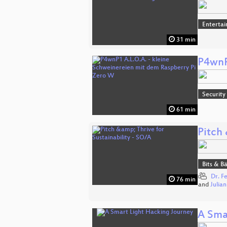
Enterta
31 min
P4wnP
Security
61 min
Pitch 
Bits & 
Dr. F
76 min
and
Julia
A Sma