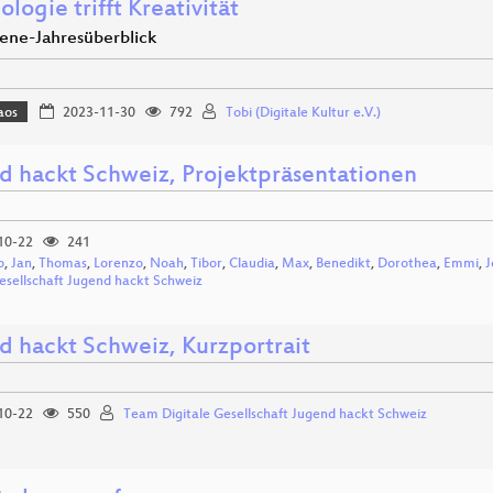
logie trifft Kreativität
ne-Jahresüberblick
aos
2023-11-30
792
Tobi (Digitale Kultur e.V.)
d hackt Schweiz, Projektpräsentationen
10-22
241
o
,
Jan
,
Thomas
,
Lorenzo
,
Noah
,
Tibor
,
Claudia
,
Max
,
Benedikt
,
Dorothea
,
Emmi
,
J
Gesellschaft Jugend hackt Schweiz
d hackt Schweiz, Kurzportrait
10-22
550
Team Digitale Gesellschaft Jugend hackt Schweiz