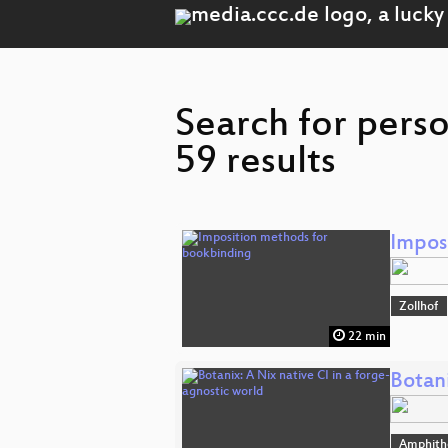
Search for perso
59 results
Impos
Zollhof
22 min
Botani
Amphith