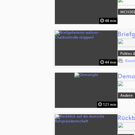
MCH2022
48 min
Brief
Politics 
Konst
44 min
Demo
Andere
121 min
Rückb