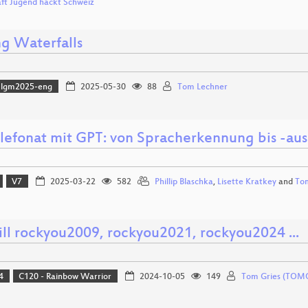
aft Jugend hackt Schweiz
g Waterfalls
lgm2025-eng
2025-05-30
88
Tom Lechner
elefonat mit GPT: von Spracherkennung bis -au
V7
2025-03-22
582
Phillip Blaschka
,
Lisette Kratkey
and
To
ll rockyou2009, rockyou2021, rockyou2024 ...
4
C120 - Rainbow Warrior
2024-10-05
149
Tom Gries (TOM