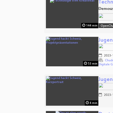
Techno
Demosze
144 min
OpenCh
Jugen
2023-
Chud
53 min
Digitale 
Jugen
2023-
4 min