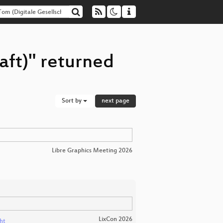
aft)" returned
Sort by
next page
Libre Graphics Meeting 2026
LixCon 2026
ht