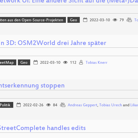
twork UI: Eine andere Sicht auf die (Meta-)D
iten aus den Open-Source-Projekten
Geo
2022-03-10
79
To
n 3D: OSM2World drei Jahre später
reetMap
Geo
2022-03-10
112
Tobias Knerr
htserkennung stoppen
Politik
2022-02-26
84
Andreas Geppert
,
Tobias Urech
and
Lili
treetComplete handles edits