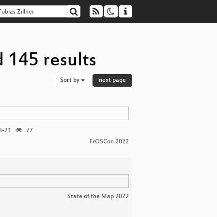
d 145 results
Sort by
next page
8-21
77
FrOSCon 2022
State of the Map 2022