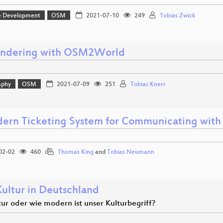
e Development
OSM
2021-07-10
249
Tobias Zwick
ndering with OSM2World
aphy
OSM
2021-07-09
251
Tobias Knerr
ern Ticketing System for Communicating with C
02-02
460
Thomas King
and
Tobias Neumann
Kultur in Deutschland
tur oder wie modern ist unser Kulturbegriff?