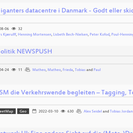
iganters datacentre i Danmark - Godt eller ski
08-06
32
s Kjærulff
,
Henning Mortensen
,
Lisbeth Bech-Nielsen
,
Peter Kofod
,
Poul-Henni
politik NEWSPUSH
04-24
11
Matheo
,
Matheo
,
Frieda
,
Tobias
and
Paul
SM die Verkehrswende begleiten – Tagging, T
reetMap
Geo
2022-03-10
630
Alex Seidel
and
Tobias Jordan