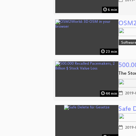
2019-
6 min
OSM2W
Softwar
23 min
500.0
The Sto
2019-
44 min
Safe 
2019-