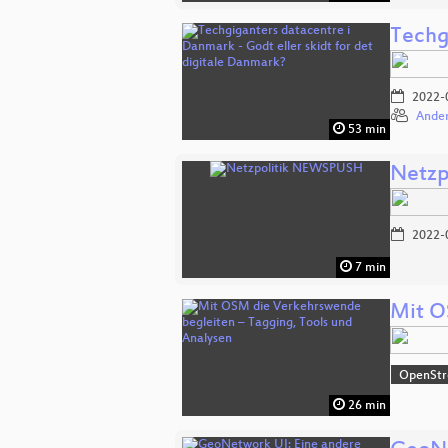
Techg
2022-
Ander
53 min
Netz
2022-
7 min
Mit O
OpenSt
26 min