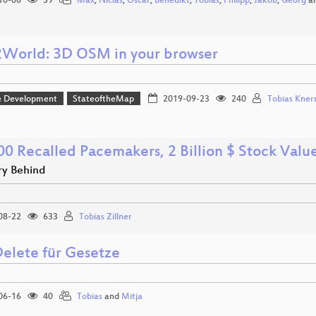
10-06
39
Max
,
Niclas
,
Oscar
,
Benedikt
,
Tobias
,
Philipp
,
Jakob
,
Georg
a
orld: 3D OSM in your browser
e Development
StateoftheMap
2019-09-23
240
Tobias Kner
00 Recalled Pacemakers, 2 Billion $ Stock Value
ry Behind
08-22
633
Tobias Zillner
Delete für Gesetze
06-16
40
Tobias
and
Mitja