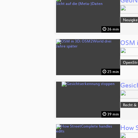
GeoNe
Neuigke
26 min
OSM i
OpenSt
25 min
Gesic
Recht & 
39 min
How S