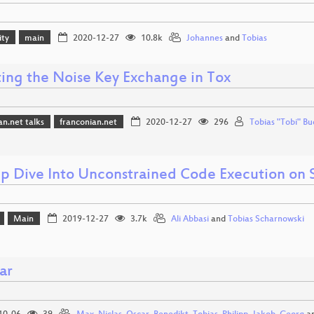
ity
main
2020-12-27
10.8k
Johannes
and
Tobias
ing the Noise Key Exchange in Tox
an.net talks
franconian.net
2020-12-27
296
Tobias "Tobi" B
p Dive Into Unconstrained Code Execution on 
Main
2019-12-27
3.7k
Ali Abbasi
and
Tobias Scharnowski
ar