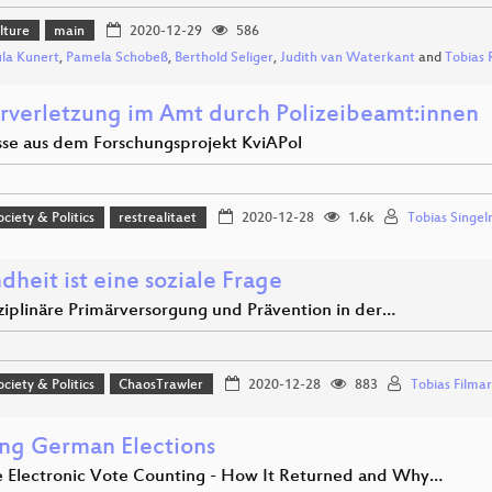
lture
main
2020-12-29
586
la Kunert
,
Pamela Schobeß
,
Berthold Seliger
,
Judith van Waterkant
and
Tobias 
rverletzung im Amt durch Polizeibeamt:innen
sse aus dem Forschungsprojekt KviAPol
ociety & Politics
restrealitaet
2020-12-28
1.6k
Tobias Singel
heit ist eine soziale Frage
sziplinäre Primärversorgung und Prävention in der…
ociety & Politics
ChaosTrawler
2020-12-28
883
Tobias Filmar
ng German Elections
e Electronic Vote Counting - How It Returned and Why…