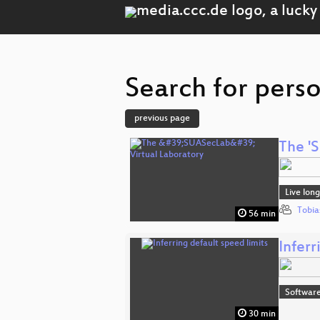
Search for perso
previous page
The '
Live lon
Tobia
56 min
Inferr
Softwar
30 min