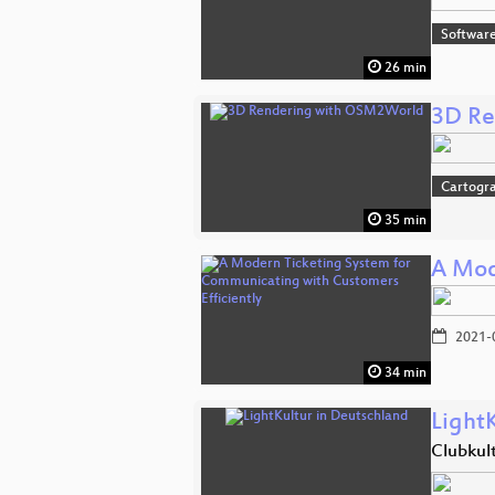
Softwar
26 min
3D Re
Cartogr
35 min
A Mod
2021-
34 min
Light
Clubkul