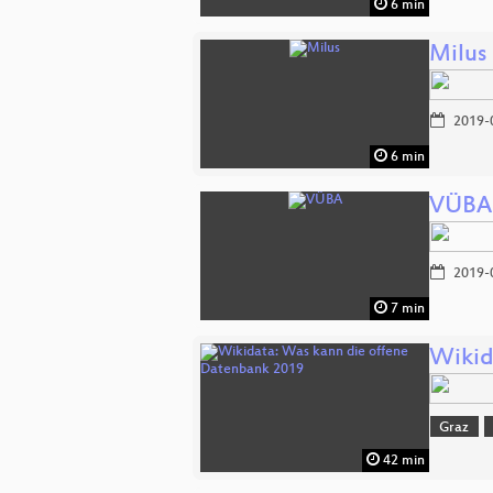
6 min
Milus
2019-
6 min
VÜBA
2019-
7 min
Wikid
Graz
42 min