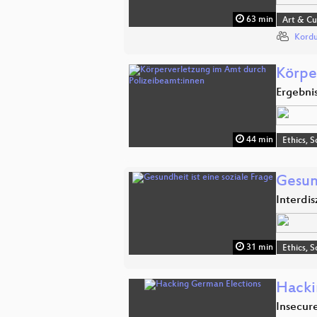
63 min
Art & Cu
Kordu
Körpe
Ergebni
44 min
Ethics, S
Gesund
Interdi
31 min
Ethics, S
Hacki
Insecur