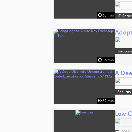
63 min
IT-Secur
Adopt
franconi
36 min
A Dee
Security
62 min
Low C