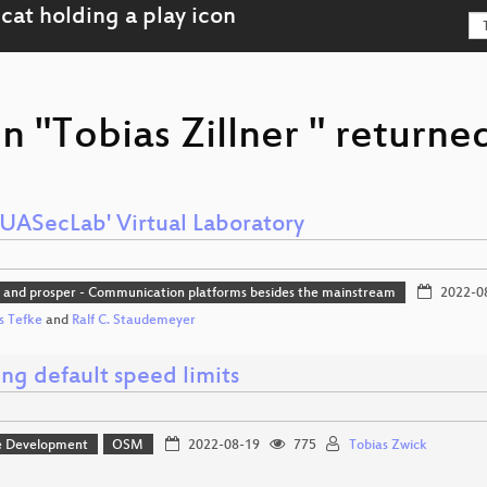
n "Tobias Zillner " returne
SUASecLab' Virtual Laboratory
g and prosper - Communication platforms besides the mainstream
2022-0
s Tefke
and
Ralf C. Staudemeyer
ing default speed limits
e Development
OSM
2022-08-19
775
Tobias Zwick