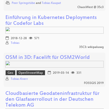
Peer Springstübe
and
Tobias Kaupat
ChaosWest @ 35c3
Einführung in Kubernetes Deployments
für Codefor Labs
2018-12-28
571
Tobias
35C3: wikipakawg
OSM in 3D: Facelift für OSM2World
Geo
OpenStreeetMap
2019-03-14
331
Tobias Knerr
FOSSGIS 2019
Cloudbasierte Geodateninfrastruktur für
den Glasfaserrollout in der Deutschen
Telekom AG