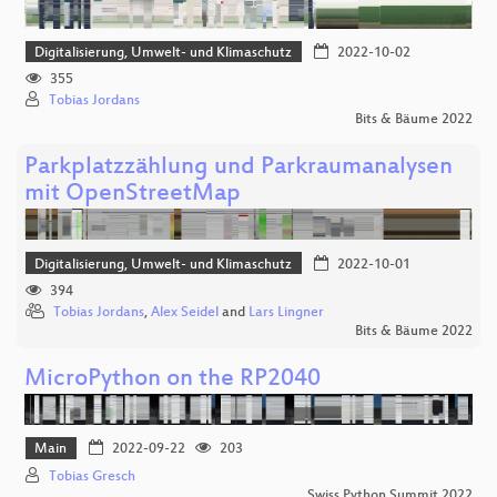
Digitalisierung, Umwelt- und Klimaschutz
2022-10-02
355
Tobias Jordans
Bits & Bäume 2022
Parkplatzzählung und Parkraumanalysen
mit OpenStreetMap
Digitalisierung, Umwelt- und Klimaschutz
2022-10-01
394
Tobias Jordans
,
Alex Seidel
and
Lars Lingner
Bits & Bäume 2022
MicroPython on the RP2040
Main
2022-09-22
203
Tobias Gresch
Swiss Python Summit 2022