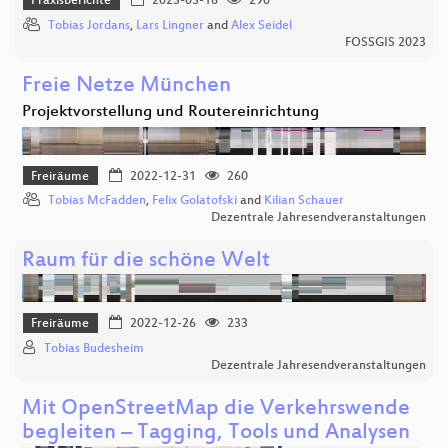
Praxisberichte
2023-03-16
290
Tobias Jordans
,
Lars Lingner
and
Alex Seidel
FOSSGIS 2023
Freie Netze München
Projektvorstellung und Routereinrichtung
Freiräume
2022-12-31
260
Tobias McFadden
,
Felix Golatofski
and
Kilian Schauer
Dezentrale Jahresendveranstaltungen
Raum für die schöne Welt
Freiräume
2022-12-26
233
Tobias Budesheim
Dezentrale Jahresendveranstaltungen
Mit OpenStreetMap die Verkehrswende
begleiten – Tagging, Tools und Analysen