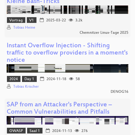
Kleine Bash-Tricks
Vortrag
V1
2025-03-22
3.2k
Tobias Heine
Chemnitzer Linux-Tage 2025
Instant Overflow Injection - Shifting
traffic to overflow providers in a moment's
notice
2024
Day 1
2024-11-18
58
Tobias Krischer
DENOG16
SAP from an Attacker's Perspective –
Common Vulnerabilities and Pitfalls
OWASP
Saal 1
2024-11-13
276