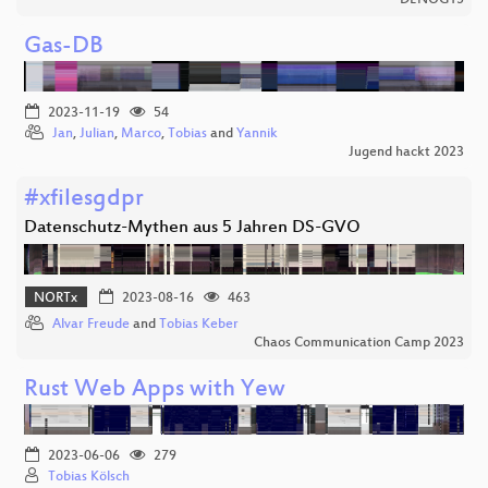
Gas-DB
2023-11-19
54
Jan
,
Julian
,
Marco
,
Tobias
and
Yannik
Jugend hackt 2023
#xfilesgdpr
Datenschutz-Mythen aus 5 Jahren DS-GVO
NORTx
2023-08-16
463
Alvar Freude
and
Tobias Keber
Chaos Communication Camp 2023
Rust Web Apps with Yew
2023-06-06
279
Tobias Kölsch