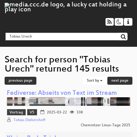
Search for person "Tobias
Urech" returned 145 results
previous page
Sort by
next page
Fediverse: Abseits von Text im Stream
Vortrag
V5
2025-03-22
338
Tobias Diekershoff
Chemnitzer Linux-Tage 2025