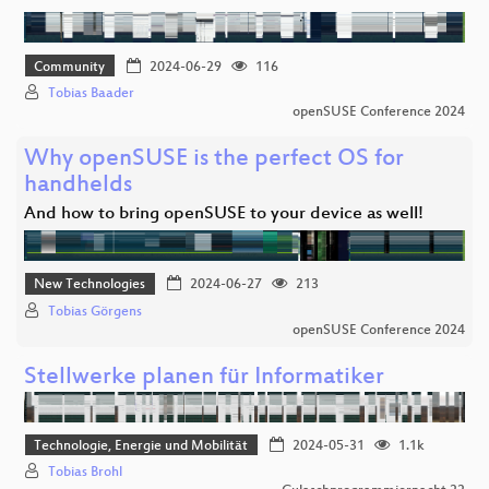
Community
2024-06-29
116
Tobias Baader
openSUSE Conference 2024
Why openSUSE is the perfect OS for
handhelds
And how to bring openSUSE to your device as well!
New Technologies
2024-06-27
213
Tobias Görgens
openSUSE Conference 2024
Stellwerke planen für Informatiker
Technologie, Energie und Mobilität
2024-05-31
1.1k
Tobias Brohl