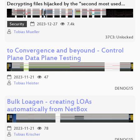
Decrypting files hijacked by the "second most used…
Security
2023-12-27
7.4k
Tobias Mueller
37C3: Unlocked
to Convergence and beyound - Control
Plane Data Plane Testing
2023-11-21
47
Tobias Heister
DENOG15
Bulk Loagen - creating LOAs
automatically from NetBox
2023-11-21
78
Tobias Krischer
DENOG15