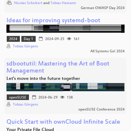
Nicolas Schickert
and
Tobias Hamann
German OWASP Day 2024
Ideas for improving systemd-boot
2024
Day 1
2024-09-25
161
Tobias Görgens
All Systems Go! 2024
sdbootutil: Mastering the Art of Boot
Management
Let's move into the future together
openSUSE
2024-06-29
138
Tobias Görgens
openSUSE Conference 2024
Quick Start with ownCloud Infinite Scale
Your Private File Cloud