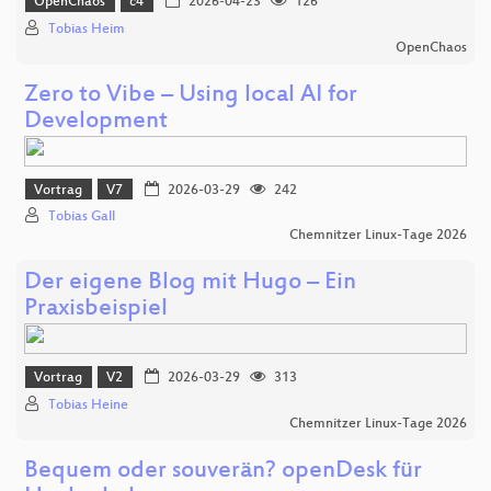
OpenChaos
c4
2026-04-23
126
Tobias Heim
OpenChaos
Zero to Vibe – Using local AI for
Development
Vortrag
V7
2026-03-29
242
Tobias Gall
Chemnitzer Linux-Tage 2026
Der eigene Blog mit Hugo – Ein
Praxisbeispiel
Vortrag
V2
2026-03-29
313
Tobias Heine
Chemnitzer Linux-Tage 2026
Bequem oder souverän? openDesk für