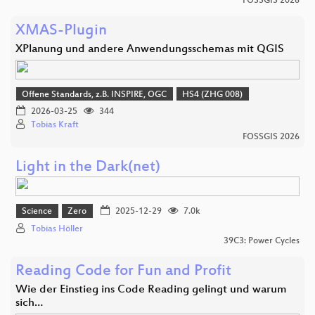
FOSSGIS 2026
XMAS-Plugin
XPlanung und andere Anwendungsschemas mit QGIS
Offene Standards, z.B. INSPIRE, OGC
HS4 (ZHG 008)
2026-03-25
344
Tobias Kraft
FOSSGIS 2026
Light in the Dark(net)
Science
Zero
2025-12-29
7.0k
Tobias Höller
39C3: Power Cycles
Reading Code for Fun and Profit
Wie der Einstieg ins Code Reading gelingt und warum
sich…