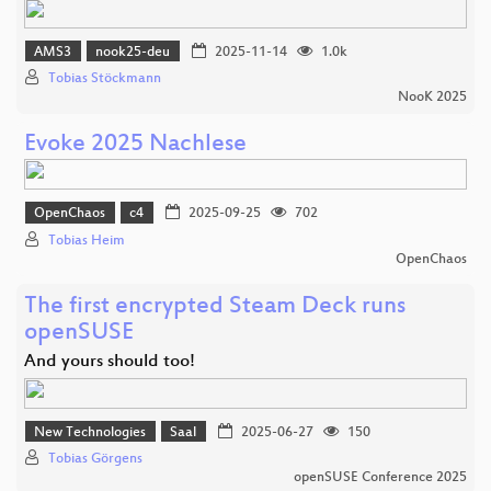
AMS3
nook25-deu
2025-11-14
1.0k
Tobias Stöckmann
NooK 2025
Evoke 2025 Nachlese
OpenChaos
c4
2025-09-25
702
Tobias Heim
OpenChaos
The first encrypted Steam Deck runs
openSUSE
And yours should too!
New Technologies
Saal
2025-06-27
150
Tobias Görgens
openSUSE Conference 2025