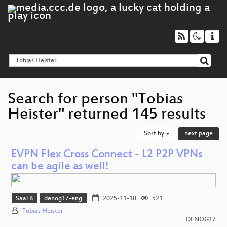
Search for person "Tobias
Heister" returned 145 results
Sort by
next page
EVPN Flex Cross Connect - L2 P2P VPNs
can be agile as well!
Saal B
denog17-eng
2025-11-10
521
Tobias Heister
DENOG17