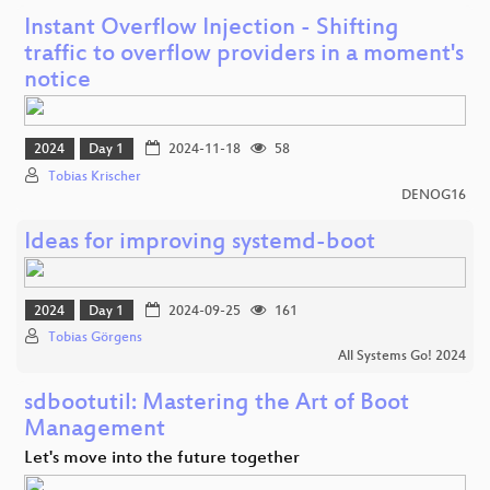
Instant Overflow Injection - Shifting
traffic to overflow providers in a moment's
notice
2024
Day 1
2024-11-18
58
Tobias Krischer
DENOG16
Ideas for improving systemd-boot
2024
Day 1
2024-09-25
161
Tobias Görgens
All Systems Go! 2024
sdbootutil: Mastering the Art of Boot
Management
Let's move into the future together