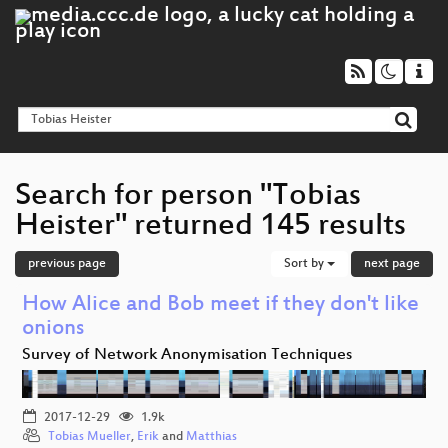
Search for person "Tobias
Heister" returned 145 results
previous page
Sort by
next page
How Alice and Bob meet if they don't like
onions
Survey of Network Anonymisation Techniques
2017-12-29
1.9k
Tobias Mueller
,
Erik
and
Matthias