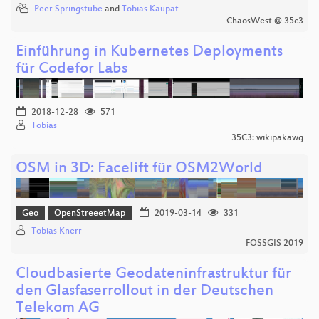
Peer Springstübe
and
Tobias Kaupat
ChaosWest @ 35c3
Einführung in Kubernetes Deployments
für Codefor Labs
2018-12-28
571
Tobias
35C3: wikipakawg
OSM in 3D: Facelift für OSM2World
Geo
OpenStreeetMap
2019-03-14
331
Tobias Knerr
FOSSGIS 2019
Cloudbasierte Geodateninfrastruktur für
den Glasfaserrollout in der Deutschen
Telekom AG