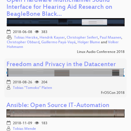
Open Hardware Multichannel Sound
Interface for Hearing Aid Research on
BeagleBone Black…
2018-06-08
383
Tobias Herzke
,
Hendrik Kayser
,
Christopher Seifert
,
Paul Maanen
,
Christopher Obbard
,
Guillermo Payá-Vayá
,
Holger Blume
and
Volker
Hohmann
Linux Audio Conference 2018
Freedom and Privacy in the Datacenter
2018-08-26
204
Tobias "Tomoko" Platen
FrOSCon 2018
Ansible: Open Source IT-Automation
2018-11-09
183
Tobias Mende