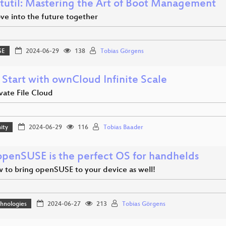
tutil: Mastering the Art of Boot Management
ve into the future together
SE
2024-06-29
138
Tobias Görgens
 Start with ownCloud Infinite Scale
vate File Cloud
ity
2024-06-29
116
Tobias Baader
penSUSE is the perfect OS for handhelds
 to bring openSUSE to your device as well!
hnologies
2024-06-27
213
Tobias Görgens