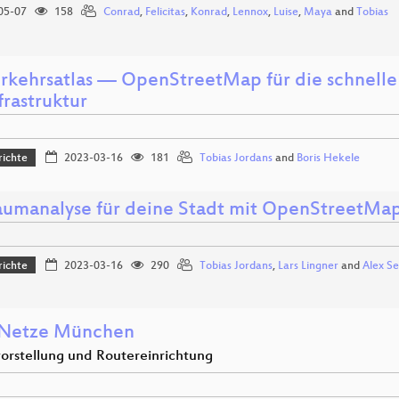
05-07
158
Conrad
,
Felicitas
,
Konrad
,
Lennox
,
Luise
,
Maya
and
Tobias
rkehrsatlas — OpenStreetMap für die schnelle
frastruktur
richte
2023-03-16
181
Tobias Jordans
and
Boris Hekele
aumanalyse für deine Stadt mit OpenStreetMa
richte
2023-03-16
290
Tobias Jordans
,
Lars Lingner
and
Alex Se
 Netze München
vorstellung und Routereinrichtung