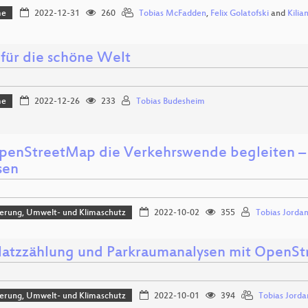
me
2022-12-31
260
Tobias McFadden
,
Felix Golatofski
and
Kilia
für die schöne Welt
me
2022-12-26
233
Tobias Budesheim
penStreetMap die Verkehrswende begleiten – 
sen
sierung, Umwelt- und Klimaschutz
2022-10-02
355
Tobias Jordan
latzzählung und Parkraumanalysen mit OpenS
sierung, Umwelt- und Klimaschutz
2022-10-01
394
Tobias Jorda