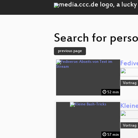
Search for perso
previous page
Fediv
Vortrag
52 min
Klein
Vortrag
57 min