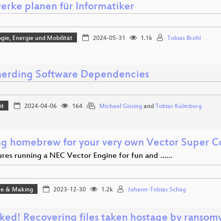
werke planen für Informatiker
gie, Energie und Mobilität
2024-05-31
1.1k
Tobias Brohl
erding Software Dependencies
it
2024-04-06
164
Michael Gissing
and
Tobias Kulmburg
g homebrew for your very own Vector Super 
res running a NEC Vector Engine for fun and ...…
e & Making
2023-12-30
1.2k
Johann-Tobias Schäg
ked! Recovering files taken hostage by ranso