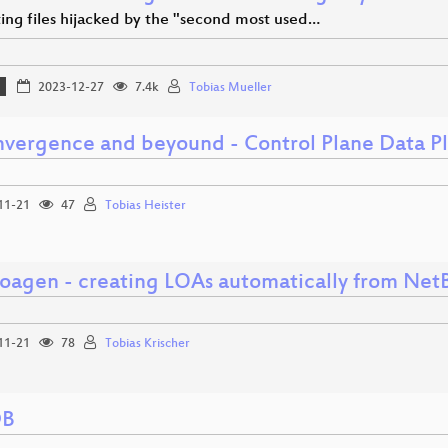
ing files hijacked by the "second most used…
2023-12-27
7.4k
Tobias Mueller
nvergence and beyound - Control Plane Data Pl
11-21
47
Tobias Heister
Loagen - creating LOAs automatically from Net
11-21
78
Tobias Krischer
DB