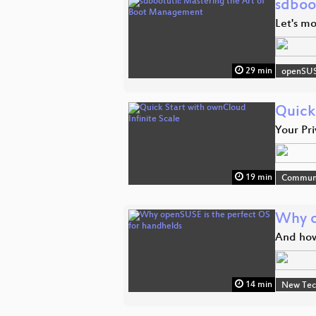
sdboo
Let's mo
29 min
openSU
Quick
Your Pri
19 min
Commun
Why o
And how
14 min
New Tec