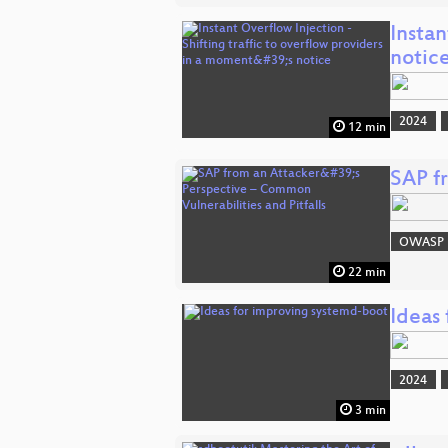
Instan
notic
2024
12 min
SAP fr
OWASP
22 min
Ideas
2024
3 min