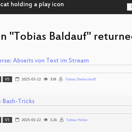
n "Tobias Baldauf" returne
erse: Abseits von Text im Stream
V5
2025-03-22
338
Tobias Diekershoff
e Bash-Tricks
V1
2025-03-22
3.2k
Tobias Heine