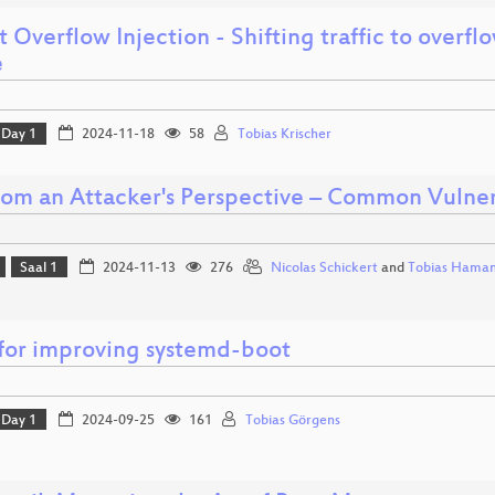
t Overflow Injection - Shifting traffic to overf
e
Day 1
2024-11-18
58
Tobias Krischer
om an Attacker's Perspective – Common Vulnerab
Saal 1
2024-11-13
276
Nicolas Schickert
and
Tobias Hama
 for improving systemd-boot
Day 1
2024-09-25
161
Tobias Görgens