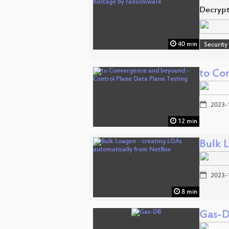
Decrypt
40 min
Security
to Co
2023-
12 min
Bulk 
2023-
8 min
Gas-