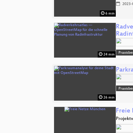
2023-
6 min
Radve
Radin
Praxisbe
24 min
Parkr
Praxisbe
26 min
Freie
Projekt