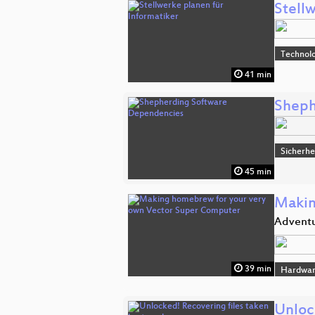
Stell
Technolo
41 min
Sheph
Sicherhe
45 min
Makin
Adventu
39 min
Hardwar
Unloc