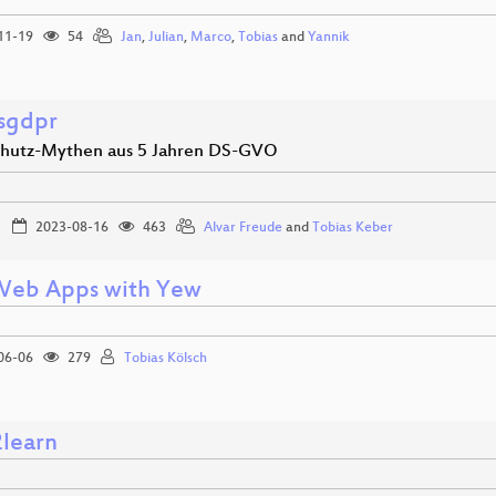
11-19
54
Jan
,
Julian
,
Marco
,
Tobias
and
Yannik
esgdpr
hutz-Mythen aus 5 Jahren DS-GVO
2023-08-16
463
Alvar Freude
and
Tobias Keber
Web Apps with Yew
06-06
279
Tobias Kölsch
2learn