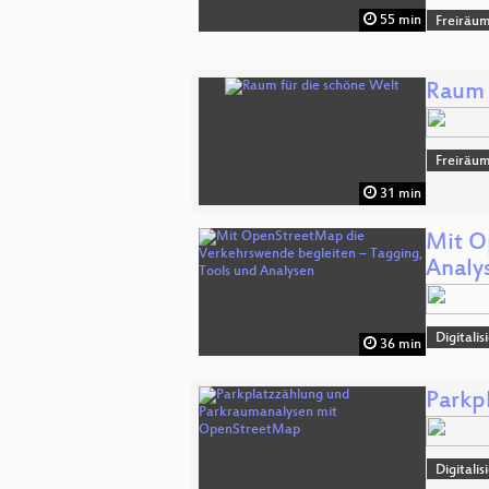
55 min
Freiräu
Raum 
Freiräu
31 min
Mit O
Analy
Digitali
36 min
Parkp
Digitali