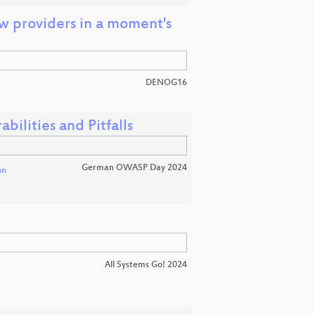
low providers in a moment's
DENOG16
ilities and Pitfalls
German OWASP Day 2024
nn
All Systems Go! 2024