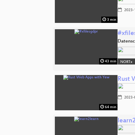
2023-
3 min
#xfil
Datensc
43 min
NORTx
Rust 
2023-
64 min
learn