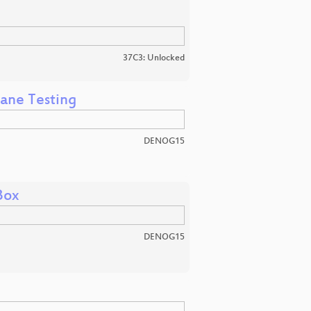
37C3: Unlocked
ane Testing
DENOG15
Box
DENOG15