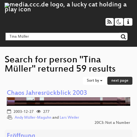
Search for person "Tina
Müller" returned 59 results
Sort by
next page
Chaos Jahresrückblick 2003
2003-12-27
277
Andy Müller-Maguhn
and
Lars Weiler
20C3: Not a Number
Eröffnung