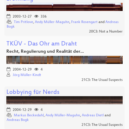
2003-12-27
336
Tim Pritlove
,
Andy Müller-Maguhn
,
Frank Rosengart
and
Andreas
Bogk
20C3: Not a Number
TKÜV - Das Ohr am Draht
Recht, Regulierung und Realität der…
2004-12-29
4
Jörg Müller-Kindt
21C3: The Usual Suspects
Lobbying für Nerds
2004-12-29
4
Markus Beckedahl
,
Andy Müller-Maguhn
,
Andreas Dietl
and
Andreas Bogk
21C3: The Usual Suspects