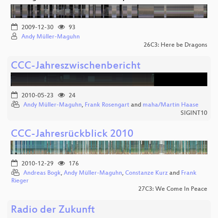
2009-12-30
93
Andy Müller-Maguhn
26C3: Here be Dragons
CCC-Jahreszwischenbericht
2010-05-23
24
Andy Müller-Maguhn
,
Frank Rosengart
and
maha/Martin Haase
SIGINT10
CCC-Jahresrückblick 2010
2010-12-29
176
Andreas Bogk
,
Andy Müller-Maguhn
,
Constanze Kurz
and
Frank
Rieger
27C3: We Come In Peace
Radio der Zukunft