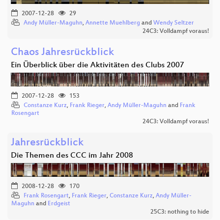
2007-12-28
29
Andy Müller-Maguhn
,
Annette Muehlberg
and
Wendy Seltzer
24C3: Volldampf voraus!
Chaos Jahresrückblick
Ein Überblick über die Aktivitäten des Clubs 2007
2007-12-28
153
Constanze Kurz
,
Frank Rieger
,
Andy Müller-Maguhn
and
Frank
Rosengart
24C3: Volldampf voraus!
Jahresrückblick
Die Themen des CCC im Jahr 2008
2008-12-28
170
Frank Rosengart
,
Frank Rieger
,
Constanze Kurz
,
Andy Müller-
Maguhn
and
Erdgeist
25C3: nothing to hide