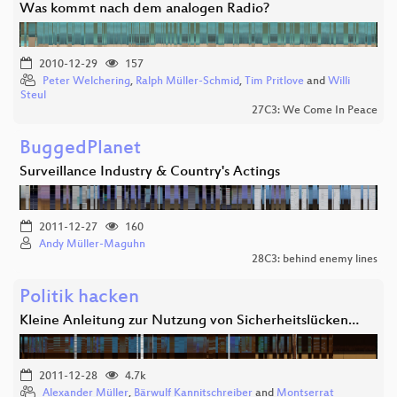
Was kommt nach dem analogen Radio?
2010-12-29
157
Peter Welchering
,
Ralph Müller-Schmid
,
Tim Pritlove
and
Willi
Steul
27C3: We Come In Peace
BuggedPlanet
Surveillance Industry & Country's Actings
2011-12-27
160
Andy Müller-Maguhn
28C3: behind enemy lines
Politik hacken
Kleine Anleitung zur Nutzung von Sicherheitslücken…
2011-12-28
4.7k
Alexander Müller
,
Bärwulf Kannitschreiber
and
Montserrat