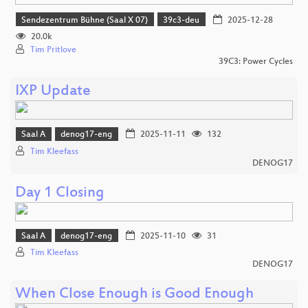
Sendezentrum Bühne (Saal X 07)
39c3-deu
2025-12-28
20.0k
Tim Pritlove
39C3: Power Cycles
IXP Update
Saal A
denog17-eng
2025-11-11
132
Tim Kleefass
DENOG17
Day 1 Closing
Saal A
denog17-eng
2025-11-10
31
Tim Kleefass
DENOG17
When Close Enough is Good Enough