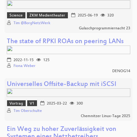
Science
ZKM Medientheater
2025-06-19
320
Tim @BorgNetzWerk
Gulaschprogrammiernacht 23
The state of RPKI ROAs on peering LANs
2022-11-15
125
Fiona Weber
DENOG14
Universelles Offsite-Backup mit iSCSI
Vortrag
V1
2025-03-22
300
Tim Oberschulte
Chemnitzer Linux-Tage 2025
Ein Weg zu hoher Zuverlässigkeit von
Systemen eines Netzbetreibers