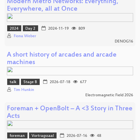
Modern Metro Networks: Everything,
Everywhere, all at Once
2024
Day 2
2024-11-19
809
Fiona Weber
DENOG16
A short history of arcades and arcade
machines
talk
Stage B
2026-07-18
677
Tim Hunkin
Electromagnetic Field 2026
Foreman + OpenBolt – A <3 Story in Three
Acts
foreman
Vortragssaal
2026-07-16
48