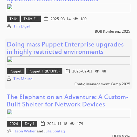
Talk
Talks #1
2025-03-14
160
Tim Digel
BOB Konferenz 2025
Doing mass Puppet Enterprise upgrades
in highly restricted environments
Puppet
Puppet 1 (B.1.015)
2025-02-03
48
Tim Meusel
Config Management Camp 2025
The Elephant on an Adventure: A Custom-
Built Shelter for Network Devices
2024
Day 1
2024-11-18
179
Leon Weber
and
Julia Sontag
DENOG16