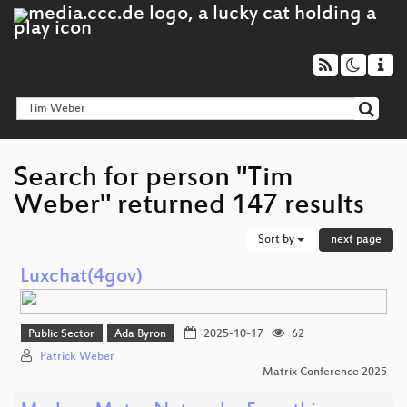
Search for person "Tim
Weber" returned 147 results
Sort by
next page
Luxchat(4gov)
Public Sector
Ada Byron
2025-10-17
62
Patrick Weber
Matrix Conference 2025