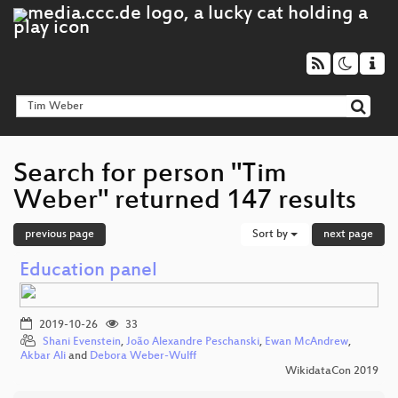
Search for person "Tim
Weber" returned 147 results
previous page
Sort by
next page
Education panel
2019-10-26
33
Shani Evenstein
,
João Alexandre Peschanski
,
Ewan McAndrew
,
Akbar Ali
and
Debora Weber-Wulff
WikidataCon 2019