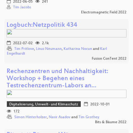
2022-06-05
241
Tim Jacobs
Electromagnetic Field 2022
Logbuch:Netzpolitik 434
2022-07-02
2.1k
Tim Pritlove
,
Linus Neumann
,
Katharina Nocun
and
Karl
Engelhardt
Fusion ConTent 2022
Rechenzentren und Nachhaltigkeit:
Workshop + Begehen eines
Testrechenzentrum-Labors an…
Digitalisierung, Umwelt- und Klimaschutz
2022-10-01
172
Simon Hinterholzer
,
Nasir Asadov
and
Tim Grothey
Bits & Bäume 2022