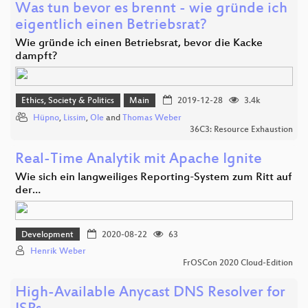
Was tun bevor es brennt - wie gründe ich
eigentlich einen Betriebsrat?
Wie gründe ich einen Betriebsrat, bevor die Kacke
dampft?
Ethics, Society & Politics
Main
2019-12-28
3.4k
Hüpno
,
Lissim
,
Ole
and
Thomas Weber
36C3: Resource Exhaustion
Real-Time Analytik mit Apache Ignite
Wie sich ein langweiliges Reporting-System zum Ritt auf
der…
Development
2020-08-22
63
Henrik Weber
FrOSCon 2020 Cloud-Edition
High-Available Anycast DNS Resolver for