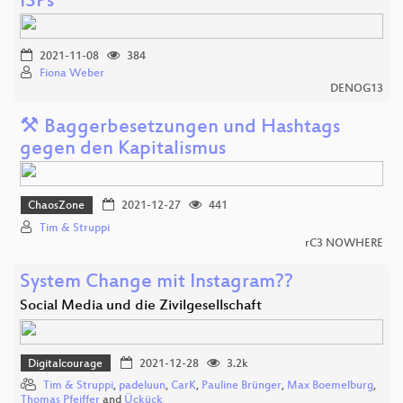
ISPs
2021-11-08
384
Fiona Weber
DENOG13
⚒️ Baggerbesetzungen und Hashtags
gegen den Kapitalismus
ChaosZone
2021-12-27
441
Tim & Struppi
rC3 NOWHERE
System Change mit Instagram??
Social Media und die Zivilgesellschaft
Digitalcourage
2021-12-28
3.2k
Tim & Struppi
,
padeluun
,
CarK
,
Pauline Brünger
,
Max Boemelburg
,
Thomas Pfeiffer
and
Ückück