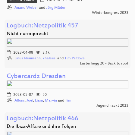
Recht & Politik
2023-02-25
189
Anand Weber
and
Jörg Mäder
Winterkongress 2023
Logbuch:Netzpolitik 457
Nicht normgerecht
2023-04-08
3.1k
Linus Neumann
,
khaleesi
and
Tim Pritlove
Easterhegg 20 - Back to root
Cybercardz Dresden
2023-05-07
50
Alfons
,
Joel
,
Liam
,
Marvin
and
Tim
Jugend hackt 2023
Logbuch:Netzpolitik 466
Die Ibiza-Affäre und ihre Folgen