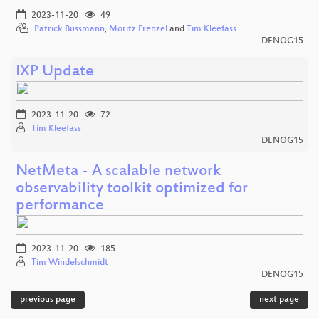
2023-11-20
49
Patrick Bussmann
,
Moritz Frenzel
and
Tim Kleefass
DENOG15
IXP Update
2023-11-20
72
Tim Kleefass
DENOG15
NetMeta - A scalable network
observability toolkit optimized for
performance
2023-11-20
185
Tim Windelschmidt
DENOG15
previous page
next page