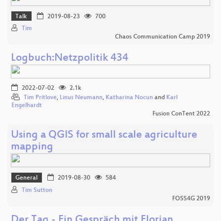
Talk
2019-08-23
700
Tim
Chaos Communication Camp 2019
Logbuch:Netzpolitik 434
2022-07-02
2.1k
Tim Pritlove
,
Linus Neumann
,
Katharina Nocun
and
Karl
Engelhardt
Fusion ConTent 2022
Using a QGIS for small scale agriculture
mapping
General
2019-08-30
584
Tim Sutton
FOSS4G 2019
Der Tag - Ein Gespräch mit Florian