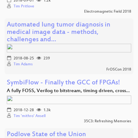
2018-09-01
1.2k
Tim Pritlove
Electromagnetic Field 2018
Automated lung tumor diagnosis in
medical image data - methods,
challenges and…
2018-08-25
239
Tim Adams
FrOSCon 2018
SymbiFlow - Finally the GCC of FPGAs!
A fully FOSS, Verilog to bitstream, timing driven, cross…
2018-12-28
1.3k
Tim 'mithro' Ansell
35C3: Refreshing Memories
Podlove State of the Union