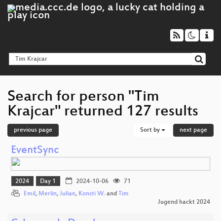
Search for person "Tim
Krajcar" returned 127 results
previous page
Sort by
next page
EventSync
2024
Day 1
2024-10-06
71
Emil
,
Merlin
,
Julian
,
Konsti W.
and
Tim
Jugend hackt 2024