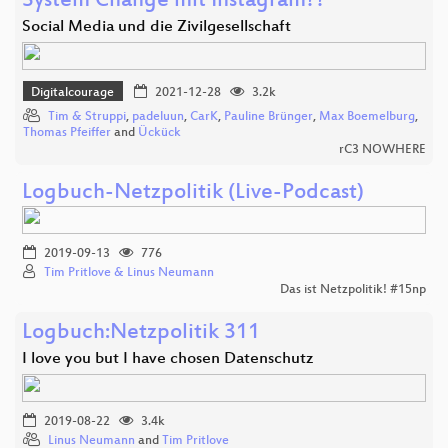
System Change mit Instagram??
Social Media und die Zivilgesellschaft
Digitalcourage
2021-12-28
3.2k
Tim & Struppi
,
padeluun
,
CarK
,
Pauline Brünger
,
Max Boemelburg
,
Thomas Pfeiffer
and
Ückück
rC3 NOWHERE
Logbuch-Netzpolitik (Live-Podcast)
2019-09-13
776
Tim Pritlove & Linus Neumann
Das ist Netzpolitik! #15np
Logbuch:Netzpolitik 311
I love you but I have chosen Datenschutz
2019-08-22
3.4k
Linus Neumann
and
Tim Pritlove