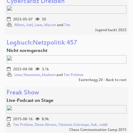
Cybercardz Dresden
2023-05-07
50
Alfons
,
Joel
,
Liam
,
Marvin
and
Tim
Jugend hackt 2023
Logbuch:Netzpolitik 457
Nicht normgerecht
2023-04-08
3.1k
Linus Neumann
,
khaleesi
and
Tim Pritlove
Easterhegg 20 - Back to root
Freak Show
Live-Podcast on Stage
2015-08-16
8.9k
Tim Pritlove, Denis Ahrens, Clemens Schrimpe, huk, roddi
Chaos Communication Camp 2015