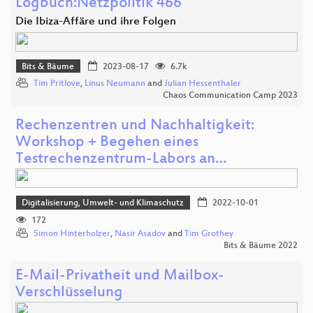
Logbuch:Netzpolitik 466
Die Ibiza-Affäre und ihre Folgen
Bits & Bäume
2023-08-17
6.7k
Tim Pritlove
,
Linus Neumann
and
Julian Hessenthaler
Chaos Communication Camp 2023
Rechenzentren und Nachhaltigkeit:
Workshop + Begehen eines
Testrechenzentrum-Labors an…
Digitalisierung, Umwelt- und Klimaschutz
2022-10-01
172
Simon Hinterholzer
,
Nasir Asadov
and
Tim Grothey
Bits & Bäume 2022
E-Mail-Privatheit und Mailbox-
Verschlüsselung