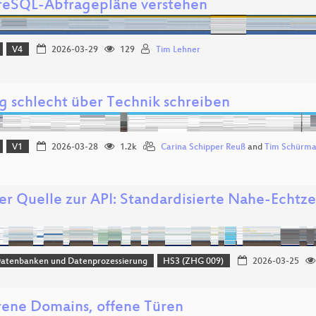
reSQL-Abfragepläne verstehen
V4
2026-03-29
129
Tim Lehner
ig schlecht über Technik schreiben
V1
2026-03-28
1.2k
Carina Schipper Reuß
and
Tim Schürm
er Quelle zur API: Standardisierte Nahe-Echtze
Datenbanken und Datenprozessierung
HS3 (ZHG 009)
2026-03-25
rene Domains, offene Türen