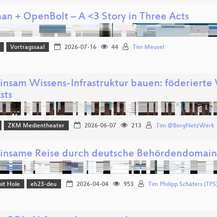
an + OpenBolt – A <3 Story in Three Acts
Vortragssaal
2026-07-16
44
Tim Meusel
nsam Wissens-Infrastruktur bauen: föderierte 
sts
ZKM Medientheater
2026-06-07
213
Tim @BorgNetzWerk
nsame Reise durch deutsche Behördendomain
it Hole
eh23-deu
2026-04-04
953
Tim Philipp Schäfers (TPS