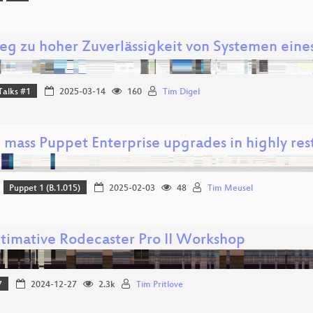
eg zu hoher Zuverlässigkeit von Systemen eine
Talks #1
2025-03-14
160
Tim Digel
 mass Puppet Enterprise upgrades in highly res
Puppet 1 (B.1.015)
2025-02-03
48
Tim Meusel
ltimative Rodecaster Pro II Workshop
7
2024-12-27
2.3k
Tim Pritlove