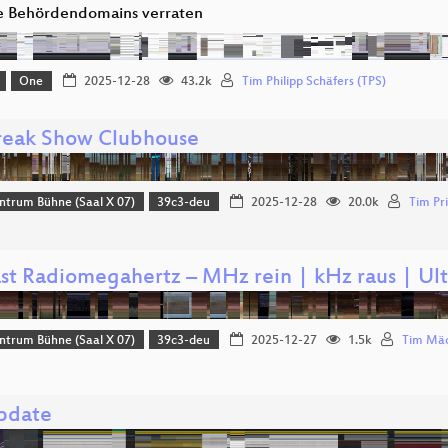
e Behördendomains verraten
One
2025-12-28
43.2k
Tim Philipp Schäfers (TPS)
reak Show Clubhouse
ntrum Bühne (Saal X 07)
39c3-deu
2025-12-28
20.0k
Tim Pri
st Radiomegahertz – MHz rein | kHz raus | Ult
ntrum Bühne (Saal X 07)
39c3-deu
2025-12-27
1.5k
Tim Mäc
pdate