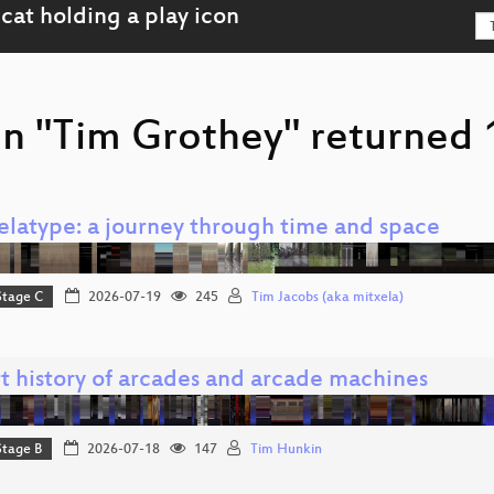
on "Tim Grothey" returned 
elatype: a journey through time and space
Stage C
2026-07-19
245
Tim Jacobs (aka mitxela)
rt history of arcades and arcade machines
Stage B
2026-07-18
147
Tim Hunkin