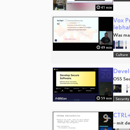
41 min
Vox P
lebha
Was mac
49 min
Culture
Devel
OSS Sec
59 min
Security
CTRL+
– mit d