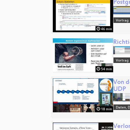
Postg
Vortrag
46 min
Richt
Vortrag
54 min
Von d
UDP
Daten, 
18 min
Verlo