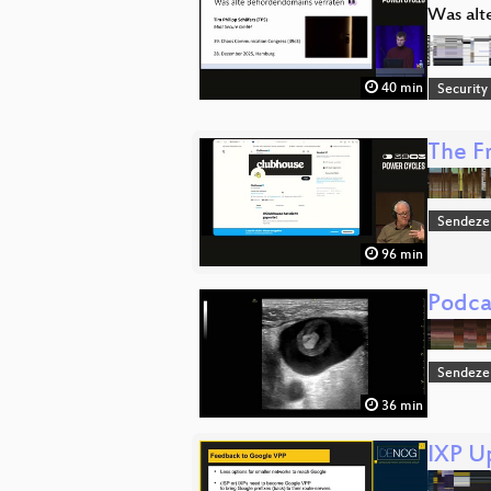
Was alt
40 min
Security
The F
Sendeze
96 min
Podca
Sendeze
36 min
IXP U