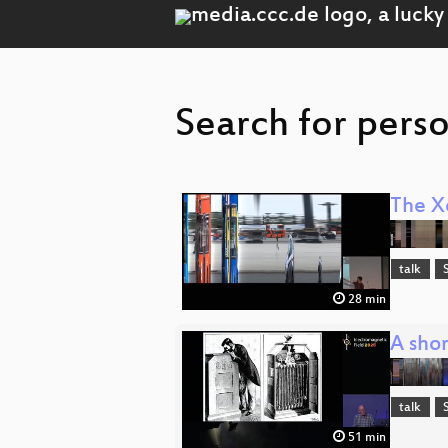
Search for pers
The X
talk
28 min
A sho
talk
51 min