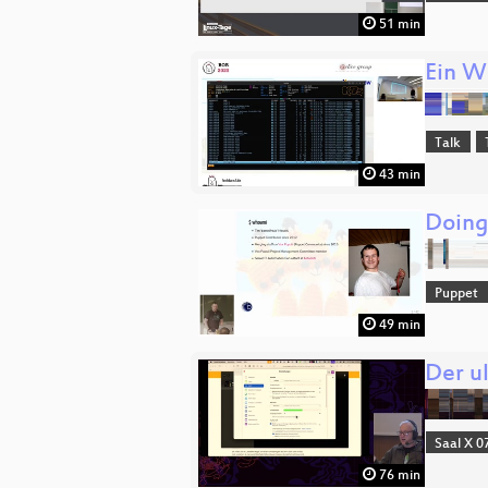
51 min
Ein W
Talk
43 min
Doing
Puppet
49 min
Der u
Saal X 0
76 min