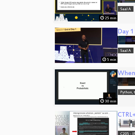
Saal A
25 min
Day 1
Saal A
5 min
When 
Python, 
30 min
CTRL+
C205 - I