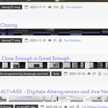
denog17-eng
2025-11-11
132
Tim Kleefass
 Closing
denog17-eng
2025-11-10
31
Tim Kleefass
Close Enough is Good Enough
the programming language you love
Aula
2025-10-16
57
Ti
ALT+AGE - Digitale Altersgrenzen und ihre 
FG Arena
mrmcd25-deu
2025-09-14
215
Tim Philipp Schäfer