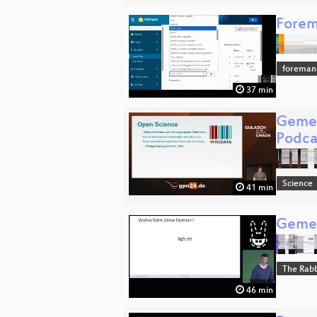
Forem
foreman
37 min
Gemei
Podca
Science
41 min
Gemei
The Rabb
46 min