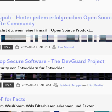
upuli - Hinter jedem erfolgreichen Open Source
fte Community
hst du, wenn eine Firma ihr Open Source Produkt…
HS 7
2025-08-17
231
Tim Meusel
op Secure Software - The DevGuard Project
urity von Entwicklern für Entwickler
HS 6
2025-08-17
464
Frédéric Noppe
and
Tim Bastin
F for Facts
em WissKomm Wiki Filterblasen erkennen und Fakten…