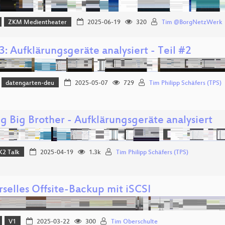
ZKM Medientheater
2025-06-19
320
Tim @BorgNetzWerk
: Aufklärungsgeräte analysiert - Teil #2
datengarten-deu
2025-05-07
729
Tim Philipp Schäfers (TPS)
g Big Brother - Aufklärungsgeräte analysiert
K2 Talk
2025-04-19
1.3k
Tim Philipp Schäfers (TPS)
rselles Offsite-Backup mit iSCSI
V1
2025-03-22
300
Tim Oberschulte