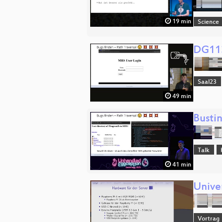
19 min
Science
DG113
Saal23
49 min
Bustin
Talk
41 min
Unive
Vortrag