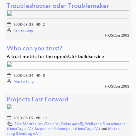
Troubleshooter oder Troublemaker
2008-08-23
2
Rainer Jung
FrOSCon 2008
Who can you trust?
A trust metric for the openSUSE buildservice
2008-08-24
8
Marko Jung
FrOSCon 2008
Projects Fast Forward
2010-06-09
11
Elke Moritz (LinuxTag e.V.
,
Nokia gate5)
,
Wolfgang Drotschmann
(LinuxTag e. V.)
,
Jacqueline Rahemipour (LinuxTag e.V.)
and
Marko
Jung (LinuxTag e.V.)