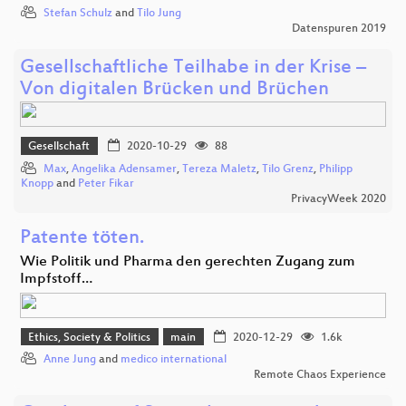
Stefan Schulz
and
Tilo Jung
Datenspuren 2019
Gesellschaftliche Teilhabe in der Krise –
Von digitalen Brücken und Brüchen
Gesellschaft
2020-10-29
88
Max
,
Angelika Adensamer
,
Tereza Maletz
,
Tilo Grenz
,
Philipp
Knopp
and
Peter Fikar
PrivacyWeek 2020
Patente töten.
Wie Politik und Pharma den gerechten Zugang zum
Impfstoff…
Ethics, Society & Politics
main
2020-12-29
1.6k
Anne Jung
and
medico international
Remote Chaos Experience