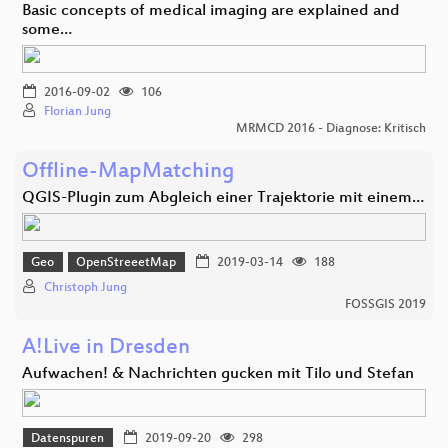
Basic concepts of medical imaging are explained and
some…
2016-09-02
106
Florian Jung
MRMCD 2016 - Diagnose: Kritisch
Offline-MapMatching
QGIS-Plugin zum Abgleich einer Trajektorie mit einem…
Geo
OpenStreeetMap
2019-03-14
188
Christoph Jung
FOSSGIS 2019
A!Live in Dresden
Aufwachen! & Nachrichten gucken mit Tilo und Stefan
Datenspuren
2019-09-20
298