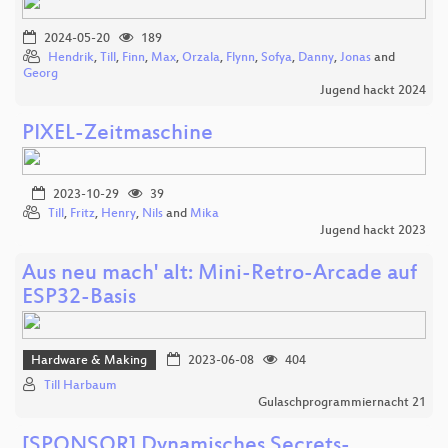
2024-05-20
189
Hendrik
,
Till
,
Finn
,
Max
,
Orzala
,
Flynn
,
Sofya
,
Danny
,
Jonas
and
Georg
Jugend hackt 2024
PIXEL-Zeitmaschine
2023-10-29
39
Till
,
Fritz
,
Henry
,
Nils
and
Mika
Jugend hackt 2023
Aus neu mach' alt: Mini-Retro-Arcade auf
ESP32-Basis
Hardware & Making
2023-06-08
404
Till Harbaum
Gulaschprogrammiernacht 21
[SPONSOR] Dynamisches Secrets-