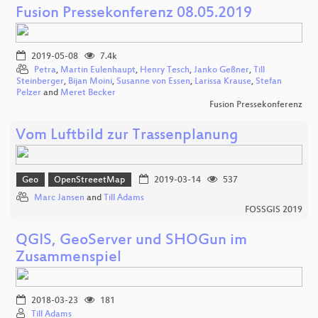
Fusion Pressekonferenz 08.05.2019
2019-05-08
7.4k
Petra
,
Martin Eulenhaupt
,
Henry Tesch
,
Janko Geßner
,
Till
Steinberger
,
Bijan Moini
,
Susanne von Essen
,
Larissa Krause
,
Stefan
Pelzer
and
Meret Becker
Fusion Pressekonferenz
Vom Luftbild zur Trassenplanung
Geo
OpenStreeetMap
2019-03-14
537
Marc Jansen
and
Till Adams
FOSSGIS 2019
QGIS, GeoServer und SHOGun im
Zusammenspiel
2018-03-23
181
Till Adams