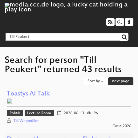
Search for person "Till
Peukert" returned 43 results
Sort by
next page
Toastys AI Talk
Politik
Lecture Room
2026-06-13
96
Till Wegmüller
Cosin 2026