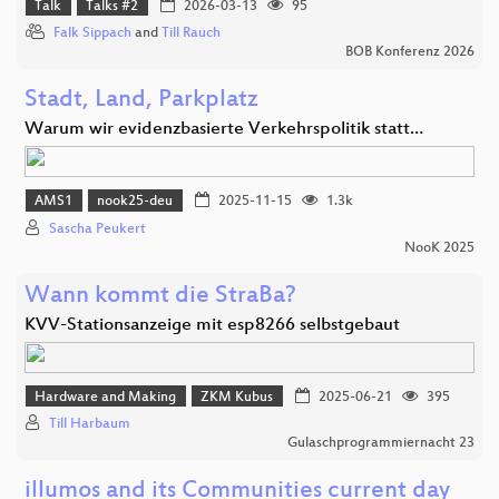
Talk
Talks #2
2026-03-13
95
Falk Sippach
and
Till Rauch
BOB Konferenz 2026
Stadt, Land, Parkplatz
Warum wir evidenzbasierte Verkehrspolitik statt…
AMS1
nook25-deu
2025-11-15
1.3k
Sascha Peukert
NooK 2025
Wann kommt die StraBa?
KVV-Stationsanzeige mit esp8266 selbstgebaut
Hardware and Making
ZKM Kubus
2025-06-21
395
Till Harbaum
Gulaschprogrammiernacht 23
illumos and its Communities current day