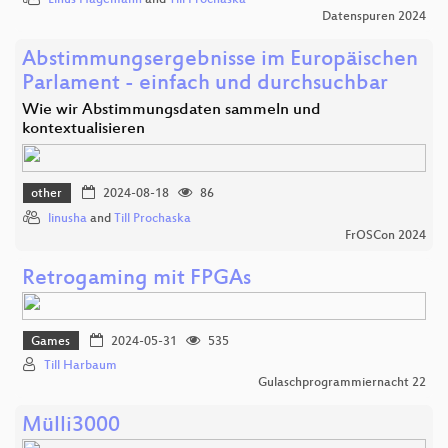
Linus Hagemann
and
Till Prochaska
Datenspuren 2024
Abstimmungsergebnisse im Europäischen
Parlament - einfach und durchsuchbar
Wie wir Abstimmungsdaten sammeln und
kontextualisieren
other
2024-08-18
86
linusha
and
Till Prochaska
FrOSCon 2024
Retrogaming mit FPGAs
Games
2024-05-31
535
Till Harbaum
Gulaschprogrammiernacht 22
Mülli3000