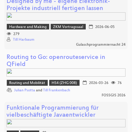
Designed by me - eigene Elektronik-
Projekte industriell fertigen lassen
Hardware and Making
ZKM Vortragssaal
2026-06-05
279
Till Harbaum
Gulaschprogrammiernacht 24
Routing to Go: openrouteservice in
QField
Routing und Mobilität
HS4 (ZHG 008)
2026-03-26
76
Julian Psotta
and
Till Frankenbach
FOSSGIS 2026
Funktionale Programmierung für
vielbeschäftigte Javaentwickler