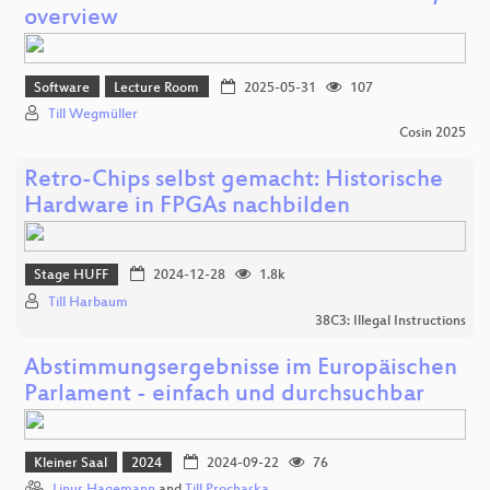
overview
Software
Lecture Room
2025-05-31
107
Till Wegmüller
Cosin 2025
Retro-Chips selbst gemacht: Historische
Hardware in FPGAs nachbilden
Stage HUFF
2024-12-28
1.8k
Till Harbaum
38C3: Illegal Instructions
Abstimmungsergebnisse im Europäischen
Parlament - einfach und durchsuchbar
Kleiner Saal
2024
2024-09-22
76