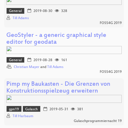
General
2019-08-30
328
Till Adams
FOSS4G 2019
GeoStyler - a generic graphical style
editor for geodata
General
2019-08-28
161
Christian Mayer
and
Till Adams
FOSS4G 2019
Pimp my Baukasten - Die Grenzen von
Konstruktionsspielzeug erweitern
gpn19
Gulasch
2019-05-31
381
Till Harbaum
Gulaschprogrammiernacht 19