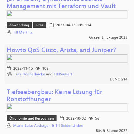
Management mit Terraform und Vault
Anwendung
Graz
2023-04-15
114
Till Mertlitz
Grazer Linuxtage 2023
Howto QoS Cisco, Arista, and Juniper?
2022-11-15
108
Lutz Donnerhacke
and
Till Peukert
DENOG14
Tiefseebergbau: Keine Lösung für
Rohstoffhunger
Ökonomie und Ressourcen
2022-10-02
56
Marie-Luise Abshagen & Till Seidensticker
Bits & Bäume 2022