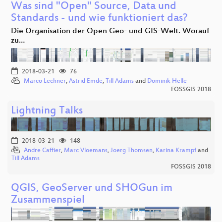
Was sind "Open" Source, Data und
Standards - und wie funktioniert das?
Die Organisation der Open Geo- und GIS-Welt. Worauf
zu…
2018-03-21
76
Marco Lechner
,
Astrid Emde
,
Till Adams
and
Dominik Helle
FOSSGIS 2018
Lightning Talks
2018-03-21
148
Andre Caffier
,
Marc Vloemans
,
Joerg Thomsen
,
Karina Krampf
and
Till Adams
FOSSGIS 2018
QGIS, GeoServer und SHOGun im
Zusammenspiel