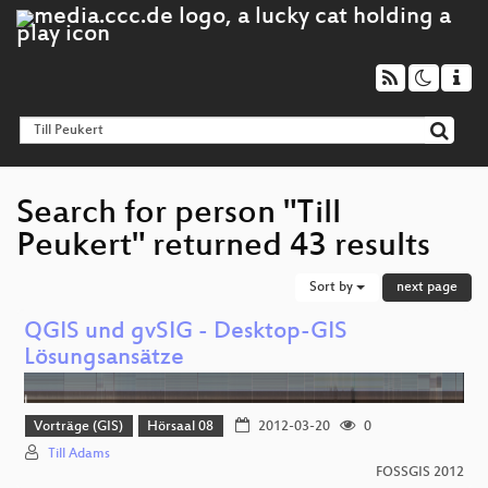
Search for person "Till
Peukert" returned 43 results
Sort by
next page
QGIS und gvSIG - Desktop-GIS
Lösungsansätze
Vorträge (GIS)
Hörsaal 08
2012-03-20
0
Till Adams
FOSSGIS 2012