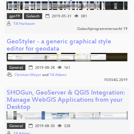
gpn19
Gulasch
2019-05-31
381
Till Harbaum
Gulaschprogrammiernacht 19
GeoStyler - a generic graphical style
editor for geodata
General
2019-08-28
161
Christian Mayer
and
Till Adams
FOSS4G 2019
SHOGun, GeoServer & QGIS Integration:
Manage WebGIS Applications from your
Desktop
General
2019-08-30
328
Till Adams