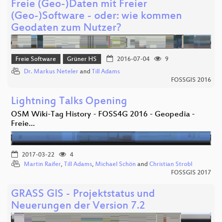
Freie (Geo-)Daten mit Freier
(Geo-)Software - oder: wie kommen
Geodaten zum Nutzer?
Freie Software
Grüner HS
2016-07-04
9
Dr. Markus Neteler
and
Till Adams
FOSSGIS 2016
Lightning Talks Opening
OSM Wiki-Tag History - FOSS4G 2016 - Geopedia -
Freie…
2017-03-22
4
Martin Raifer
,
Till Adams
,
Michael Schön
and
Christian Strobl
FOSSGIS 2017
GRASS GIS - Projektstatus und
Neuerungen der Version 7.2