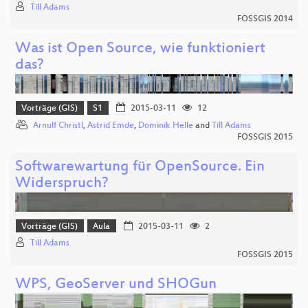
Till Adams
FOSSGIS 2014
Was ist Open Source, wie funktioniert
das?
Vorträge (GIS)
S1
2015-03-11
12
Arnulf Christl
,
Astrid Emde
,
Dominik Helle
and
Till Adams
FOSSGIS 2015
Softwarewartung für OpenSource. Ein
Widerspruch?
Vorträge (GIS)
Aula
2015-03-11
2
Till Adams
FOSSGIS 2015
WPS, GeoServer und SHOGun