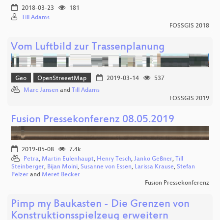
2018-03-23
181
Till Adams
FOSSGIS 2018
Vom Luftbild zur Trassenplanung
Geo
OpenStreeetMap
2019-03-14
537
Marc Jansen
and
Till Adams
FOSSGIS 2019
Fusion Pressekonferenz 08.05.2019
2019-05-08
7.4k
Petra
,
Martin Eulenhaupt
,
Henry Tesch
,
Janko Geßner
,
Till
Steinberger
,
Bijan Moini
,
Susanne von Essen
,
Larissa Krause
,
Stefan
Pelzer
and
Meret Becker
Fusion Pressekonferenz
Pimp my Baukasten - Die Grenzen von
Konstruktionsspielzeug erweitern