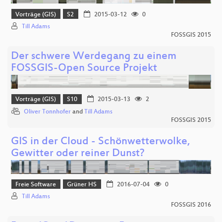
Vorträge (GIS)
S2
2015-03-12
0
Till Adams
FOSSGIS 2015
Der schwere Werdegang zu einem
FOSSGIS-Open Source Projekt
Vorträge (GIS)
S10
2015-03-13
2
Oliver Tonnhofer
and
Till Adams
FOSSGIS 2015
GIS in der Cloud - Schönwetterwolke,
Gewitter oder reiner Dunst?
Freie Software
Grüner HS
2016-07-04
0
Till Adams
FOSSGIS 2016