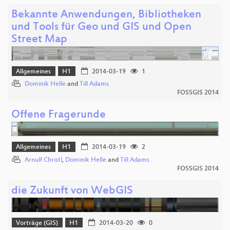
Bekannte Anwendungen, Bibliotheken
und Tools für Geo und GIS und Open
Street Map
Allgemeines
H1
2014-03-19
1
Dominik Helle
and
Till Adams
FOSSGIS 2014
Offene Fragerunde
Allgemeines
H1
2014-03-19
2
Arnulf Christl
,
Dominik Helle
and
Till Adams
FOSSGIS 2014
die Zukunft von WebGIS
Vorträge (GIS)
H1
2014-03-20
0