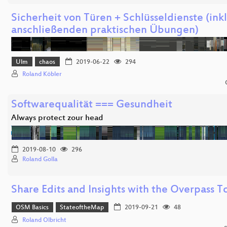
Sicherheit von Türen + Schlüsseldienste (inkl
anschließenden praktischen Übungen)
Ulm
chaos
2019-06-22
294
Roland Köbler
Softwarequalität === Gesundheit
Always protect zour head
2019-08-10
296
Roland Golla
Share Edits and Insights with the Overpass T
OSM Basics
StateoftheMap
2019-09-21
48
Roland Olbricht