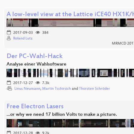
A low-level view at the Lattice iCE40 HX1
2017-09-03
384
Roland Lutz
MRMCD 2017 
Der PC-Wahl-Hack
Analyse einer Wahlsoftware
2017-12-27
7.3k
Linus Neumann
,
Martin Tschirsich
and
Thorsten Schröder
Free Electron Lasers
...or why we need 17 billion Volts to make a picture.
2017-12-28
9.2k