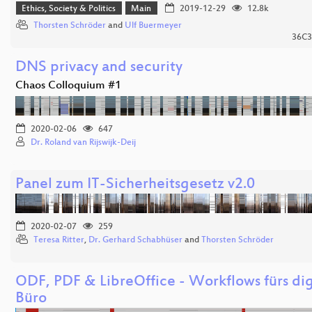
Ethics, Society & Politics
Main
2019-12-29
12.8k
Thorsten Schröder
and
Ulf Buermeyer
36C3
DNS privacy and security
Chaos Colloquium #1
2020-02-06
647
Dr. Roland van Rijswijk-Deij
Panel zum IT-Sicherheitsgesetz v2.0
2020-02-07
259
Teresa Ritter
,
Dr. Gerhard Schabhüser
and
Thorsten Schröder
ODF, PDF & LibreOffice - Workflows fürs digi
Büro