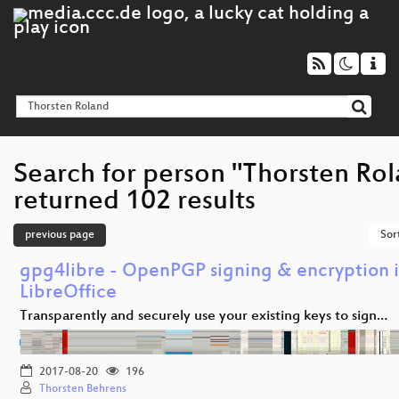
Search for person "Thorsten Ro
returned 102 results
previous page
Sor
gpg4libre - OpenPGP signing & encryption 
LibreOffice
Transparently and securely use your existing keys to sign…
2017-08-20
196
Thorsten Behrens