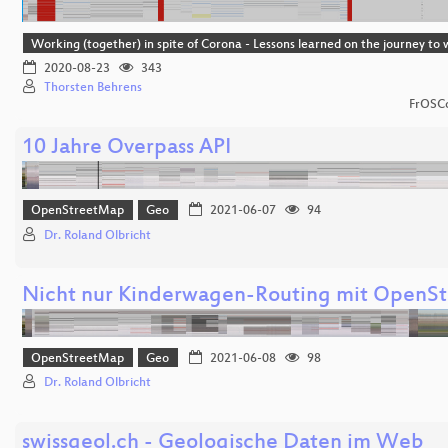
Working (together) in spite of Corona - Lessons learned on the journey t
2020-08-23
343
Thorsten Behrens
FrOSCo
10 Jahre Overpass API
OpenStreetMap
Geo
2021-06-07
94
Dr. Roland Olbricht
Nicht nur Kinderwagen-Routing mit OpenS
OpenStreetMap
Geo
2021-06-08
98
Dr. Roland Olbricht
swissgeol.ch - Geologische Daten im Web