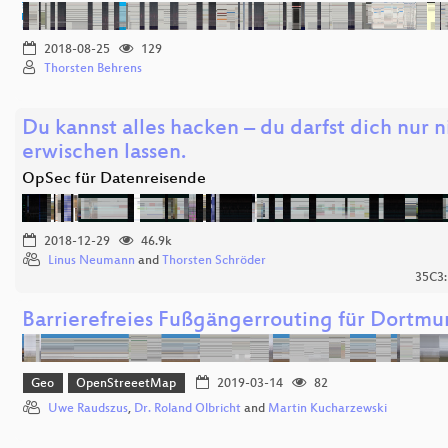
2018-08-25
129
Thorsten Behrens
Du kannst alles hacken – du darfst dich nur n
erwischen lassen.
OpSec für Datenreisende
2018-12-29
46.9k
Linus Neumann
and
Thorsten Schröder
35C3:
Barrierefreies Fußgängerrouting für Dortm
Geo
OpenStreeetMap
2019-03-14
82
Uwe Raudszus
,
Dr. Roland Olbricht
and
Martin Kucharzewski