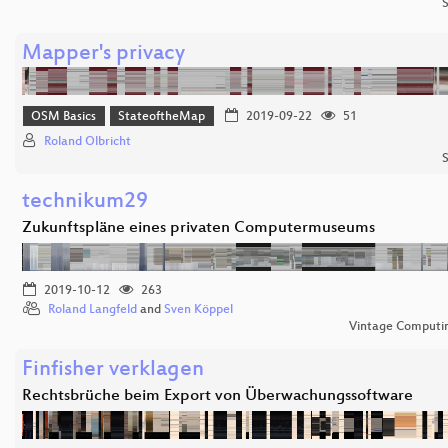
S
Mapper's privacy
OSM Basics
StateoftheMap
2019-09-22
51
Roland Olbricht
S
technikum29
Zukunftspläne eines privaten Computermuseums
2019-10-12
263
Roland Langfeld
and
Sven Köppel
Vintage Computing
Finfisher verklagen
Rechtsbrüche beim Export von Überwachungssoftware