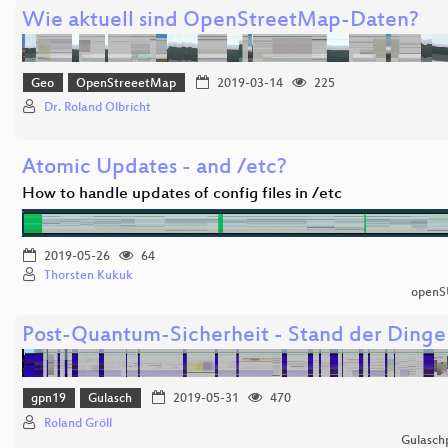
Wie aktuell sind OpenStreetMap-Daten?
Geo
OpenStreeetMap
2019-03-14
225
Dr. Roland Olbricht
Atomic Updates - and /etc?
How to handle updates of config files in /etc
2019-05-26
64
Thorsten Kukuk
openS
Post-Quantum-Sicherheit - Stand der Dinge
gpn19
Gulasch
2019-05-31
470
Roland Gröll
Gulasch