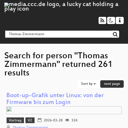
Search for person "Thomas
Zimmermann" returned 261
results
Sort by
next page
Boot-up-Grafik unter Linux: von der
Firmware bis zum Login
Vortrag
V2
2026-03-28
324
Thomas Zimmermann