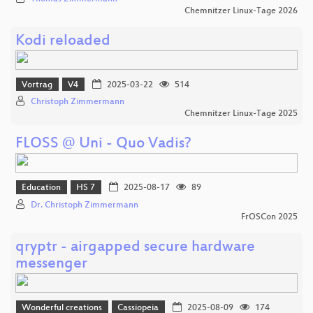
Chemnitzer Linux-Tage 2026
Kodi reloaded
Vortrag
V4
2025-03-22
514
Christoph Zimmermann
Chemnitzer Linux-Tage 2025
FLOSS @ Uni - Quo Vadis?
Education
HS 7
2025-08-17
89
Dr. Christoph Zimmermann
FrOSCon 2025
qryptr - airgapped secure hardware
messenger
Wonderful creations
Cassiopeia
2025-08-09
174