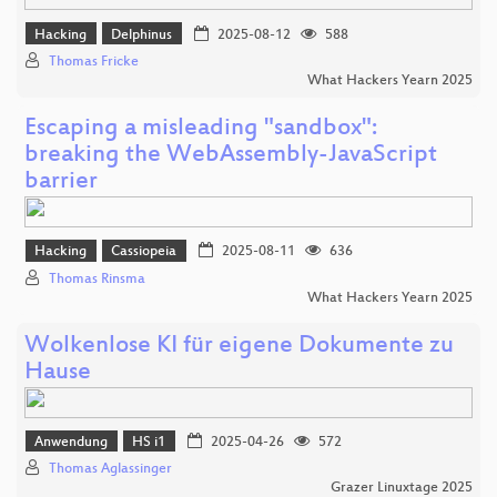
Hacking
Delphinus
2025-08-12
588
Thomas Fricke
What Hackers Yearn 2025
Escaping a misleading "sandbox":
breaking the WebAssembly-JavaScript
barrier
Hacking
Cassiopeia
2025-08-11
636
Thomas Rinsma
What Hackers Yearn 2025
Wolkenlose KI für eigene Dokumente zu
Hause
Anwendung
HS i1
2025-04-26
572
Thomas Aglassinger
Grazer Linuxtage 2025