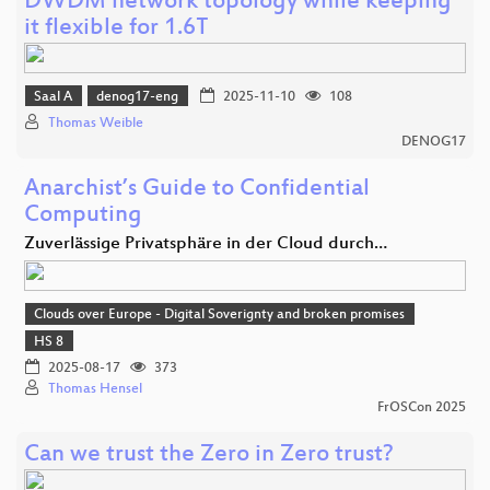
DWDM network topology while keeping
it flexible for 1.6T
Saal A
denog17-eng
2025-11-10
108
Thomas Weible
DENOG17
Anarchist’s Guide to Confidential
Computing
Zuverlässige Privatsphäre in der Cloud durch…
Clouds over Europe - Digital Soverignty and broken promises
HS 8
2025-08-17
373
Thomas Hensel
FrOSCon 2025
Can we trust the Zero in Zero trust?