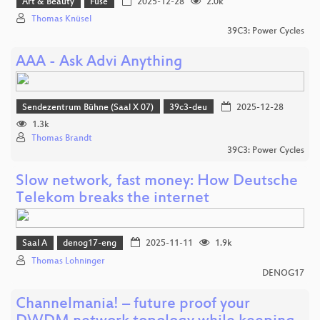
Art & Beauty
Fuse
2025-12-28
2.0k
Thomas Knüsel
39C3: Power Cycles
AAA - Ask Advi Anything
Sendezentrum Bühne (Saal X 07)
39c3-deu
2025-12-28
1.3k
Thomas Brandt
39C3: Power Cycles
Slow network, fast money: How Deutsche
Telekom breaks the internet
Saal A
denog17-eng
2025-11-11
1.9k
Thomas Lohninger
DENOG17
Channelmania! – future proof your