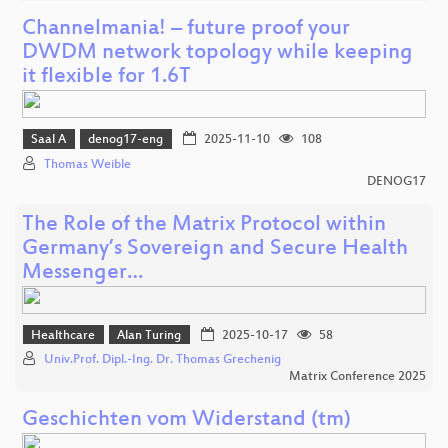
Channelmania! – future proof your
DWDM network topology while keeping
it flexible for 1.6T
Saal A
denog17-eng
2025-11-10
108
Thomas Weible
DENOG17
The Role of the Matrix Protocol within
Germany’s Sovereign and Secure Health
Messenger…
Healthcare
Alan Turing
2025-10-17
58
Univ.Prof. Dipl.-Ing. Dr. Thomas Grechenig
Matrix Conference 2025
Geschichten vom Widerstand (tm)