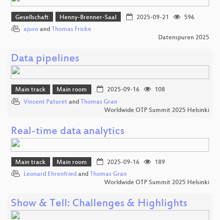
Gesellschaft
Henny-Brenner-Saal
2025-09-21
596
ajuvo
and
Thomas Fricke
Datenspuren 2025
Data pipelines
Main track
Main room
2025-09-16
108
Vincent Paturet
and
Thomas Gran
Worldwide OTP Summit 2025 Helsinki
Real-time data analytics
Main track
Main room
2025-09-16
189
Leonard Ehrenfried
and
Thomas Gran
Worldwide OTP Summit 2025 Helsinki
Show & Tell: Challenges & Highlights