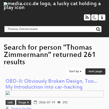
Search for person "Thomas
Zimmermann" returned 261
results
Sort by
next page
OBD-II: Obviously Broken Design, Too...
My Introduction into car-hacking
talk
Stage A
2026-07-19
292
Thomas Fischer