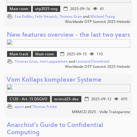
Main room
otp2025-eng
2025-09-16
41
Eva Keßler
,
Felix Herpich
,
Thomas Gran
and
Michael Tsang
Worldwide OTP Summit 2025 Helsinki
New features overview - the last two years
Main track
Main room
2025-09-15
110
Thomas Gran
,
Joel Lappalainen
and
Leonard Ehrenfried
Worldwide OTP Summit 2025 Helsinki
Vom Kollaps komplexer Systeme
C120 - Art. 15 DSGVO
mrmcd25-deu
2025-09-12
470
ajuvo
and
Thomas Fricke
MRMCD 2025 - Volle Transparenz
Anarchist’s Guide to Confidential
Computing