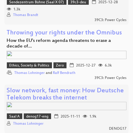
Sendezentrum Bühne (Saal X 07)
39c3-deu
2025-12-28
1.3k
Thomas Brandt
39C3: Power Cycles
Throwing your rights under the Omnibus
How the EU's reform agenda threatens to erase a
decade of…
Ethics, Society & Politics
Zero
2025-12-27
6.3k
Thomas Lohninger
and
Ralf Bendrath
39C3: Power Cycles
Slow network, fast money: How Deutsche
Telekom breaks the internet
Saal A
denog17-eng
2025-11-11
1.9k
Thomas Lohninger
DENOG17