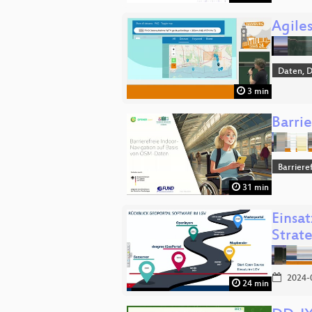
Agile
Daten, 
3 min
Barri
Barriere
31 min
Einsa
Strat
2024-
24 min