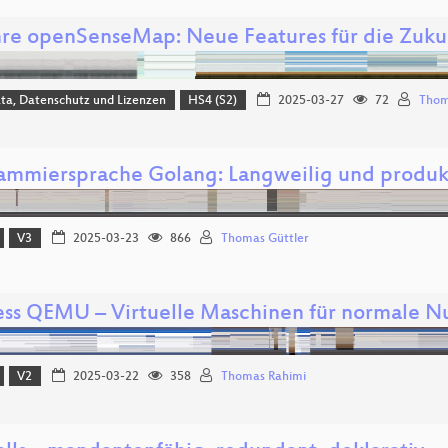
hre openSenseMap: Neue Features für die Zuk
ta, Datenschutz und Lizenzen
HS4 (S2)
2025-03-27
72
Thom
ammiersprache Golang: Langweilig und produk
V3
2025-03-23
866
Thomas Güttler
ess QEMU – Virtuelle Maschinen für normale N
V2
2025-03-22
358
Thomas Rahimi