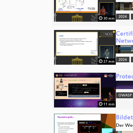
2024
30 min
Certi
Netwo
2024
27 min
Prote
OWASP
11 min
Bilde
Der Weg