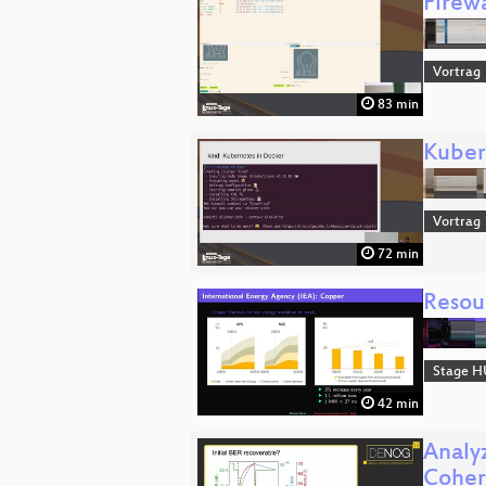
Firew
Vortrag
83 min
Kubern
Vortrag
72 min
Resou
Stage H
42 min
Analyz
Cohe