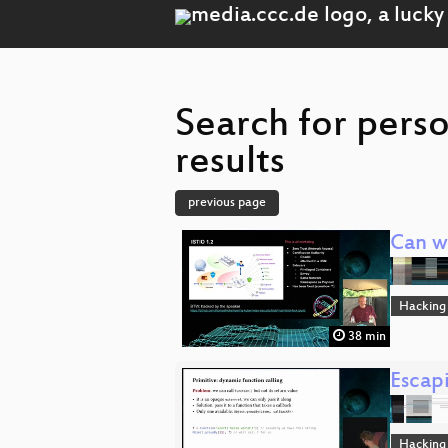
Search for per
results
previous page
Can we
Hacking
38 min
Escap
Hacking