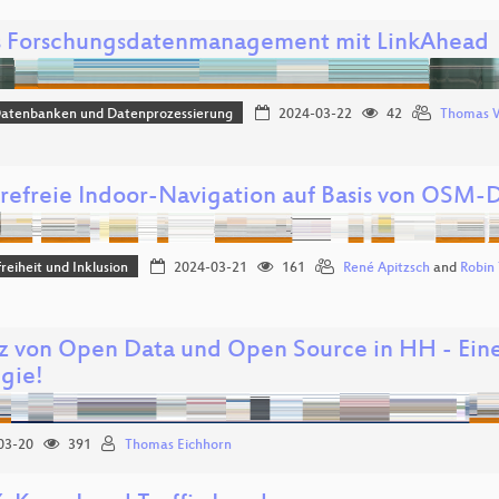
s Forschungsdatenmanagement mit LinkAhead
Datenbanken und Datenprozessierung
2024-03-22
42
Thomas 
erefreie Indoor-Navigation auf Basis von OSM-
freiheit und Inklusion
2024-03-21
161
René Apitzsch
and
Robin
tz von Open Data und Open Source in HH - Ein
egie!
03-20
391
Thomas Eichhorn