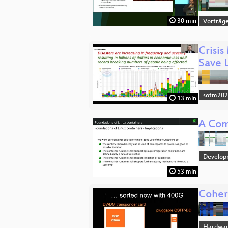
30 min
Vorträg
Crisi
Save L
sotm20
13 min
A Com
Develop
53 min
Cohere
Hardwar