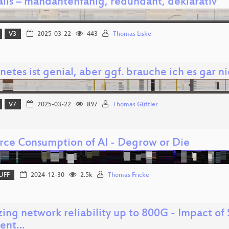
alls – mandantenfähig, redundant, deklarativ
V3
2025-03-22
443
Thomas Liske
etes ist genial, aber ggf. brauche ich es gar n
V7
2025-03-22
897
Thomas Güttler
rce Consumption of AI - Degrow or Die
UFF
2024-12-30
2.5k
Thomas Fricke
ing network reliability up to 800G - Impact of
rent…