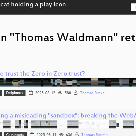
son "Thomas Waldmann" re
 trust the Zero in Zero trust?
Delphinus
2025-08-12
588
Thomas Fricke
ing a misleading "sandbox": breaking the WebA
Cassiopeia
2025-08-11
636
Thomas Rinsma