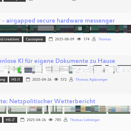
r - airgapped secure hardware messenger
l creations
Cassiopeia
2025-08-09
174
Thomas
nlose KI für eigene Dokumente zu Hause
ung
HS i1
2025-04-26
572
Thomas Aglassinger
te: Netzpolitischer Wetterbericht
HS i7
2025-04-26
785
Thomas Lohninger