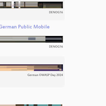
DENOG16
n German Public Mobile
DENOG16
German OWASP Day 2024