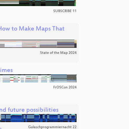
SUBSCRIBE 11
 How to Make Maps That
State of the Map 2024
times
FrOSCon 2024
nd future possibilities
Gulaschprogrammiernacht 22
n