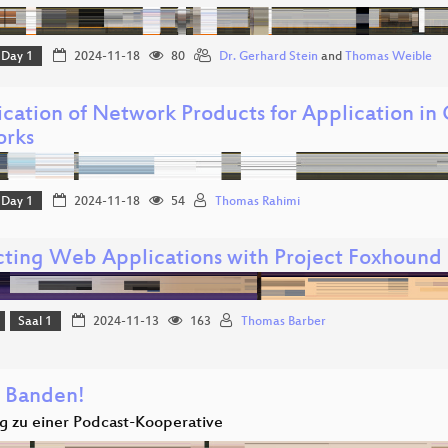
Day 1
2024-11-18
80
Dr. Gerhard Stein
and
Thomas Weible
fication of Network Products for Application i
rks
Day 1
2024-11-18
54
Thomas Rahimi
cting Web Applications with Project Foxhound
Saal 1
2024-11-13
163
Thomas Barber
t Banden!
 zu einer Podcast-Kooperative