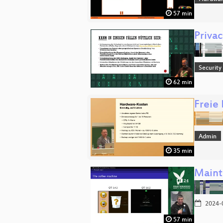
57 min
Privac
Security
62 min
Freie
Admin
35 min
Maint
2024-
57 min