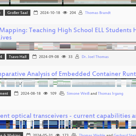
e
Großer Saal
2024-10-18
204
Thomas Brandt
s Mapping: Teaching High School ELL Students
ives
24
Tsavo Hall
2024-09-08
33
Dr. Joel Thomas
parative Analysis of Embedded Container Run
ment
2024-08-18
109
Simone Weiß
and
Thomas Irgang
nt optical transceivers - current capabilities a
e & Making
2024-05-31
173
Thomas Weible
and
Gerhard Stei