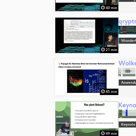
40 min
qrypt
Wonderfu
21 min
Wolke
Anwend
45 min
Keyno
Keynote
49 min