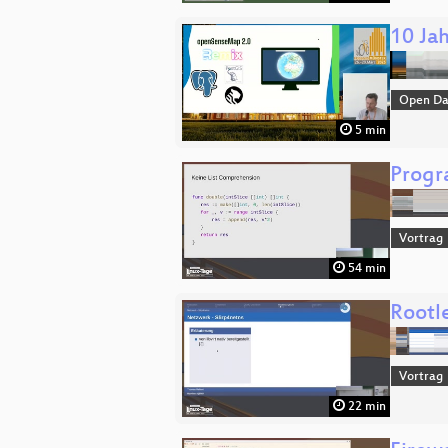
10 Ja
Open Da
5 min
Progr
Vortrag
54 min
Rootl
Vortrag
22 min