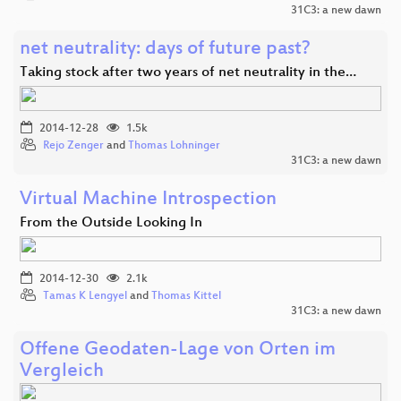
31C3: a new dawn
net neutrality: days of future past?
Taking stock after two years of net neutrality in the…
2014-12-28
1.5k
Rejo Zenger
and
Thomas Lohninger
31C3: a new dawn
Virtual Machine Introspection
From the Outside Looking In
2014-12-30
2.1k
Tamas K Lengyel
and
Thomas Kittel
31C3: a new dawn
Offene Geodaten-Lage von Orten im
Vergleich