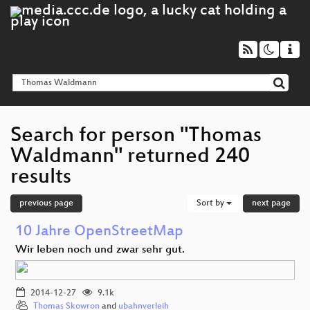
Search for person "Thomas
Waldmann" returned 240
results
previous page
Sort by
next page
10 Jahre OpenStreetMap
Wir leben noch und zwar sehr gut.
2014-12-27
9.1k
Thomas Skowron
and
ubahnverleih