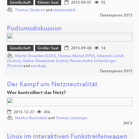
Gesellschaft
Kleiner Saal
2013-09-07
92
Thomas Skowron
and
ubahnverleih
Datenspuren 2013
Podiumsdiskussion
Gesellschaft
Großer Saal
2013-09-08
14
Martin Strunden (CDU)
,
Thomas Blümel (SPD)
,
Johannes Lichdi
(Grüne)
,
Halina Wawzyniak (Linke)
,
Florian André Unterburger
(Piraten)
and
annskaja
Datenspuren 2013
Der Kampf um Netzneutralität
Wer kontrolliert das Netz?
2013-12-27
456
Markus Beckedahl
and
Thomas Lohninger
30C3
Linux im interaktiven Funkstreifenwagen