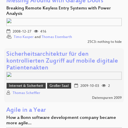
Messing Around with Garage Doors
Breaking Remote Keyless Entry Systems with Power
Analysis
2008-12-27
416
Timo Kasper
and
Thomas Eisenbarth
25C3: nothing to hide
Sicherheitsarchitektur für den
kontrollierten Zugriff auf mobile digitale
Patientenakten
Internet & Sicherheit
Großer Saal
2009-10-03
2
Thomas Scheffler
Datenspuren 2009
Agile in a Year
How a Bonn software development company became
more agile…