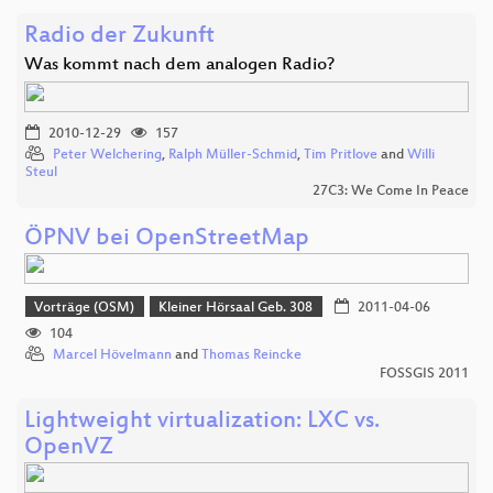
Radio der Zukunft
Was kommt nach dem analogen Radio?
2010-12-29
157
Peter Welchering
,
Ralph Müller-Schmid
,
Tim Pritlove
and
Willi
Steul
27C3: We Come In Peace
ÖPNV bei OpenStreetMap
Vorträge (OSM)
Kleiner Hörsaal Geb. 308
2011-04-06
104
Marcel Hövelmann
and
Thomas Reincke
FOSSGIS 2011
Lightweight virtualization: LXC vs.
OpenVZ