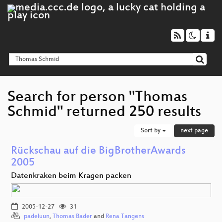
Search for person "Thomas
Schmid" returned 250 results
Sort by
next page
Rückschau auf die BigBrotherAwards
2005
Datenkraken beim Kragen packen
2005-12-27
31
padeluun
,
Thomas Bader
and
Rena Tangens