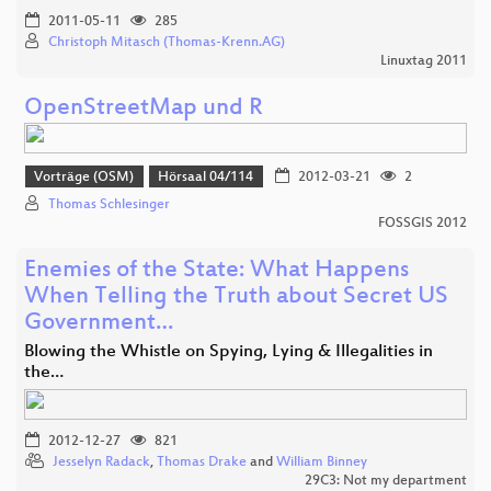
2011-05-11
285
Christoph Mitasch (Thomas-Krenn.AG)
Linuxtag 2011
OpenStreetMap und R
Vorträge (OSM)
Hörsaal 04/114
2012-03-21
2
Thomas Schlesinger
FOSSGIS 2012
Enemies of the State: What Happens
When Telling the Truth about Secret US
Government…
Blowing the Whistle on Spying, Lying & Illegalities in
the…
2012-12-27
821
Jesselyn Radack
,
Thomas Drake
and
William Binney
29C3: Not my department