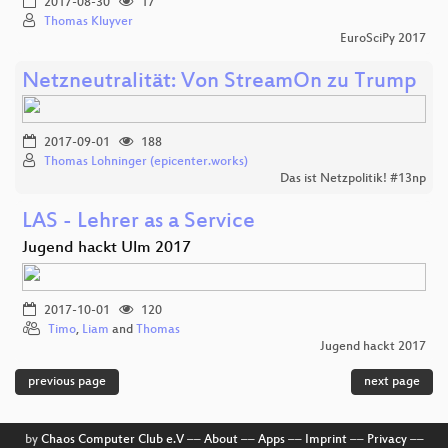
2017-08-30
17
Thomas Kluyver
EuroSciPy 2017
Netzneutralität: Von StreamOn zu Trump
2017-09-01
188
Thomas Lohninger (epicenter.works)
Das ist Netzpolitik! #13np
LAS - Lehrer as a Service
Jugend hackt Ulm 2017
2017-10-01
120
Timo
,
Liam
and
Thomas
Jugend hackt 2017
previous page
next page
by
Chaos Computer Club e.V
––
About
––
Apps
––
Imprint
––
Privacy
––