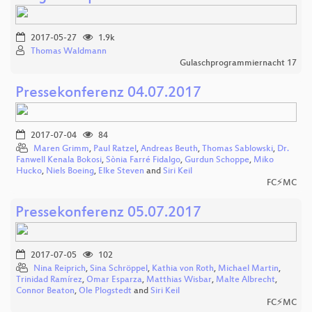
2017-05-27
1.9k
Thomas Waldmann
Gulaschprogrammiernacht 17
Pressekonferenz 04.07.2017
2017-07-04
84
Maren Grimm
,
Paul Ratzel
,
Andreas Beuth
,
Thomas Sablowski
,
Dr.
Fanwell Kenala Bokosi
,
Sònia Farré Fidalgo
,
Gurdun Schoppe
,
Miko
Hucko
,
Niels Boeing
,
Elke Steven
and
Siri Keil
FC⚡MC
Pressekonferenz 05.07.2017
2017-07-05
102
Nina Reiprich
,
Sina Schröppel
,
Kathia von Roth
,
Michael Martin
,
Trinidad Ramírez
,
Omar Esparza
,
Matthias Wisbar
,
Malte Albrecht
,
Connor Beaton
,
Ole Plogstedt
and
Siri Keil
FC⚡MC