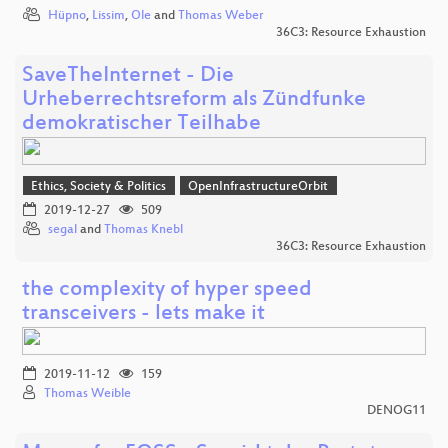
Hüpno
,
Lissim
,
Ole
and
Thomas Weber
36C3: Resource Exhaustion
SaveTheInternet - Die
Urheberrechtsreform als Zündfunke
demokratischer Teilhabe
Ethics, Society & Politics
OpenInfrastructureOrbit
2019-12-27
509
segal
and
Thomas Knebl
36C3: Resource Exhaustion
the complexity of hyper speed
transceivers - lets make it
2019-11-12
159
Thomas Weible
DENOG11