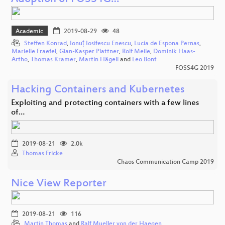
Academic
2019-08-29
48
Steffen Konrad
,
Ionuț Iosifescu Enescu
,
Lucía de Espona Pernas
,
Marielle Fraefel
,
Gian-Kasper Plattner
,
Rolf Meile
,
Dominik Haas-
Artho
,
Thomas Kramer
,
Martin Hägeli
and
Leo Bont
FOSS4G 2019
Hacking Containers and Kubernetes
Exploiting and protecting containers with a few lines
of…
2019-08-21
2.0k
Thomas Fricke
Chaos Communication Camp 2019
Nice View Reporter
2019-08-21
116
Martin Thomas
and
Ralf Mueller von der Haegen