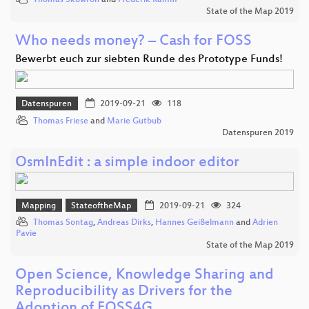
Thomas Skowron
and
Frederik Ramm
State of the Map 2019
Who needs money? – Cash for FOSS
Bewerbt euch zur siebten Runde des Prototype Funds!
Datenspuren
2019-09-21
118
Thomas Friese
and
Marie Gutbub
Datenspuren 2019
OsmInEdit : a simple indoor editor
Mapping
StateoftheMap
2019-09-21
324
Thomas Sontag
,
Andreas Dirks
,
Hannes Geißelmann
and
Adrien
Pavie
State of the Map 2019
Open Science, Knowledge Sharing and
Reproducibility as Drivers for the
Adoption of FOSS4G…