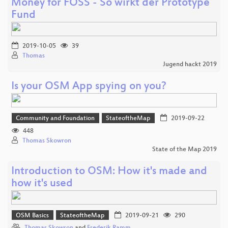
Money for FOSS - So wirkt der Prototype
Fund
2019-10-05
39
Thomas
Jugend hackt 2019
Is your OSM App spying on you?
Community and Foundation
StateoftheMap
2019-09-22
448
Thomas Skowron
State of the Map 2019
Introduction to OSM: How it's made and
how it's used
OSM Basics
StateoftheMap
2019-09-21
290