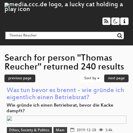
Search for person "Thomas
Reucher" returned 240 results
previous page
Sort by
next page
Was tun bevor es brennt - wie gründe ich
eigentlich einen Betriebsrat?
Wie gründe ich einen Betriebsrat, bevor die Kacke
dampft?
Ethics, Society & Politics
Main
2019-12-28
3.4k