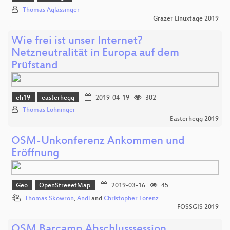
Thomas Aglassinger
Grazer Linuxtage 2019
Wie frei ist unser Internet?
Netzneutralität in Europa auf dem
Prüfstand
eh19
easterhegg
2019-04-19
302
Thomas Lohninger
Easterhegg 2019
OSM-Unkonferenz Ankommen und
Eröffnung
Geo
OpenStreeetMap
2019-03-16
45
Thomas Skowron
,
Andi
and
Christopher Lorenz
FOSSGIS 2019
OSM Barcamp Abschlusssession