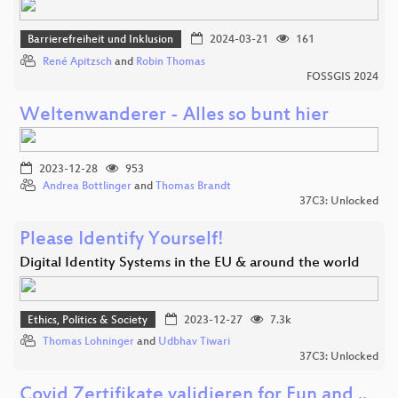
Barrierefreiheit und Inklusion
2024-03-21
161
René Apitzsch
and
Robin Thomas
FOSSGIS 2024
Weltenwanderer - Alles so bunt hier
2023-12-28
953
Andrea Bottlinger
and
Thomas Brandt
37C3: Unlocked
Please Identify Yourself!
Digital Identity Systems in the EU & around the world
Ethics, Politics & Society
2023-12-27
7.3k
Thomas Lohninger
and
Udbhav Tiwari
37C3: Unlocked
Covid Zertifikate validieren for Fun and ..