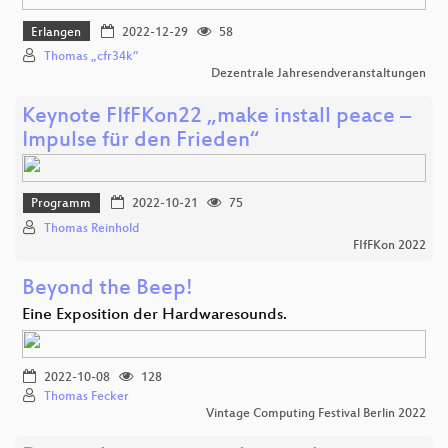
Erlangen
2022-12-29
58
Thomas „cfr34k“
Dezentrale Jahresendveranstaltungen
Keynote FIfFKon22 „make install peace –
Impulse für den Frieden“
Programm
2022-10-21
75
Thomas Reinhold
FIfFKon 2022
Beyond the Beep!
Eine Exposition der Hardwaresounds.
2022-10-08
128
Thomas Fecker
Vintage Computing Festival Berlin 2022