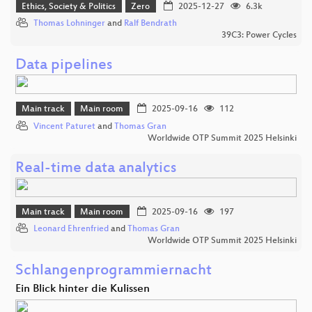
Ethics, Society & Politics
Zero
2025-12-27
6.3k
Thomas Lohninger
and
Ralf Bendrath
39C3: Power Cycles
Data pipelines
Main track
Main room
2025-09-16
112
Vincent Paturet
and
Thomas Gran
Worldwide OTP Summit 2025 Helsinki
Real-time data analytics
Main track
Main room
2025-09-16
197
Leonard Ehrenfried
and
Thomas Gran
Worldwide OTP Summit 2025 Helsinki
Schlangenprogrammiernacht
Ein Blick hinter die Kulissen