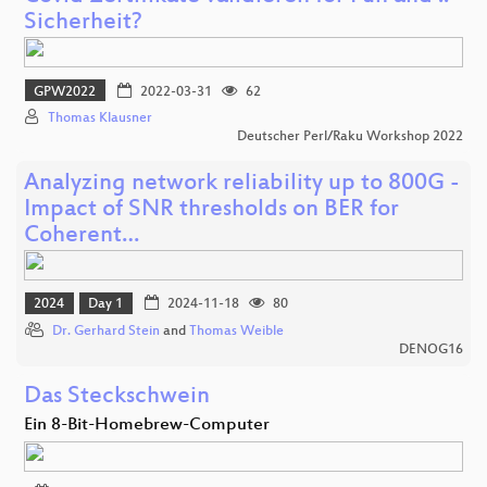
Sicherheit?
GPW2022
2022-03-31
62
Thomas Klausner
Deutscher Perl/Raku Workshop 2022
Analyzing network reliability up to 800G -
Impact of SNR thresholds on BER for
Coherent…
2024
Day 1
2024-11-18
80
Dr. Gerhard Stein
and
Thomas Weible
DENOG16
Das Steckschwein
Ein 8-Bit-Homebrew-Computer