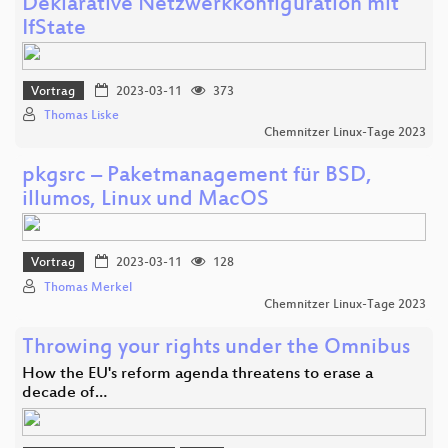
Deklarative Netzwerkkonfiguration mit
IfState
Vortrag
2023-03-11
373
Thomas Liske
Chemnitzer Linux-Tage 2023
pkgsrc – Paketmanagement für BSD,
illumos, Linux und MacOS
Vortrag
2023-03-11
128
Thomas Merkel
Chemnitzer Linux-Tage 2023
Throwing your rights under the Omnibus
How the EU's reform agenda threatens to erase a
decade of…