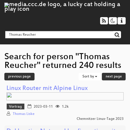
Search for person "Thomas
Reucher" returned 240 results
previous page
Sort by
next page
Linux Router mit Alpine Linux
Vortrag
2023-03-11
1.2k
Thomas Liske
Chemnitzer Linux-Tage 2023