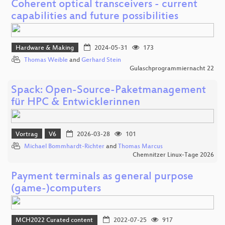
Coherent optical transceivers - current
capabilities and future possibilities
Hardware & Making
2024-05-31
173
Thomas Weible
and
Gerhard Stein
Gulaschprogrammiernacht 22
Spack: Open-Source-Paketmanagement
für HPC & Entwicklerinnen
Vortrag
V6
2026-03-28
101
Michael Bommhardt-Richter
and
Thomas Marcus
Chemnitzer Linux-Tage 2026
Payment terminals as general purpose
(game-)computers
MCH2022 Curated content
2022-07-25
917