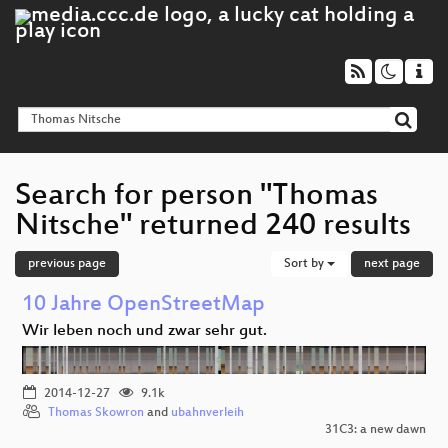
Search for person "Thomas
Nitsche" returned 240 results
previous page
Sort by
next page
10 Jahre OpenStreetMap
Wir leben noch und zwar sehr gut.
2014-12-27
9.1k
Thomas Skowron
and
ubahnverleih
31C3: a new dawn