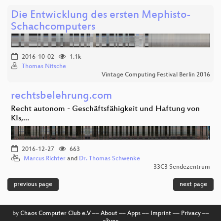
Die Entwicklung des ersten Mephisto-
Schachcomputers
2016-10-02
1.1k
Thomas Nitsche
Vintage Computing Festival Berlin 2016
rechtsbelehrung.com
Recht autonom - Geschäftsfähigkeit und Haftung von
KIs,…
2016-12-27
663
Marcus Richter
and
Dr. Thomas Schwenke
33C3 Sendezentrum
previous page
next page
by
Chaos Computer Club e.V
––
About
––
Apps
––
Imprint
––
Privacy
––