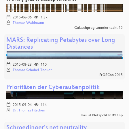
2015-06-06
1.3k
Thomas Waldmann
Gulaschprogrammiernacht 15
MARS: Replicating Petabytes over Long
Distances
2015-08-23
110
Thomas Schöbel-Theuer
FrOSCon 2015
Prioritäten der Cyberaußenpolitik
2015-09-04
114
Dr. Thomas Fitschen
Das ist Netzpolitik! #11np
Schroedinger’s net neutrality