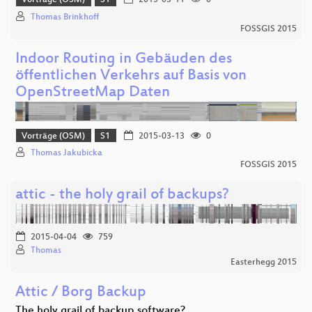
Vorträge (OSM)
S1
2015-03-11
0
Thomas Brinkhoff
FOSSGIS 2015
Indoor Routing in Gebäuden des
öffentlichen Verkehrs auf Basis von
OpenStreetMap Daten
Vorträge (OSM)
S1
2015-03-13
0
Thomas Jakubicka
FOSSGIS 2015
attic - the holy grail of backups?
2015-04-04
759
Thomas
Easterhegg 2015
Attic / Borg Backup
The holy grail of backup software?