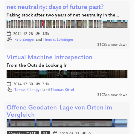
net neutrality: days of future past?
Taking stock after two years of net neutrality in the…
2014-12-28
1.5k
Rejo Zenger
and
Thomas Lohninger
31C3: a new dawn
Virtual Machine Introspection
From the Outside Looking In
2014-12-30
2.1k
Tamas K Lengyel
and
Thomas Kittel
31C3: a new dawn
Offene Geodaten-Lage von Orten im
Vergleich