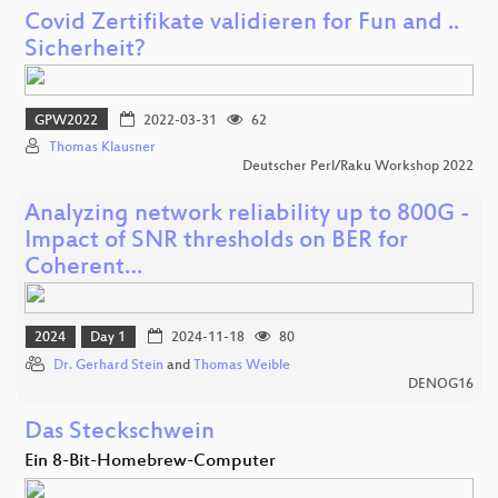
Covid Zertifikate validieren for Fun and ..
Sicherheit?
GPW2022
2022-03-31
62
Thomas Klausner
Deutscher Perl/Raku Workshop 2022
Analyzing network reliability up to 800G -
Impact of SNR thresholds on BER for
Coherent…
2024
Day 1
2024-11-18
80
Dr. Gerhard Stein
and
Thomas Weible
DENOG16
Das Steckschwein
Ein 8-Bit-Homebrew-Computer