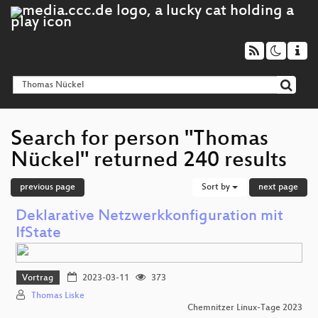
Search for person "Thomas
Nückel" returned 240 results
previous page
Sort by
next page
Deklarative Netzwerkkonfiguration mit
IfState
Vortrag
2023-03-11
373
Thomas Liske
Chemnitzer Linux-Tage 2023