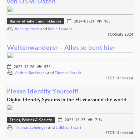
von OSM-Daten
Barrierefreiheit und Inklusion
2024-03-21
163
René Apitzsch
and
Robin Thomas
FOSSGIS 2024
Weltenwanderer - Alles so bunt hier
2023-12-28
953
Andrea Bottlinger
and
Thomas Brandt
37C3: Unlocked
Please Identify Yourself!
Digital Identity Systems in the EU & around the world
Ethics, Politics & Society
2023-12-27
7.3k
Thomas Lohninger
and
Udbhav Tiwari
37C3: Unlocked