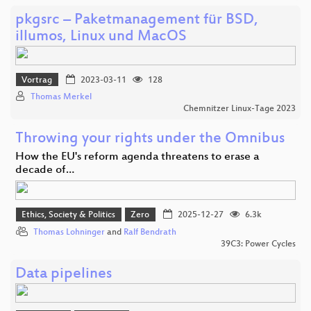
pkgsrc – Paketmanagement für BSD,
illumos, Linux und MacOS
Vortrag
2023-03-11
128
Thomas Merkel
Chemnitzer Linux-Tage 2023
Throwing your rights under the Omnibus
How the EU's reform agenda threatens to erase a
decade of…
Ethics, Society & Politics
Zero
2025-12-27
6.3k
Thomas Lohninger
and
Ralf Bendrath
39C3: Power Cycles
Data pipelines