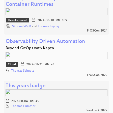
Container Runtimes
Development
2024-08-18
109
Simone Weiß
and
Thomas Irgang
FrOSCon 2024
Observability Driven Automation
Beyond GitOps with Keptn
Cloud
2022-08-21
76
Thomas Schuetz
FrOSCon 2022
This years badge
2022-08-04
45
Thomas Flummer
BornHack 2022