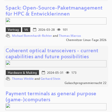
Spack: Open-Source-Paketmanagement
für HPC & Entwicklerinnen
Vortrag
V6
2026-03-28
101
Michael Bommhardt-Richter
and
Thomas Marcus
Chemnitzer Linux-Tage 2026
Coherent optical transceivers - current
capabilities and future possibilities
Hardware & Making
2024-05-31
173
Thomas Weible
and
Gerhard Stein
Gulaschprogrammiernacht 22
Payment terminals as general purpose
(game-)computers