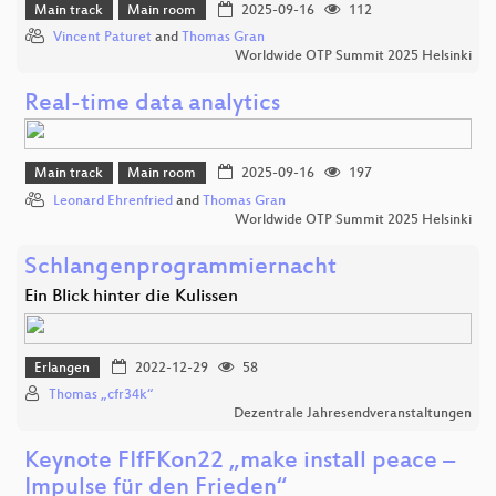
Main track
Main room
2025-09-16
112
Vincent Paturet
and
Thomas Gran
Worldwide OTP Summit 2025 Helsinki
Real-time data analytics
Main track
Main room
2025-09-16
197
Leonard Ehrenfried
and
Thomas Gran
Worldwide OTP Summit 2025 Helsinki
Schlangenprogrammiernacht
Ein Blick hinter die Kulissen
Erlangen
2022-12-29
58
Thomas „cfr34k“
Dezentrale Jahresendveranstaltungen
Keynote FIfFKon22 „make install peace –
Impulse für den Frieden“