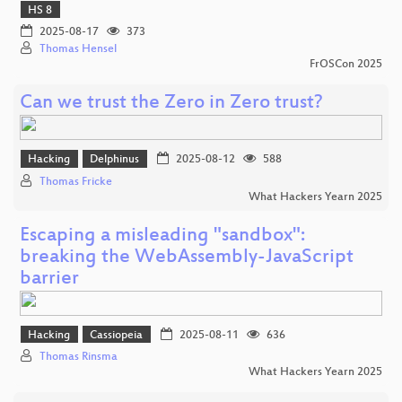
HS 8
2025-08-17
373
Thomas Hensel
FrOSCon 2025
Can we trust the Zero in Zero trust?
Hacking
Delphinus
2025-08-12
588
Thomas Fricke
What Hackers Yearn 2025
Escaping a misleading "sandbox":
breaking the WebAssembly-JavaScript
barrier
Hacking
Cassiopeia
2025-08-11
636
Thomas Rinsma
What Hackers Yearn 2025