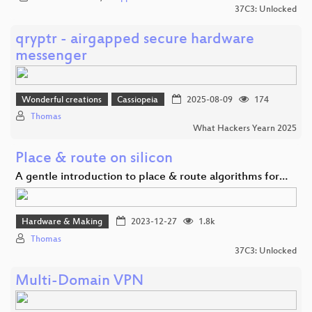
37C3: Unlocked
qryptr - airgapped secure hardware
messenger
Wonderful creations
Cassiopeia
2025-08-09
174
Thomas
What Hackers Yearn 2025
Place & route on silicon
A gentle introduction to place & route algorithms for…
Hardware & Making
2023-12-27
1.8k
Thomas
37C3: Unlocked
Multi-Domain VPN