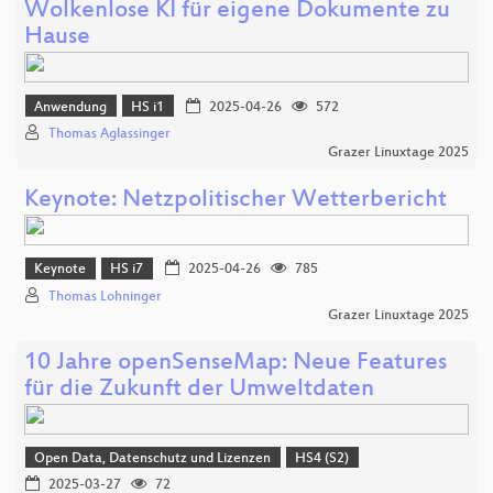
Wolkenlose KI für eigene Dokumente zu
Hause
Anwendung
HS i1
2025-04-26
572
Thomas Aglassinger
Grazer Linuxtage 2025
Keynote: Netzpolitischer Wetterbericht
Keynote
HS i7
2025-04-26
785
Thomas Lohninger
Grazer Linuxtage 2025
10 Jahre openSenseMap: Neue Features
für die Zukunft der Umweltdaten
Open Data, Datenschutz und Lizenzen
HS4 (S2)
2025-03-27
72