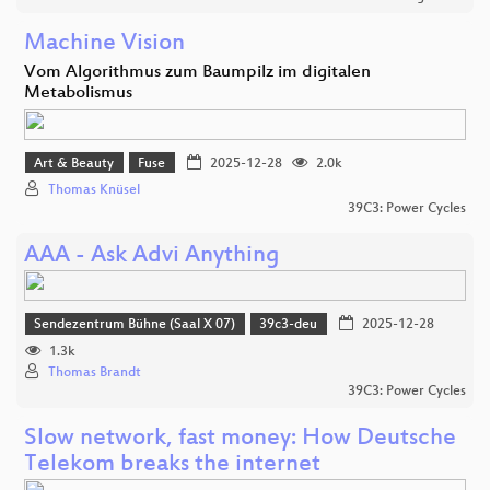
Machine Vision
Vom Algorithmus zum Baumpilz im digitalen
Metabolismus
Art & Beauty
Fuse
2025-12-28
2.0k
Thomas Knüsel
39C3: Power Cycles
AAA - Ask Advi Anything
Sendezentrum Bühne (Saal X 07)
39c3-deu
2025-12-28
1.3k
Thomas Brandt
39C3: Power Cycles
Slow network, fast money: How Deutsche
Telekom breaks the internet