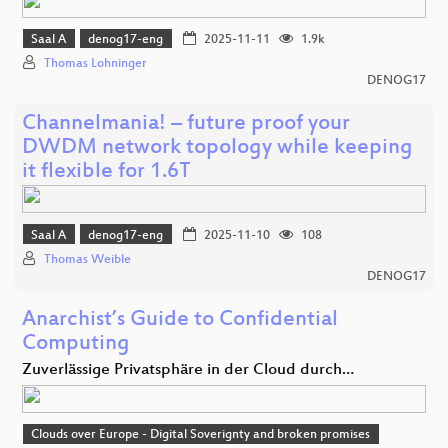
Saal A
denog17-eng
2025-11-11
1.9k
Thomas Lohninger
DENOG17
Channelmania! – future proof your
DWDM network topology while keeping
it flexible for 1.6T
Saal A
denog17-eng
2025-11-10
108
Thomas Weible
DENOG17
Anarchist’s Guide to Confidential
Computing
Zuverlässige Privatsphäre in der Cloud durch…
Clouds over Europe - Digital Soverignty and broken promises