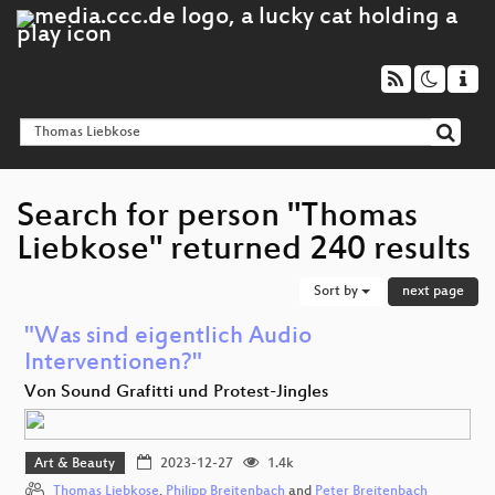
Search for person "Thomas
Liebkose" returned 240 results
Sort by
next page
"Was sind eigentlich Audio
Interventionen?"
Von Sound Grafitti und Protest-Jingles
Art & Beauty
2023-12-27
1.4k
Thomas Liebkose
,
Philipp Breitenbach
and
Peter Breitenbach