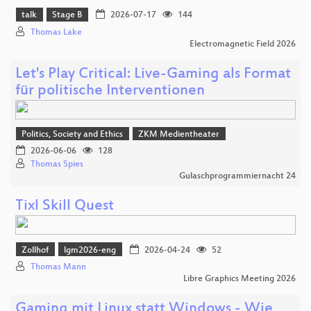
talk
Stage B
2026-07-17
144
Thomas Lake
Electromagnetic Field 2026
Let's Play Critical: Live-Gaming als Format
für politische Interventionen
Politics, Society and Ethics
ZKM Medientheater
2026-06-06
128
Thomas Spies
Gulaschprogrammiernacht 24
Tixl Skill Quest
Zollhof
lgm2026-eng
2026-04-24
52
Thomas Mann
Libre Graphics Meeting 2026
Gaming mit Linux statt Windows - Wie