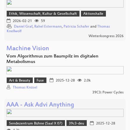
Ethik, Wissenschaft, Kultur & Gesellschaft
Aktionshalle
2026-02-21
59
Daniel Graf
,
Rahel Estermann
,
Patricia Schafer
and
Thomas
Knellwolf
Winterkongress 2026
Machine Vision
Vom Algorithmus zum Baumpilz im digitalen
Metabolismus
Art & Beauty
Fuse
2025-12-28
2.0k
Thomas Knüsel
39C3: Power Cycles
AAA - Ask Advi Anything
Sendezentrum Bühne (Saal X 07)
39c3-deu
2025-12-28