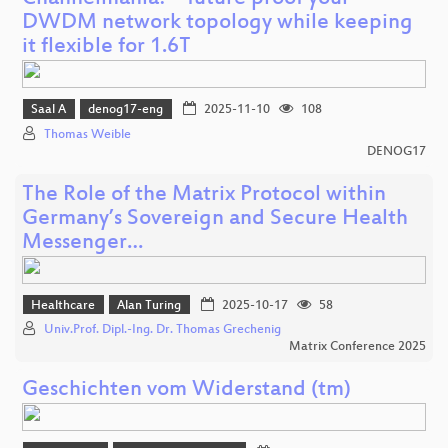
DWDM network topology while keeping
it flexible for 1.6T
Saal A
denog17-eng
2025-11-10
108
Thomas Weible
DENOG17
The Role of the Matrix Protocol within
Germany’s Sovereign and Secure Health
Messenger…
Healthcare
Alan Turing
2025-10-17
58
Univ.Prof. Dipl.-Ing. Dr. Thomas Grechenig
Matrix Conference 2025
Geschichten vom Widerstand (tm)