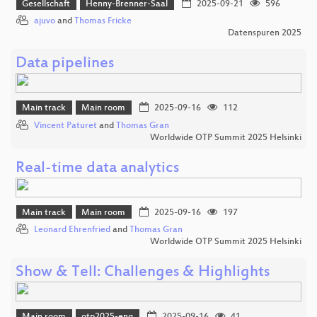
Gesellschaft
Henny-Brenner-Saal
2025-09-21
596
ajuvo
and
Thomas Fricke
Datenspuren 2025
Data pipelines
Main track
Main room
2025-09-16
112
Vincent Paturet
and
Thomas Gran
Worldwide OTP Summit 2025 Helsinki
Real-time data analytics
Main track
Main room
2025-09-16
197
Leonard Ehrenfried
and
Thomas Gran
Worldwide OTP Summit 2025 Helsinki
Show & Tell: Challenges & Highlights