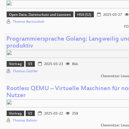
Open Data, Datenschutz und Lizenzen
HS4 (S2)
2025-03-27
Thomas Bartoschek
FO
Programmiersprache Golang: Langweilig un
produktiv
Vortrag
V3
2025-03-23
866
Thomas Güttler
Chemnitzer Linu
Rootless QEMU – Virtuelle Maschinen für n
Nutzer
Vortrag
V2
2025-03-22
358
Thomas Rahimi
Chemnitzer Linu