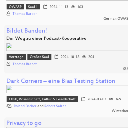
OWASP
Saal 1
2024-11-13
163
Thomas Barber
German OWASP
Bildet Banden!
Der Weg zu einer Podcast-Kooperative
Vorträge
Großer Saal
2024-10-18
204
Thomas Brandt
SU
Dark Corners – eine Bias Testing Station
Ethik, Wissenschaft, Kultur & Gesellschaft
2024-03-02
369
Roland Fischer
and
Robert Salzer
Winterko
Privacy to go