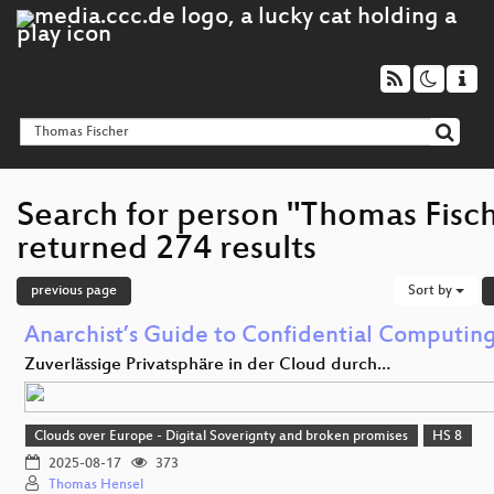
Search for person "Thomas Fisc
returned 274 results
previous page
Sort by
Anarchist’s Guide to Confidential Computin
Zuverlässige Privatsphäre in der Cloud durch…
Clouds over Europe - Digital Soverignty and broken promises
HS 8
2025-08-17
373
Thomas Hensel