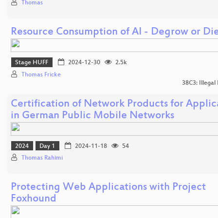
Thomas
Resource Consumption of AI - Degrow or Di
Stage HUFF
2024-12-30
2.5k
Thomas Fricke
38C3: Illegal
Certification of Network Products for Applic
in German Public Mobile Networks
2024
Day 1
2024-11-18
54
Thomas Rahimi
Protecting Web Applications with Project
Foxhound