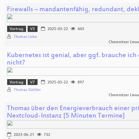
Firewalls – mandantenfähig, redundant, dekl
Vortrag
V3
2025-03-22
443
Thomas Liske
Chemnitzer Linu
Kubernetes ist genial, aber ggf. brauche ich 
nicht?
Vortrag
V7
2025-03-22
897
Thomas Güttler
Chemnitzer Linu
Thomas über den Energieverbrauch einer pr
Nextcloud-Instanz [5 Minuten Termine]
2023-06-21
732