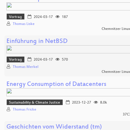
Vortrag
2024-03-17
187
Thomas Liske
Chemnitzer Linu
Einführung in NetBSD
Vortrag
2024-03-17
570
Thomas Merkel
Chemnitzer Linu
Energy Consumption of Datacenters
Sustainability & Climate Justice
2023-12-27
8.0k
Thomas Fricke
37C
Geschichten vom Widerstand (tm)