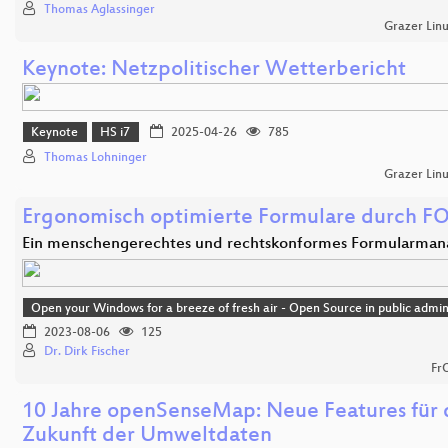
Thomas Aglassinger
Grazer Lin
Keynote: Netzpolitischer Wetterbericht
Keynote
HS i7
2025-04-26
785
Thomas Lohninger
Grazer Lin
Ergonomisch optimierte Formulare durch F
Ein menschengerechtes und rechtskonformes Formularma
Open your Windows for a breeze of fresh air - Open Source in public admin
2023-08-06
125
Dr. Dirk Fischer
Fr
10 Jahre openSenseMap: Neue Features für 
Zukunft der Umweltdaten