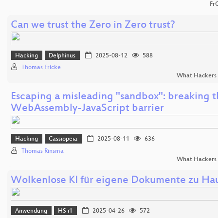
Fr
Can we trust the Zero in Zero trust?
Hacking
Delphinus
2025-08-12
588
Thomas Fricke
What Hackers 
Escaping a misleading "sandbox": breaking 
WebAssembly-JavaScript barrier
Hacking
Cassiopeia
2025-08-11
636
Thomas Rinsma
What Hackers 
Wolkenlose KI für eigene Dokumente zu Ha
Anwendung
HS i1
2025-04-26
572