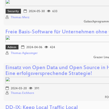
Security
2024-05-30
633
Thomas Merz
Gulaschprogrammi
Freie Basis-Software für Unternehmen ohne
Admin
2024-04-06
424
Thomas Aglassinger
Grazer Lin
Einsatz von Open Data und Open Source in 
Eine erfolgsversprechende Strategie!
2024-03-20
391
Thomas Eichhorn
FO
DD-IX: Keep Local Traffic Local