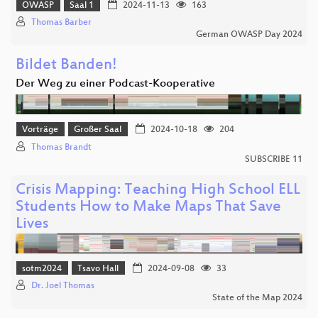
OWASP
Saal 1
2024-11-13
163
Thomas Barber
German OWASP Day 2024
Bildet Banden!
Der Weg zu einer Podcast-Kooperative
Vorträge
Großer Saal
2024-10-18
204
Thomas Brandt
SUBSCRIBE 11
Crisis Mapping: Teaching High School ELL
Students How to Make Maps That Save
Lives
sotm2024
Tsavo Hall
2024-09-08
33
Dr. Joel Thomas
State of the Map 2024