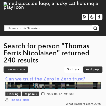
Search for person "Thomas
Ferris Nicolaisen" returned
240 results
previous page
Sort by
next page
Can we trust the Zero in Zero trust?
Hacking
Delphinus
2025-08-12
588
Thomas Fricke
What Hackers Yearn 2025