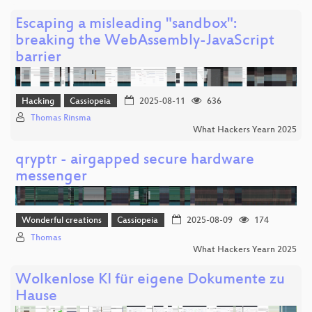
Escaping a misleading "sandbox":
breaking the WebAssembly-JavaScript
barrier
Hacking
Cassiopeia
2025-08-11
636
Thomas Rinsma
What Hackers Yearn 2025
qryptr - airgapped secure hardware
messenger
Wonderful creations
Cassiopeia
2025-08-09
174
Thomas
What Hackers Yearn 2025
Wolkenlose KI für eigene Dokumente zu
Hause