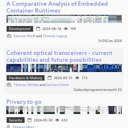
A Comparative Analysis of Embedded
Container Runtimes
Development
2024-08-18
109
Simone Weiß
and
Thomas Irgang
FrOSCon 2024
Coherent optical transceivers - current
capabilities and future possibilities
Hardware & Making
2024-05-31
173
Thomas Weible
and
Gerhard Stein
Gulaschprogrammiernacht 22
Privacy to go
Security
2024-05-30
633
Thomas Merz