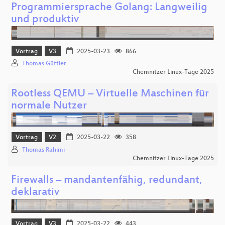
Programmiersprache Golang: Langweilig
und produktiv
Vortrag
V3
2025-03-23
866
Thomas Güttler
Chemnitzer Linux-Tage 2025
Rootless QEMU – Virtuelle Maschinen für
normale Nutzer
Vortrag
V2
2025-03-22
358
Thomas Rahimi
Chemnitzer Linux-Tage 2025
Firewalls – mandantenfähig, redundant,
deklarativ
Vortrag
V3
2025-03-22
443