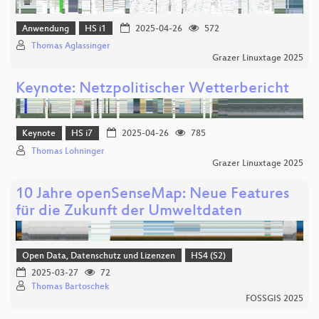
Anwendung
HS i1
2025-04-26
572
Thomas Aglassinger
Grazer Linuxtage 2025
Keynote: Netzpolitischer Wetterbericht
Keynote
HS i7
2025-04-26
785
Thomas Lohninger
Grazer Linuxtage 2025
10 Jahre openSenseMap: Neue Features
für die Zukunft der Umweltdaten
Open Data, Datenschutz und Lizenzen
HS4 (S2)
2025-03-27
72
Thomas Bartoschek
FOSSGIS 2025