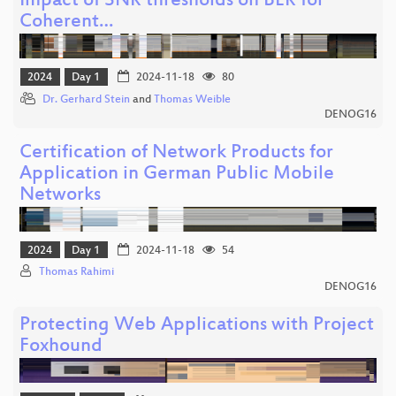
Impact of SNR thresholds on BER for
Coherent…
2024
Day 1
2024-11-18
80
Dr. Gerhard Stein
and
Thomas Weible
DENOG16
Certification of Network Products for
Application in German Public Mobile
Networks
2024
Day 1
2024-11-18
54
Thomas Rahimi
DENOG16
Protecting Web Applications with Project
Foxhound