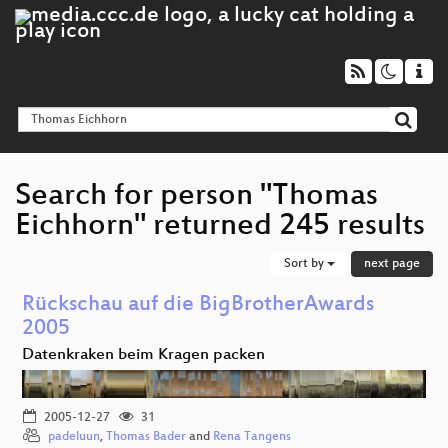
Search for person "Thomas
Eichhorn" returned 245 results
Sort by
next page
Rückschau auf die BigBrotherAwards
2005
Datenkraken beim Kragen packen
2005-12-27
31
padeluun
,
Thomas Bader
and
Rena Tangens