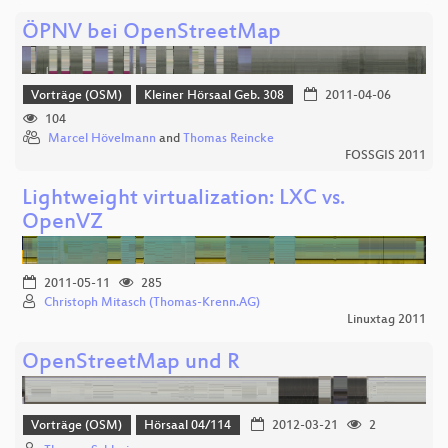
ÖPNV bei OpenStreetMap
Vorträge (OSM)
Kleiner Hörsaal Geb. 308
2011-04-06
104
Marcel Hövelmann
and
Thomas Reincke
FOSSGIS 2011
Lightweight virtualization: LXC vs.
OpenVZ
2011-05-11
285
Christoph Mitasch (Thomas-Krenn.AG)
Linuxtag 2011
OpenStreetMap und R
Vorträge (OSM)
Hörsaal 04/114
2012-03-21
2