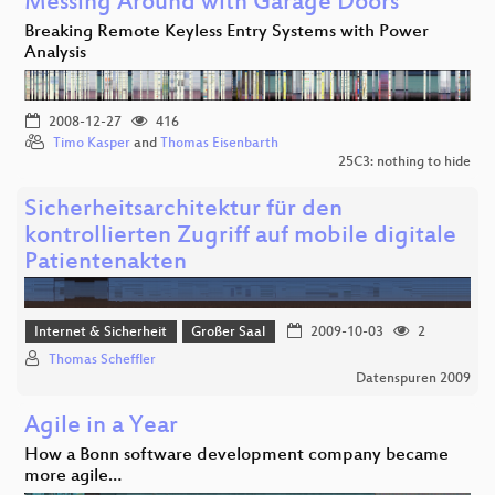
Messing Around with Garage Doors
Breaking Remote Keyless Entry Systems with Power
Analysis
2008-12-27
416
Timo Kasper
and
Thomas Eisenbarth
25C3: nothing to hide
Sicherheitsarchitektur für den
kontrollierten Zugriff auf mobile digitale
Patientenakten
Internet & Sicherheit
Großer Saal
2009-10-03
2
Thomas Scheffler
Datenspuren 2009
Agile in a Year
How a Bonn software development company became
more agile…