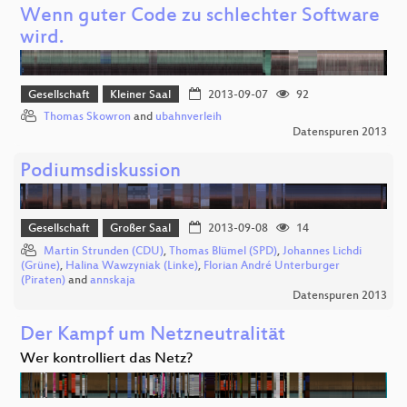
Wenn guter Code zu schlechter Software
wird.
Gesellschaft
Kleiner Saal
2013-09-07
92
Thomas Skowron
and
ubahnverleih
Datenspuren 2013
Podiumsdiskussion
Gesellschaft
Großer Saal
2013-09-08
14
Martin Strunden (CDU)
,
Thomas Blümel (SPD)
,
Johannes Lichdi
(Grüne)
,
Halina Wawzyniak (Linke)
,
Florian André Unterburger
(Piraten)
and
annskaja
Datenspuren 2013
Der Kampf um Netzneutralität
Wer kontrolliert das Netz?