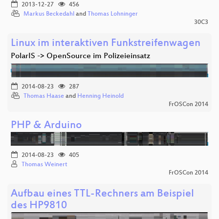
2013-12-27
456
Markus Beckedahl
and
Thomas Lohninger
30C3
Linux im interaktiven Funkstreifenwagen
PolarIS -> OpenSource im Polizeieinsatz
2014-08-23
287
Thomas Haase
and
Henning Heinold
FrOSCon 2014
PHP & Arduino
2014-08-23
405
Thomas Weinert
FrOSCon 2014
Aufbau eines TTL-Rechners am Beispiel
des HP9810