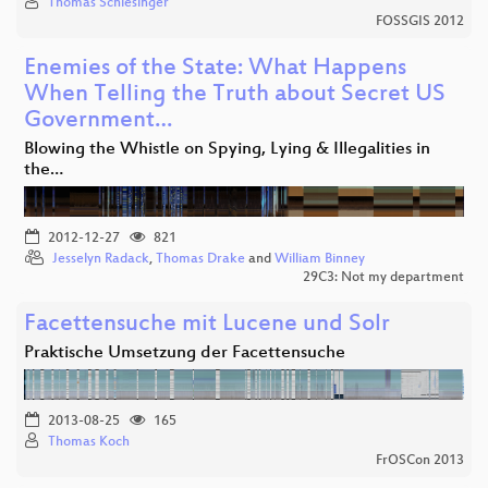
Thomas Schlesinger
FOSSGIS 2012
Enemies of the State: What Happens
When Telling the Truth about Secret US
Government…
Blowing the Whistle on Spying, Lying & Illegalities in
the…
2012-12-27
821
Jesselyn Radack
,
Thomas Drake
and
William Binney
29C3: Not my department
Facettensuche mit Lucene und Solr
Praktische Umsetzung der Facettensuche
2013-08-25
165
Thomas Koch
FrOSCon 2013