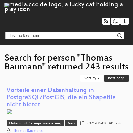
Search for person "Thomas
Baumann" returned 243 results
Sort by
next page
Vorteile einer Datenhaltung in
PostgreSQL/PostGIS, die ein Shapefile
nicht bietet
Daten und Datenprozessierung
Geo
2021-06-08
282
Thomas Baumann