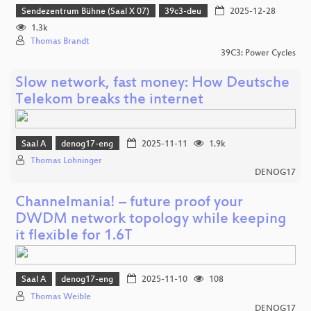
Sendezentrum Bühne (Saal X 07)
39c3-deu
2025-12-28
1.3k
Thomas Brandt
39C3: Power Cycles
Slow network, fast money: How Deutsche
Telekom breaks the internet
Saal A
denog17-eng
2025-11-11
1.9k
Thomas Lohninger
DENOG17
Channelmania! – future proof your
DWDM network topology while keeping
it flexible for 1.6T
Saal A
denog17-eng
2025-11-10
108
Thomas Weible
DENOG17