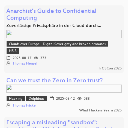
Anarchist’s Guide to Confidential
Computing
Zuverlässige Privatsphäre in der Cloud durch…
Clouds over Europe - Digital Soverignty and broken promises
HS 8
2025-08-17
373
Thomas Hensel
FrOSCon 2025
Can we trust the Zero in Zero trust?
Hacking
Delphinus
2025-08-12
588
Thomas Fricke
What Hackers Yearn 2025
Escaping a misleading "sandbox":