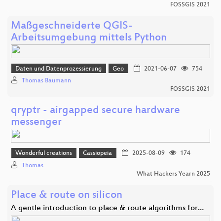
FOSSGIS 2021
Maßgeschneiderte QGIS-
Arbeitsumgebung mittels Python
Daten und Datenprozessierung
Geo
2021-06-07
754
Thomas Baumann
FOSSGIS 2021
qryptr - airgapped secure hardware
messenger
Wonderful creations
Cassiopeia
2025-08-09
174
Thomas
What Hackers Yearn 2025
Place & route on silicon
A gentle introduction to place & route algorithms for…