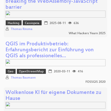
breaking the WebAssembly-JavaScript
barrier
Hacking
Cassiopeia
2025-08-11
636
Thomas Rinsma
What Hackers Yearn 2025
QGIS im Produktivbetrieb:
Erfahrungsbericht zur Einführung von
QGIS als professionelles…
Geo
OpenStreeetMap
2020-03-11
416
Thomas Baumann
FOSSGIS 2020
Wolkenlose KI für eigene Dokumente zu
Hause