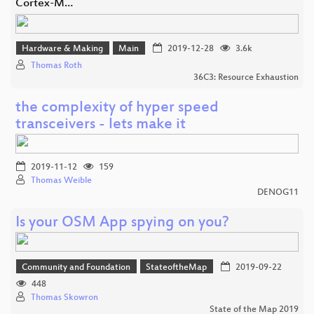
Cortex-M…
Hardware & Making
Main
2019-12-28
3.6k
Thomas Roth
36C3: Resource Exhaustion
the complexity of hyper speed
transceivers - lets make it
2019-11-12
159
Thomas Weible
DENOG11
Is your OSM App spying on you?
Community and Foundation
StateoftheMap
2019-09-22
448
Thomas Skowron
State of the Map 2019