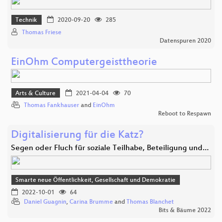
Technik
2020-09-20
285
Thomas Friese
Datenspuren 2020
EinOhm Computergeisttheorie
Arts & Culture
2021-04-04
70
Thomas Fankhauser
and
EinOhm
Reboot to Respawn
Digitalisierung für die Katz?
Segen oder Fluch für soziale Teilhabe, Beteiligung und…
Smarte neue Öffentlichkeit, Gesellschaft und Demokratie
2022-10-01
64
Daniel Guagnin
,
Carina Brumme
and
Thomas Blanchet
Bits & Bäume 2022