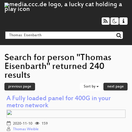
Search for person "Thomas
Eisenbarth" returned 240
results
previous page
Sort by
next page
A Fully loaded panel for 400G in your
metro network
2020-11-10
159
Thomas Weible