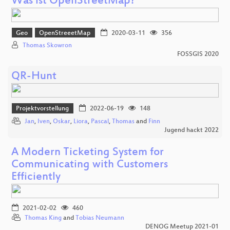
Was ist OpenStreetMap?
Geo
OpenStreeetMap
2020-03-11
356
Thomas Skowron
FOSSGIS 2020
QR-Hunt
Projektvorstellung
2022-06-19
148
Jan
,
Iven
,
Oskar
,
Liora
,
Pascal
,
Thomas
and
Finn
Jugend hackt 2022
A Modern Ticketing System for
Communicating with Customers
Efficiently
2021-02-02
460
Thomas King
and
Tobias Neumann
DENOG Meetup 2021-01