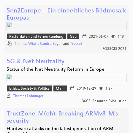
Sen2Europe – Ein einheitliches Bildmosaik
Europas
Rasterdaten und Fernerkundung
Geo
2021-06-07
149
Thomas Wiatr
,
Sandra Beyer
and
Trosset
FOSSGIS 2021
5G & Net Neutrality
Status of the Net Neutrality Reform in Europe
Ethics, Society & Politics
Main
2019-12-29
1.2k
Thomas Lohninger
36C3: Resource Exhaustion
TrustZone-M(eh): Breaking ARMv8-M's
security
Hardware attacks on the latest generation of ARM