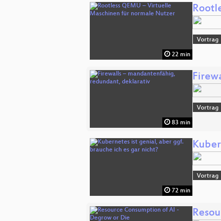
Rootl
Vortrag
22 min
Firew
Vortrag
83 min
Kubern
Vortrag
72 min
Resou