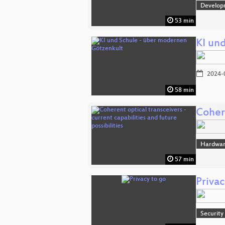
Develop
53 min
KI un
2024-
58 min
Cohere
Hardwar
57 min
Privac
Security