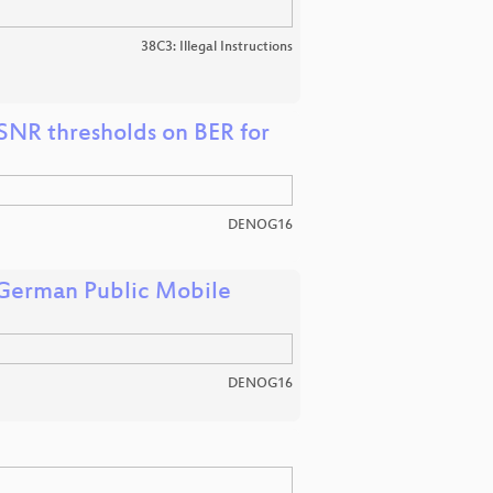
38C3: Illegal Instructions
 SNR thresholds on BER for
DENOG16
n German Public Mobile
DENOG16