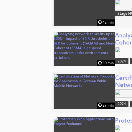
Stage H
42 min
Analyz
Cohe
2024
30 min
Certi
Netwo
2024
27 min
Prote