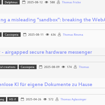
Delphinus
2025-08-12
588
Thomas Fricke
ing a misleading "sandbox": breaking the WebA
Cassiopeia
2025-08-11
636
Thomas Rinsma
r - airgapped secure hardware messenger
l creations
Cassiopeia
2025-08-09
174
Thomas
nlose KI für eigene Dokumente zu Hause
ung
HS i1
2025-04-26
572
Thomas Aglassinger