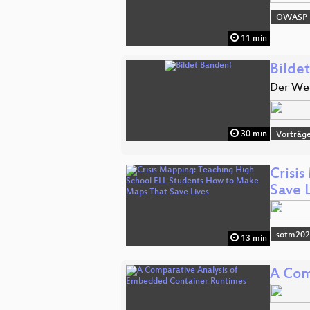
OWASP
11 min
Bilde
Der Weg
30 min
Vorträg
Crisi
Save L
sotm20
13 min
A Com