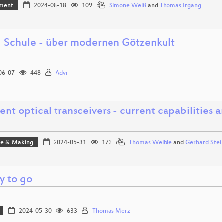
ment
2024-08-18
109
Simone Weiß
and
Thomas Irgang
d Schule - über modernen Götzenkult
06-07
448
Advi
nt optical transceivers - current capabilities a
e & Making
2024-05-31
173
Thomas Weible
and
Gerhard Stei
y to go
2024-05-30
633
Thomas Merz