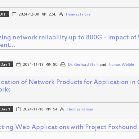
UFF
2024-12-30
2.5k
Thomas Fricke
ing network reliability up to 800G - Impact of
rent…
Day 1
2024-11-18
80
Dr. Gerhard Stein
and
Thomas Weible
fication of Network Products for Application i
rks
Day 1
2024-11-18
54
Thomas Rahimi
cting Web Applications with Project Foxhound