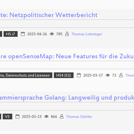
te: Netzpolitischer Wetterbericht
HS i7
2025-04-26
785
Thomas Lohninger
hre openSenseMap: Neue Features für die Zuk
ta, Datenschutz und Lizenzen
HS4 (S2)
2025-03-27
72
Thom
ammiersprache Golang: Langweilig und produk
V3
2025-03-23
866
Thomas Güttler