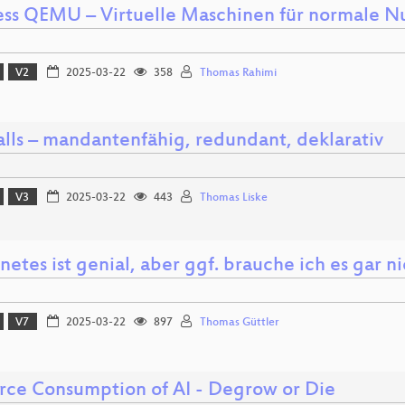
ess QEMU – Virtuelle Maschinen für normale N
V2
2025-03-22
358
Thomas Rahimi
alls – mandantenfähig, redundant, deklarativ
V3
2025-03-22
443
Thomas Liske
etes ist genial, aber ggf. brauche ich es gar n
V7
2025-03-22
897
Thomas Güttler
rce Consumption of AI - Degrow or Die