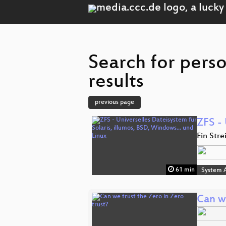
Search for pers
results
previous page
ZFS - 
Ein Str
61 min
System A
Can we