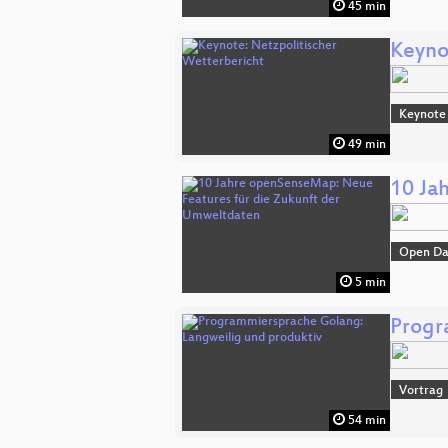
45 min
Keyno
Keynote
49 min
10 Ja
Open Da
5 min
Progr
Vortrag
54 min