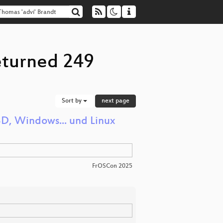
returned 249
Sort by
next page
BSD, Windows... und Linux
FrOSCon 2025