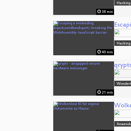
Hacking
38 min
Escap
Hacking
40 min
qrypt
Wonderfu
21 min
Wolke
Anwend