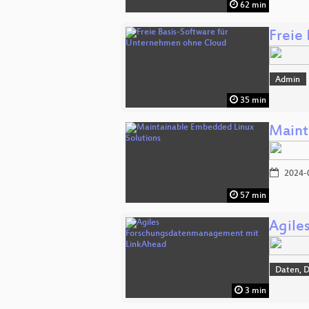
62 min
Freie
Admin
35 min
Maint
2024-
57 min
Agile
Daten, 
3 min