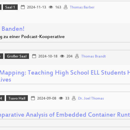
Saal 1
2024-11-13
163
Thomas Barber
t Banden!
 zu einer Podcast-Kooperative
e
Großer Saal
2024-10-18
204
Thomas Brandt
s Mapping: Teaching High School ELL Students
ives
24
Tsavo Hall
2024-09-08
33
Dr. Joel Thomas
parative Analysis of Embedded Container Run