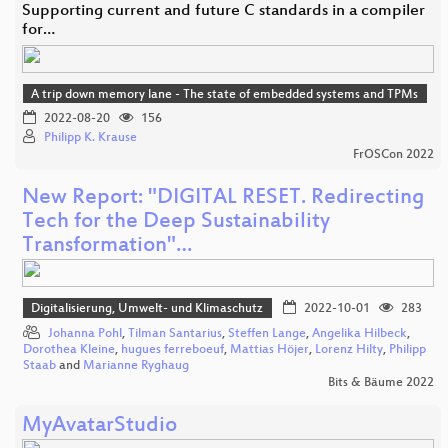
Supporting current and future C standards in a compiler
for…
A trip down memory lane - The state of embedded systems and TPMs
2022-08-20
156
Philipp K. Krause
FrOSCon 2022
New Report: "DIGITAL RESET. Redirecting
Tech for the Deep Sustainability
Transformation"…
Digitalisierung, Umwelt- und Klimaschutz
2022-10-01
283
Johanna Pohl
,
Tilman Santarius
,
Steffen Lange
,
Angelika Hilbeck
,
Dorothea Kleine
,
hugues ferreboeuf
,
Mattias Höjer
,
Lorenz Hilty
,
Philipp
Staab
and
Marianne Ryghaug
Bits & Bäume 2022
MyAvatarStudio