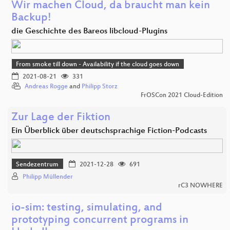
Wir machen Cloud, da braucht man kein
Backup!
die Geschichte des Bareos libcloud-Plugins
From smoke till down - Availability if the cloud goes down
2021-08-21
331
Andreas Rogge
and
Philipp Storz
FrOSCon 2021 Cloud-Edition
Zur Lage der Fiktion
Ein Überblick über deutschsprachige Fiction-Podcasts
Sendezentrum
2021-12-28
691
Philipp Müllender
rC3 NOWHERE
io-sim: testing, simulating, and
prototyping concurrent programs in