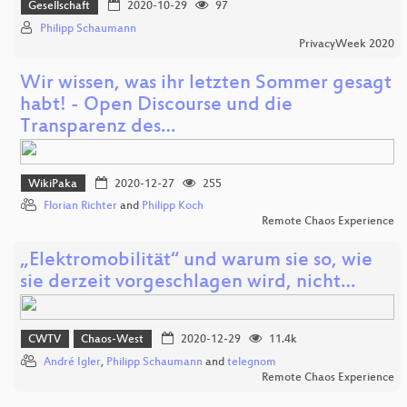
Gesellschaft
2020-10-29
97
Philipp Schaumann
PrivacyWeek 2020
Wir wissen, was ihr letzten Sommer gesagt
habt! - Open Discourse und die
Transparenz des…
WikiPaka
2020-12-27
255
Florian Richter
and
Philipp Koch
Remote Chaos Experience
„Elektromobilität“ und warum sie so, wie
sie derzeit vorgeschlagen wird, nicht…
CWTV
Chaos-West
2020-12-29
11.4k
André Igler
,
Philipp Schaumann
and
telegnom
Remote Chaos Experience