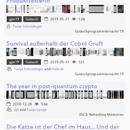
Produkttesterin
gpn19
Gulasch
2019-05-31
1.0k
Tanja Schrödinger
Gulaschprogrammiernacht 19
Survival außerhalb der Cobol Gruft
gpn19
Gulasch
2019-05-31
321
Tanja Schrödinger
and
Habrok
Gulaschprogrammiernacht 19
The year in post-quantum crypto
2018-12-28
5.6k
djb
and
Tanja Lange
35C3: Refreshing Memories
Die Katze ist der Chef im Haus... Und der