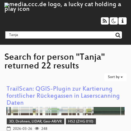
Search for person "Tanja"
returned 22 results
Sort by
TrailScan: QGIS-Plugin zur Kartierung
forstlicher Rückegassen in Laserscanning
Daten
3D, Drohnen, LIDAR, Geo-AR/VR
HS2 (ZHG 010)
2026-03-26
248