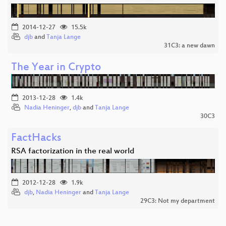
2014-12-27
15.5k
djb
and
Tanja Lange
31C3: a new dawn
The Year in Crypto
2013-12-28
1.4k
Nadia Heninger
,
djb
and
Tanja Lange
30C3
FactHacks
RSA factorization in the real world
2012-12-28
1.9k
djb
,
Nadia Heninger
and
Tanja Lange
29C3: Not my department