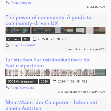
Tanja Kempen
FOSSGIS 2026
The power of community: A guide to
community-driven UX
Vortrag
V7
2025-03-23
230
Tanja Hohenstatt
Chemnitzer Linux-Tage 2025
Juristisches Kuriositätenkabinett für
Naturalparteien
D002 Vortragsraum
2024
2024-11-02
532
Tanja Wawuschel
Die Heilbronner Chaos Party 2024
Mein Mann, der Computer - Leben mit
einem Autisten