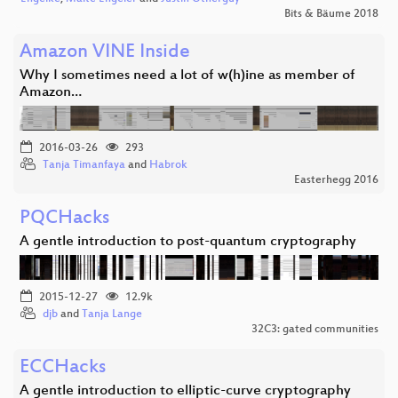
Bits & Bäume 2018
Amazon VINE Inside
Why I sometimes need a lot of w(h)ine as member of
Amazon…
2016-03-26
293
Tanja Timanfaya
and
Habrok
Easterhegg 2016
PQCHacks
A gentle introduction to post-quantum cryptography
2015-12-27
12.9k
djb
and
Tanja Lange
32C3: gated communities
ECCHacks
A gentle introduction to elliptic-curve cryptography