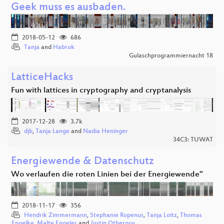
Geek muss es ausbaden.
2018-05-12
686
Tanja
and
Habrok
Gulaschprogrammiernacht 18
LatticeHacks
Fun with lattices in cryptography and cryptanalysis
2017-12-28
3.7k
djb
,
Tanja Lange
and
Nadia Heninger
34C3: TUWAT
Energiewende & Datenschutz
Wo verlaufen die roten Linien bei der Energiewende"
2018-11-17
356
Hendrik Zimmermann
,
Stephanie Ropenus
,
Tanja Loitz
,
Thomas
Engelke
,
Malte Engeler
and
Justin Otherguy