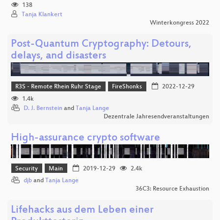
138
Tanja Klankert
Winterkongress 2022
Post-Quantum Cryptography: Detours,
delays, and disasters
R3S - Remote Rhein Ruhr Stage
FireShonks
2022-12-29
1.4k
D. J. Bernstein
and
Tanja Lange
Dezentrale Jahresendveranstaltungen
High-assurance crypto software
Security
Main
2019-12-29
2.4k
djb
and
Tanja Lange
36C3: Resource Exhaustion
Lifehacks aus dem Leben einer