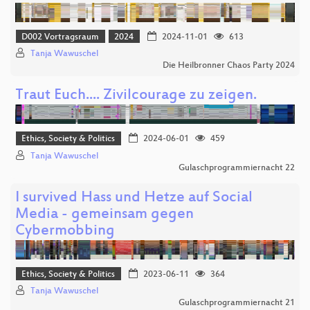
D002 Vortragsraum
2024
2024-11-01
613
Tanja Wawuschel
Die Heilbronner Chaos Party 2024
Traut Euch.... Zivilcourage zu zeigen.
Ethics, Society & Politics
2024-06-01
459
Tanja Wawuschel
Gulaschprogrammiernacht 22
I survived Hass und Hetze auf Social
Media - gemeinsam gegen
Cybermobbing
Ethics, Society & Politics
2023-06-11
364
Tanja Wawuschel
Gulaschprogrammiernacht 21