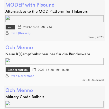
MODEP with Pisound
Alternatives to the MOD Platform for Tinkerers
web
2023-10-07
234
Sven (this.ven)
Sonoj 2023
Och Menno
Neue K(r)ampfhubschrauber für die Bundeswehr
Sendezentrum
2023-12-28
16.2k
Sven Uckermann
37C3: Unlocked
Och Menno
Military Grade Bullshit