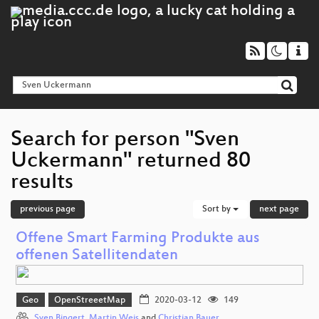
Search for person "Sven
Uckermann" returned 80
results
previous page
Sort by
next page
Offene Smart Farming Produkte aus
offenen Satellitendaten
Geo
OpenStreeetMap
2020-03-12
149
Sven Bingert
,
Martin Weis
and
Christian Bauer