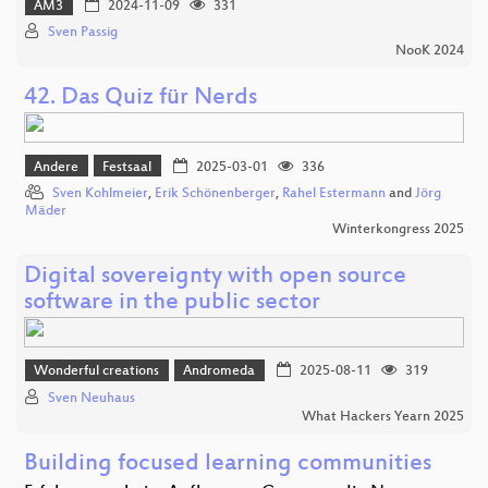
AM3
2024-11-09
331
Sven Passig
NooK 2024
42. Das Quiz für Nerds
Andere
Festsaal
2025-03-01
336
Sven Kohlmeier
,
Erik Schönenberger
,
Rahel Estermann
and
Jörg
Mäder
Winterkongress 2025
Digital sovereignty with open source
software in the public sector
Wonderful creations
Andromeda
2025-08-11
319
Sven Neuhaus
What Hackers Yearn 2025
Building focused learning communities