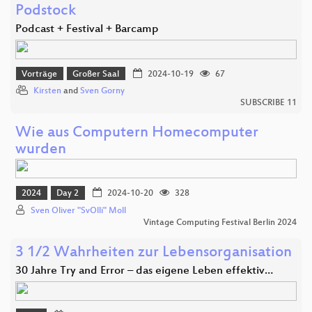
Podstock
Podcast + Festival + Barcamp
Vorträge
Großer Saal
2024-10-19
67
Kirsten
and
Sven Gorny
SUBSCRIBE 11
Wie aus Computern Homecomputer
wurden
2024
Day 2
2024-10-20
328
Sven Oliver "SvOlli" Moll
Vintage Computing Festival Berlin 2024
3 1/2 Wahrheiten zur Lebensorganisation
30 Jahre Try and Error – das eigene Leben effektiv…