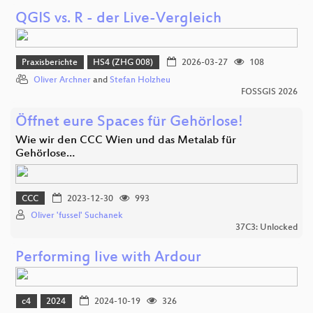
QGIS vs. R - der Live-Vergleich
Praxisberichte
HS4 (ZHG 008)
2026-03-27
108
Oliver Archner
and
Stefan Holzheu
FOSSGIS 2026
Öffnet eure Spaces für Gehörlose!
Wie wir den CCC Wien und das Metalab für
Gehörlose…
CCC
2023-12-30
993
Oliver 'fussel' Suchanek
37C3: Unlocked
Performing live with Ardour
c4
2024
2024-10-19
326