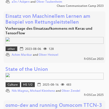
a5n / Asbjørn
and
Oliver Taubenheim
Chaos Communication Camp 2023
Einsatz von Maschinellem Lernen am
Beispiel von Rettungsleitstellen
Vorhersage des Einsatzaufkommens mit Keras und
TensorFlow
other
2023-08-06
128
Achim Marikar
and
Oliver Heinzel
FrOSCon 2023
State of the Union
Culture
HS 1/2
2025-08-16
483
Nils Magnus
,
Michael Kleinhenz
and
Oliver Zendel
FrOSCon 2025
osmo-dev and running Osmocom TTCN-3