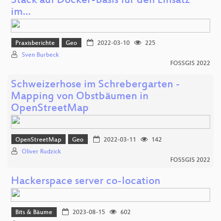
Stack auf Docker-Basis für den Einsatz
im…
Praxisberichte
Geo
2022-03-10
225
Sven Burbeck
FOSSGIS 2022
Schweizerhose im Schrebergarten -
Mapping von Obstbäumen in
OpenStreetMap
OpenStreetMap
Geo
2022-03-11
142
Oliver Rudzick
FOSSGIS 2022
Hackerspace server co-location
Bits & Bäume
2023-08-15
602