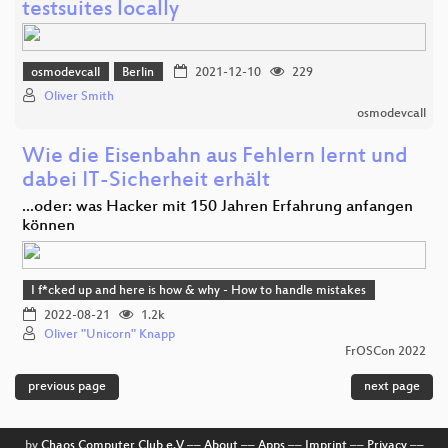
testsuites locally
osmodevcall
Berlin
2021-12-10
229
Oliver Smith
osmodevcall
Wie die Eisenbahn aus Fehlern lernt und
dabei IT-Sicherheit erhält
...oder: was Hacker mit 150 Jahren Erfahrung anfangen
können
I f*cked up and here is how & why - How to handle mistakes
2022-08-21
1.2k
Oliver "Unicorn" Knapp
FrOSCon 2022
previous page
next page
by
Chaos Computer Club e.V
––
About
––
Apps
––
Imprint
––
Privacy
––