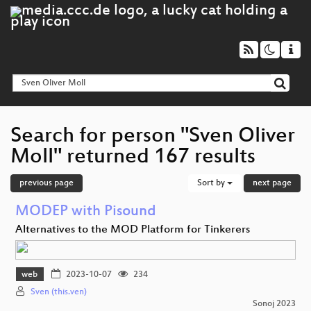
Search for person "Sven Oliver
Moll" returned 167 results
previous page
Sort by
next page
MODEP with Pisound
Alternatives to the MOD Platform for Tinkerers
web
2023-10-07
234
Sven (this.ven)
Sonoj 2023