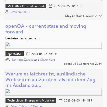
MCH2022 Curated content
2022-07-25
136
Sven Neuhaus
May Contain Hackers 2022
openQA - current state and moving
forward
Evolving as a project
openSUSE
2024-06-27
31
Santiago Zarate
and
Oliver Kurz
openSUSE Conference 2024
Warum es leichter ist, ausländische
Webseiten aufzurufen, als mit dem Zug
ins Ausland zu…
Technologie, Energie und Mobilität
2023-06-09
889
Oliver "Unicorn" Knapp