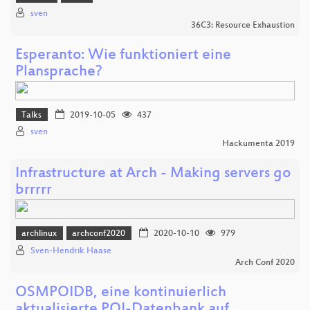
sven
36C3: Resource Exhaustion
Esperanto: Wie funktioniert eine
Plansprache?
Talks
2019-10-05
437
sven
Hackumenta 2019
Infrastructure at Arch - Making servers go
brrrrr
archlinux
archconf2020
2020-10-10
979
Sven-Hendrik Haase
Arch Conf 2020
OSMPOIDB, eine kontinuierlich
aktualisierte POI-Datenbank auf