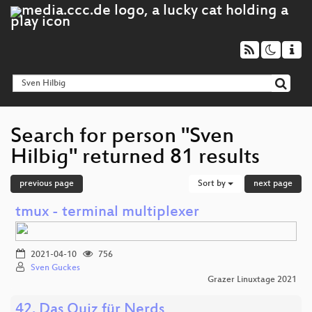
Search for person "Sven
Hilbig" returned 81 results
previous page
Sort by
next page
tmux - terminal multiplexer
2021-04-10
756
Sven Guckes
Grazer Linuxtage 2021
42. Das Quiz für Nerds