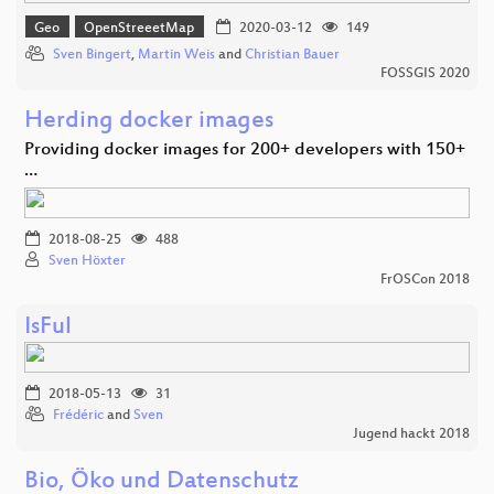
Geo
OpenStreeetMap
2020-03-12
149
Sven Bingert
,
Martin Weis
and
Christian Bauer
FOSSGIS 2020
Herding docker images
Providing docker images for 200+ developers with 150+
…
2018-08-25
488
Sven Höxter
FrOSCon 2018
IsFul
2018-05-13
31
Frédéric
and
Sven
Jugend hackt 2018
Bio, Öko und Datenschutz