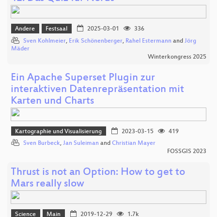
Andere
Festsaal
2025-03-01
336
Sven Kohlmeier
,
Erik Schönenberger
,
Rahel Estermann
and
Jörg
Mäder
Winterkongress 2025
Ein Apache Superset Plugin zur
interaktiven Datenrepräsentation mit
Karten und Charts
Kartographie und Visualisierung
2023-03-15
419
Sven Burbeck
,
Jan Suleiman
and
Christian Mayer
FOSSGIS 2023
Thrust is not an Option: How to get to
Mars really slow
Science
Main
2019-12-29
1.7k