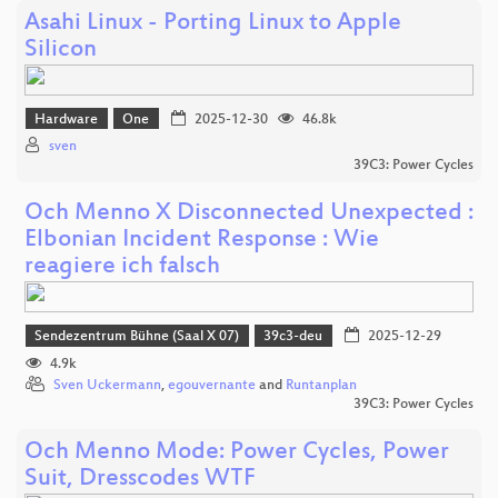
Asahi Linux - Porting Linux to Apple
Silicon
Hardware
One
2025-12-30
46.8k
sven
39C3: Power Cycles
Och Menno X Disconnected Unexpected :
Elbonian Incident Response : Wie
reagiere ich falsch
Sendezentrum Bühne (Saal X 07)
39c3-deu
2025-12-29
4.9k
Sven Uckermann
,
egouvernante
and
Runtanplan
39C3: Power Cycles
Och Menno Mode: Power Cycles, Power
Suit, Dresscodes WTF