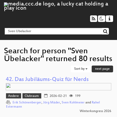
Search for person "Sven
Übelacker" returned 80 results
Sort by
next page
42. Das Jubiläums-Quiz für Nerds
Andere
Clubraum
2026-02-21
199
Erik Schönenberger
,
Jörg Mäder
,
Sven Kohlmeier
and
Rahel
Estermann
Winterkongress 2026