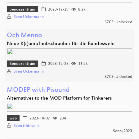
Sendezentrum
2023-12-29
8.2k
Sven Uckermann
37C3: Unlocked
Och Menno
Neue K(r)ampfhubschrauber für die Bundeswehr
Sendezentrum
2023-12-28
16.2k
Sven Uckermann
37C3: Unlocked
MODEP with Pisound
Alternatives to the MOD Platform for Tinkerers
web
2023-10-07
234
Sven (this.ven)
Sonoj 2023