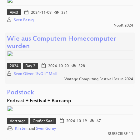
AM3
2024-11-09
331
Sven Passig
NooK 2024
Wie aus Computern Homecomputer
wurden
2024
Day 2
2024-10-20
328
Sven Oliver "SvOlli" Moll
Vintage Computing Festival Berlin 2024
Podstock
Podcast + Festival + Barcamp
Vorträge
Großer Saal
2024-10-19
67
Kirsten
and
Sven Gorny
SUBSCRIBE 11