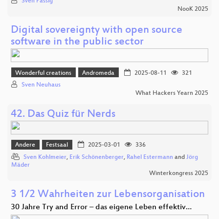
Sven Passig
NooK 2025
Digital sovereignty with open source
software in the public sector
Wonderful creations
Andromeda
2025-08-11
321
Sven Neuhaus
What Hackers Yearn 2025
42. Das Quiz für Nerds
Andere
Festsaal
2025-03-01
336
Sven Kohlmeier
,
Erik Schönenberger
,
Rahel Estermann
and
Jörg
Mäder
Winterkongress 2025
3 1/2 Wahrheiten zur Lebensorganisation
30 Jahre Try and Error – das eigene Leben effektiv…