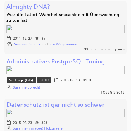
Almighty DNA?
Was die Tatort-Wahrheitsmaschine mit Überwachung
zu tun hat
2011-12-27
85
Susanne Schultz
and
Uta Wagenmann
28C3: behind enemy lines
Administratives PostgreSQL Tuning
Vorträge (GIS)
3.010
2013-06-13
0
Susanne Ebrecht
FOSSGIS 2013
Datenschutz ist gar nicht so schwer
2015-08-23
363
Susanne (miracee) Holzgraefe