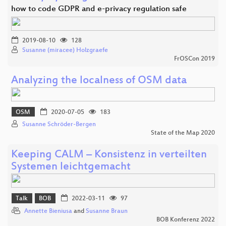
how to code GDPR and e-privacy regulation safe
2019-08-10
128
Susanne (miracee) Holzgraefe
FrOSCon 2019
Analyzing the localness of OSM data
OSM
2020-07-05
183
Susanne Schröder-Bergen
State of the Map 2020
Keeping CALM – Konsistenz in verteilten
Systemen leichtgemacht
Talk
BOB
2022-03-11
97
Annette Bieniusa
and
Susanne Braun
BOB Konferenz 2022