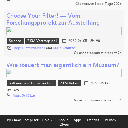
Chemnitzer Linux-Tage 2026
Choose Your Filter! — Vom
Forschungsprojekt zur Ausstellung
Science
ZKM Vortragssaal
2026-06-05
98
Inge Hinterwaldner
and
Marc Schütze
Gulaschprogrammiernacht 24
Wie steuert man eigentlich ein Museum?
Software and Infrastructure
ZKM Kubus
2026-06-06
325
Marc Schütze
Gulaschprogrammiernacht 24
by
Chaos Computer Club e.V
––
About
––
Apps
––
Imprint
––
Privacy
––
c3voc