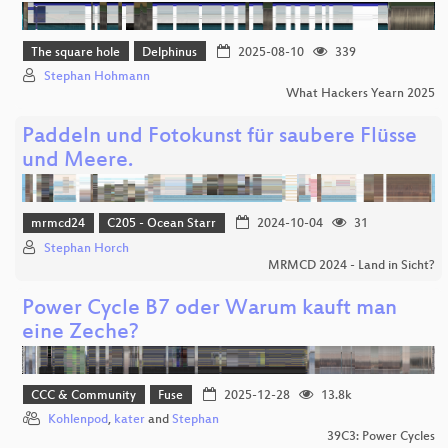
The square hole
Delphinus
2025-08-10
339
Stephan Hohmann
What Hackers Yearn 2025
Paddeln und Fotokunst für saubere Flüsse
und Meere.
mrmcd24
C205 - Ocean Starr
2024-10-04
31
Stephan Horch
MRMCD 2024 - Land in Sicht?
Power Cycle B7 oder Warum kauft man
eine Zeche?
CCC & Community
Fuse
2025-12-28
13.8k
Kohlenpod
,
kater
and
Stephan
39C3: Power Cycles