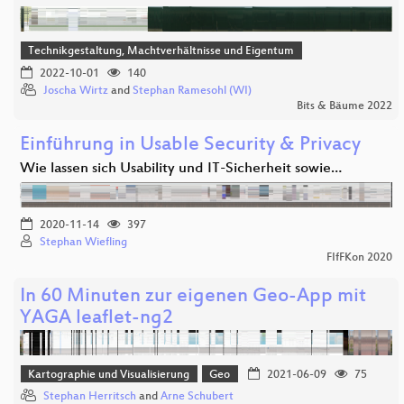
Technikgestaltung, Machtverhältnisse und Eigentum
2022-10-01
140
Joscha Wirtz
and
Stephan Ramesohl (WI)
Bits & Bäume 2022
Einführung in Usable Security & Privacy
Wie lassen sich Usability und IT-Sicherheit sowie…
2020-11-14
397
Stephan Wiefling
FIfFKon 2020
In 60 Minuten zur eigenen Geo-App mit
YAGA leaflet-ng2
Kartographie und Visualisierung
Geo
2021-06-09
75
Stephan Herritsch
and
Arne Schubert