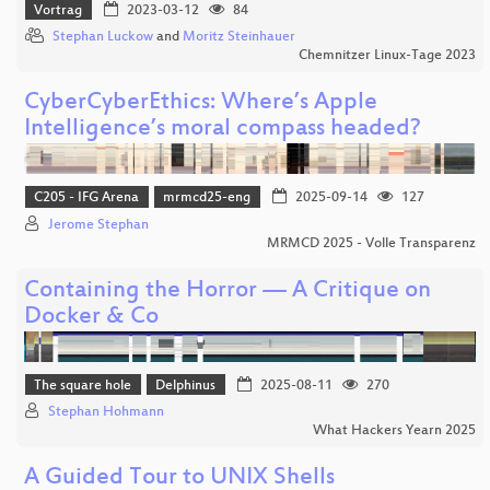
Vortrag
2023-03-12
84
Stephan Luckow
and
Moritz Steinhauer
Chemnitzer Linux-Tage 2023
CyberCyberEthics: Where’s Apple
Intelligence’s moral compass headed?
C205 - IFG Arena
mrmcd25-eng
2025-09-14
127
Jerome Stephan
MRMCD 2025 - Volle Transparenz
Containing the Horror — A Critique on
Docker & Co
The square hole
Delphinus
2025-08-11
270
Stephan Hohmann
What Hackers Yearn 2025
A Guided Tour to UNIX Shells