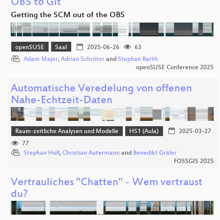
OBS to Git
Getting the SCM out of the OBS
openSUSE
Saal
2025-06-26
63
Adam Majer
,
Adrian Schröter
and
Stephan Barth
openSUSE Conference 2025
Automatische Veredelung von offenen
Nahe-Echtzeit-Daten
Raum-zeitliche Analysen und Modelle
HS1 (Aula)
2025-03-27
77
Stephan Holl
,
Christian Autermann
and
Benedikt Gräler
FOSSGIS 2025
Vertrauliches "Chatten" - Wem vertraust
du?