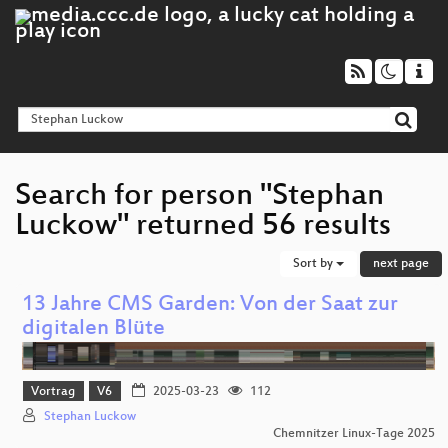
Search for person "Stephan
Luckow" returned 56 results
Sort by
next page
13 Jahre CMS Garden: Von der Saat zur
digitalen Blüte
Vortrag
V6
2025-03-23
112
Stephan Luckow
Chemnitzer Linux-Tage 2025