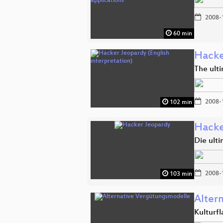
2008-
60 min
Hacke
The ult
2008-
102 min
Hacke
Die ult
2008-
103 min
Alter
Kulturf