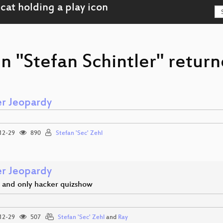
n "Stefan Schintler" return
r Jeopardy
12-29
890
Stefan 'Sec' Zehl
r Jeopardy
 and only hacker quizshow
12-29
507
Stefan 'Sec' Zehl
and
Ray