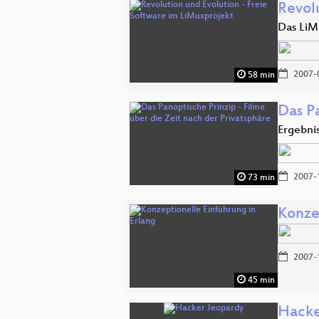
Revol
Das LiM
2007-
58 min
Das Pa
Ergebni
2007-
73 min
Konze
2007-
45 min
Hacke