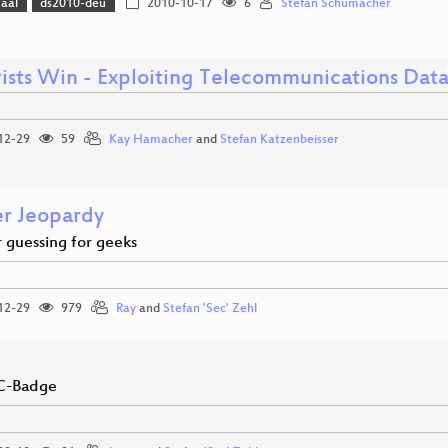
Saal
ds2010-deu
2010-10-17
6
Stefan Schumacher
rists Win - Exploiting Telecommunications Dat
12-29
59
Kay Hamacher
and
Stefan Katzenbeisser
r Jeopardy
guessing for geeks
12-29
979
Ray
and
Stefan 'Sec' Zehl
C-Badge