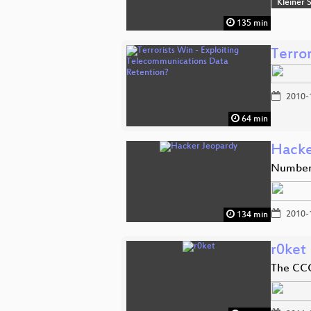
Kleiner 
135 min
Terro
2010-
64 min
Hacke
Number 
2010-
134 min
r0ket
The CC