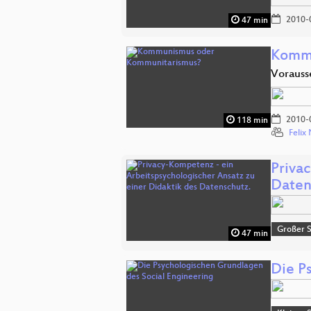
2010-
47 min
Kommu
Vorauss
2010-
118 min
Feli
Priva
Daten
Großer 
47 min
Die P