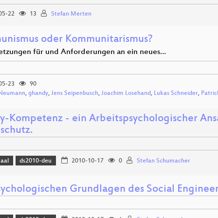
05-22
13
Stefan Merten
nismus oder Kommunitarismus?
etzungen für und Anforderungen an ein neues…
05-23
90
x Neumann
,
ghandy
,
Jens Seipenbusch
,
Joachim Losehand
,
Lukas Schneider
,
Patric
cy-Kompetenz - ein Arbeitspsychologischer Ansa
schutz.
Saal
ds2010-deu
2010-10-17
0
Stefan Schumacher
sychologischen Grundlagen des Social Enginee