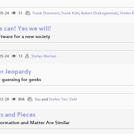
05-24
31
Frank Dommert
,
Frank Kühl
,
Robert Drakogiannaki
,
Stefan 
 can! Yes we will!
ftware for a new society
05-24
13
Stefan Merten
r Jeopardy
guessing for geeks
12-28
808
Ray
and
Stefan 'Sec' Zehl
ts and Pieces
ormation and Matter Are Similar