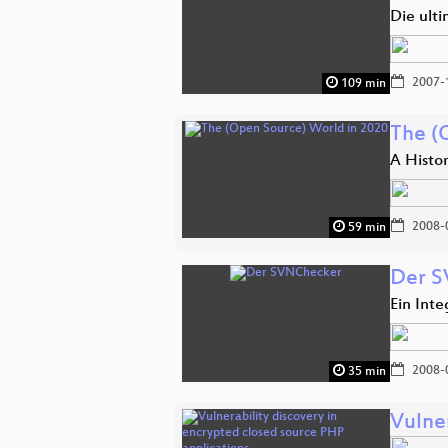
Die ult
2007-
109 min
The (
A Histo
2008-
59 min
Der 
Ein Inte
2008-
35 min
Vulne