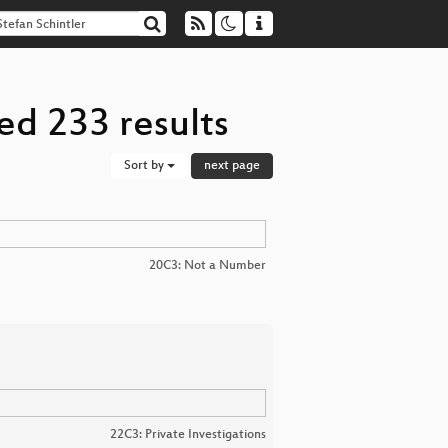
ed 233 results
Sort by
next page
20C3: Not a Number
22C3: Private Investigations