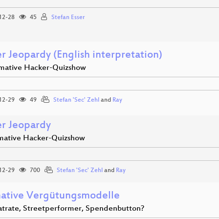
12-28
45
Stefan Esser
r Jeopardy (English interpretation)
imative Hacker-Quizshow
12-29
49
Stefan 'Sec' Zehl
and
Ray
r Jeopardy
imative Hacker-Quizshow
12-29
700
Stefan 'Sec' Zehl
and
Ray
native Vergütungsmodelle
latrate, Streetperformer, Spendenbutton?