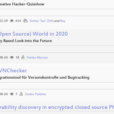
imative Hacker-Quizshow
12-29
614
Stefan 'Sec' Zehl
and
Ray
Open Source) World in 2020
ry Based Look into the Future
08-24
18
Stefan Merten
SVNChecker
grationstool für Versonskontrolle und Bugtracking
08-24
7
Stefan Pielicke
rability discovery in encrypted closed source P