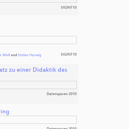
SIGINT10
SIGINT10
k Wolf
and
Stefan Herwig
tz zu einer Didaktik des
Datenspuren 2010
ring
Datenspuren 2010