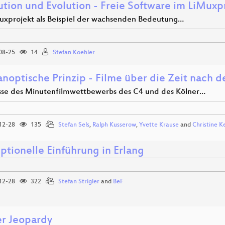
ution und Evolution - Freie Software im LiMuxp
uxprojekt als Beispiel der wachsenden Bedeutung…
08-25
14
Stefan Koehler
noptische Prinzip - Filme über die Zeit nach d
sse des Minutenfilmwettbewerbs des C4 und des Kölner…
12-28
135
Stefan Sels
,
Ralph Kusserow
,
Yvette Krause
and
Christine K
ptionelle Einführung in Erlang
12-28
322
Stefan Strigler
and
BeF
r Jeopardy