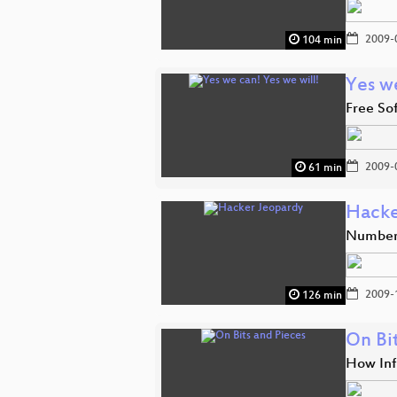
2009-
104 min
Yes we
Free So
2009-
61 min
Hacke
Number 
2009-
126 min
On Bi
How Inf