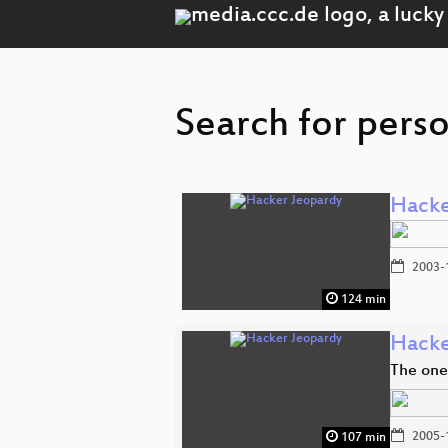
Search for perso
Hacke
2003-
124 min
Hacke
The one
2005-
107 min