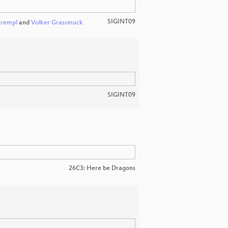
SIGINT09
Krempl
and
Volker Grassmuck
SIGINT09
26C3: Here be Dragons