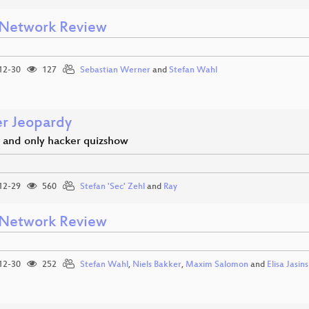
Network Review
12-30
127
Sebastian Werner
and
Stefan Wahl
r Jeopardy
 and only hacker quizshow
12-29
560
Stefan 'Sec' Zehl
and
Ray
Network Review
12-30
252
Stefan Wahl
,
Niels Bakker
,
Maxim Salomon
and
Elisa Jasin