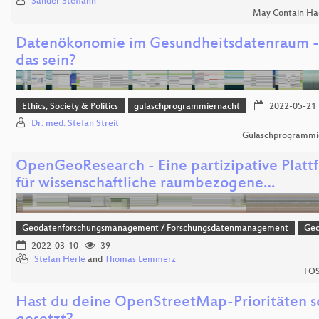
Sander Steffann
May Contain Ha
Datenökonomie im Gesundheitsdatenraum -
das sein?
Ethics, Society & Politics
gulaschprogrammiernacht
2022-05-21
Dr. med. Stefan Streit
Gulaschprogrammi
OpenGeoResearch - Eine partizipative Platt
für wissenschaftliche raumbezogene…
Geodatenforschungsmanagement / Forschungsdatenmanagement
Ge
2022-03-10
39
Stefan Herlé
and
Thomas Lemmerz
FOS
Hast du deine OpenStreetMap-Prioritäten 