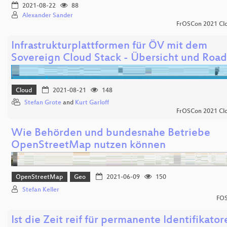
2021-08-22
88
Alexander Sander
FrOSCon 2021 Clo
Infrastrukturplattformen für ÖV mit dem
Sovereign Cloud Stack - Übersicht und Ro
Cloud
2021-08-21
148
Stefan Grote
and
Kurt Garloff
FrOSCon 2021 Clo
Wie Behörden und bundesnahe Betriebe
OpenStreetMap nutzen können
OpenStreetMap
Geo
2021-06-09
150
Stefan Keller
FOS
Ist die Zeit reif für permanente Identifikator