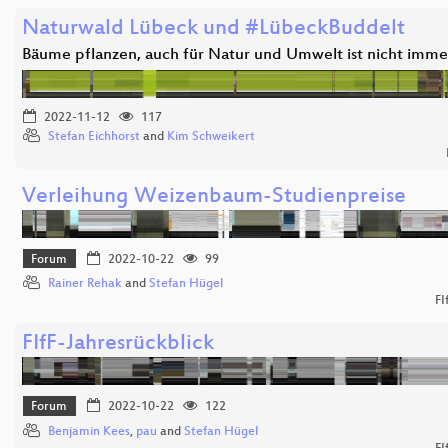
Naturwald Lübeck und #LübeckBuddelt
Bäume pflanzen, auch für Natur und Umwelt ist nicht imm
2022-11-12
117
Stefan Eichhorst
and
Kim Schweikert
Verleihung Weizenbaum-Studienpreise
Forum
2022-10-22
99
Rainer Rehak
and
Stefan Hügel
FI
FIfF-Jahresrückblick
Forum
2022-10-22
122
Benjamin Kees
,
pau
and
Stefan Hügel