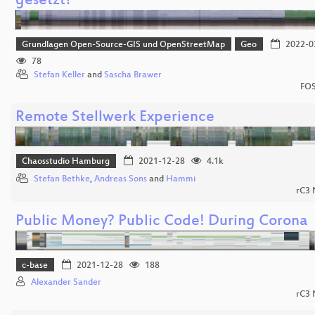
gesetzt?
Grundlagen Open-Source-GIS und OpenStreetMap
Geo
2022-0
78
Stefan Keller
and
Sascha Brawer
FOS
Remote Stellwerk Experience
Chaosstudio Hamburg
2021-12-28
4.1k
Stefan Bethke
,
Andreas Sons
and
Hammi
rC3
Public Money? Public Code! During Corona
c-base
2021-12-28
188
Alexander Sander
rC3