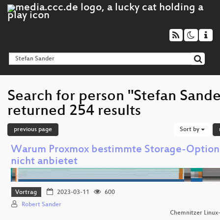
Search for person "Stefan Sande
returned 254 results
previous page
Sort by
Warum Proxmox bestimmte Storage-Optio
nicht anbietet
Vortrag
2023-03-11
600
Robert Sander
Chemnitzer Linux