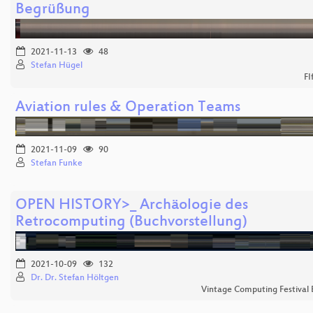
Begrüßung
2021-11-13
48
Stefan Hügel
FI
Aviation rules & Operation Teams
2021-11-09
90
Stefan Funke
OPEN HISTORY>_ Archäologie des
Retrocomputing (Buchvorstellung)
2021-10-09
132
Dr. Dr. Stefan Höltgen
Vintage Computing Festival 