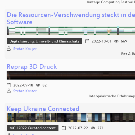
Vintage Computing Festival 
Die Ressourcen-Verschwendung steckt in de
Software
Digitalisierung, Umwelt- und Klimaschutz
2022-10-01
669
Stefan Kruijer
Bits & 
Reprap 3D Druck
2022-09-18
82
Stefan Krister
Intergalaktische Erfahrung
Keep Ukraine Connected
MCH2022 Curated content
2022-07-22
271