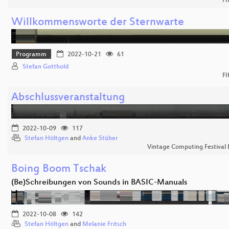
FI
Willkommensworte der Sternwarte
Programm
2022-10-21
61
Stefan Gotthold
FI
Abschlussveranstaltung
2022-10-09
117
Stefan Höltgen
and
Anke Stüber
Vintage Computing Festival 
Boing Boom Tschak
(Be)Schreibungen von Sounds in BASIC-Manuals
2022-10-08
142
Stefan Höltgen
and
Melanie Fritsch