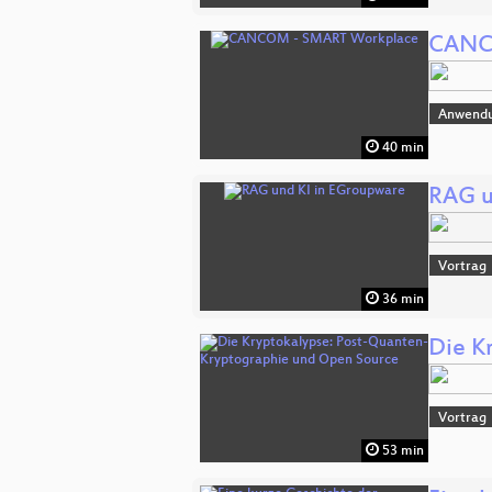
CANC
Anwend
40 min
RAG u
Vortrag
36 min
Die K
Vortrag
53 min