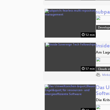
subpa
Develop
52 min
Insid
Am Lage
57 min
Clouds o
Mirko
Das U
Softw
Die Kri