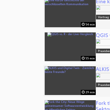
Eine 
Vortrag
54 min
QGIS v
Praxisbe
55 min
ALKIS
Praxisbe
29 min
Fork 
Sekto