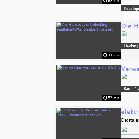
62 min
Develop
Die H
Hacking
33 min
Verwa
Raum 1.
52 min
elekt
Digitali