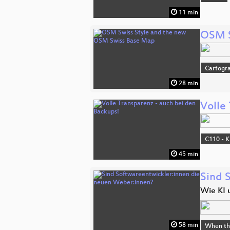
11 min
OSM S
Cartogr
28 min
Volle
C110 - K
45 min
Sind 
Wie KI 
58 min
When the 