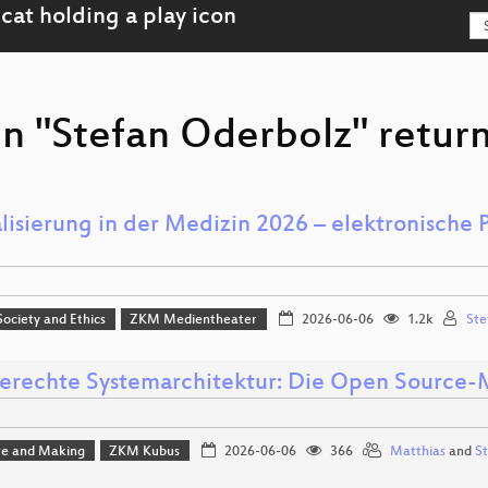
on "Stefan Oderbolz" return
lisierung in der Medizin 2026 – elektronische P
 Society and Ethics
ZKM Medientheater
2026-06-06
1.2k
Ste
erechte Systemarchitektur: Die Open Source-
e and Making
ZKM Kubus
2026-06-06
366
Matthias
and
St