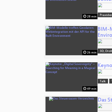
Praxisbe
28 min
BIM-M
Envir
3D, Dro
26 min
Keyno
Talk
49 min
Das S