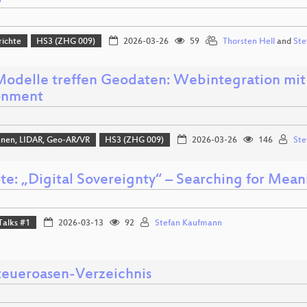
richte
HS3 (ZHG 009)
2026-03-26
59
Thorsten Hell
and
Ste
odelle treffen Geodaten: Webintegration mit d
onment
hnen, LIDAR, Geo-AR/VR
HS3 (ZHG 009)
2026-03-26
146
Ste
te: „Digital Sovereignty“ – Searching for Mean
Talks #1
2026-03-13
92
Stefan Kaufmann
teueroasen-Verzeichnis