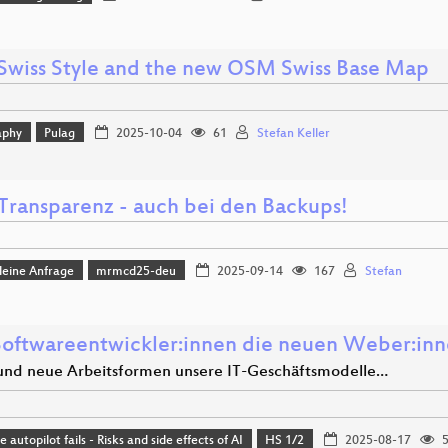
wiss Style and the new OSM Swiss Base Map
aphy
Pulag
2025-10-04
61
Stefan Keller
 Transparenz - auch bei den Backups!
leine Anfrage
mrmcd25-deu
2025-09-14
167
Stefan
Softwareentwickler:innen die neuen Weber:in
und neue Arbeitsformen unsere IT-Geschäftsmodelle…
autopilot fails - Risks and side effects of AI
HS 1/2
2025-08-17
5