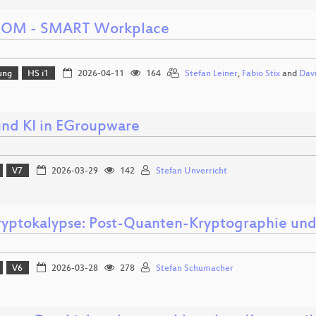
OM - SMART Workplace
ung
HS i1
2026-04-11
164
Stefan Leiner
,
Fabio Stix
and
Dav
nd KI in EGroupware
V7
2026-03-29
142
Stefan Unverricht
ryptokalypse: Post-Quanten-Kryptographie un
V6
2026-03-28
278
Stefan Schumacher