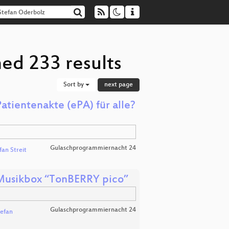
ed 233 results
Sort by
next page
atientenakte (ePA) für alle?
Gulaschprogrammiernacht 24
fan Streit
Musikbox “TonBERRY pico”
Gulaschprogrammiernacht 24
efan