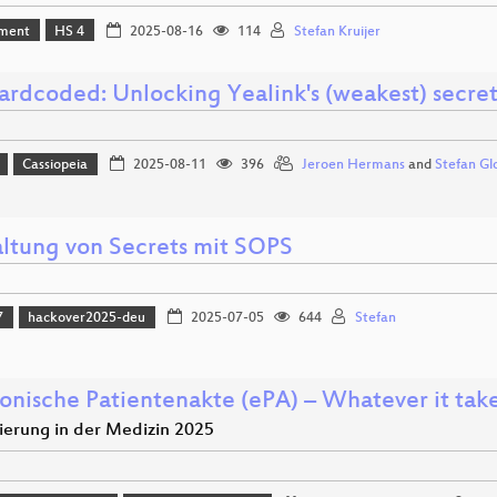
ment
HS 4
2025-08-16
114
Stefan Kruijer
ardcoded: Unlocking Yealink's (weakest) secret
Cassiopeia
2025-08-11
396
Jeroen Hermans
and
Stefan Gl
ltung von Secrets mit SOPS
7
hackover2025-deu
2025-07-05
644
Stefan
ronische Patientenakte (ePA) – Whatever it take
sierung in der Medizin 2025