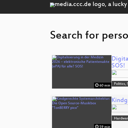
Search for pers
Digita
SOS!
Politics,
60 min
Kindg
Hardwar
59 min