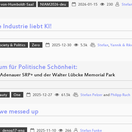
-von-Humboldt-Saal
NIAM2026-deu
2026-01-15
230
Stefa
e Industrie liebt KI!
ociety & Politics
Zero
2025-12-30
5.5k
Stefan
,
Yannik & Rik
um für Politische Schönheit:
r Adenauer SRP+ und der Walter Lübcke Memorial Park
eauty
One
2025-12-27
61.5k
Stefan Pelzer
and
Philipp Ruch
 we messed up
denog17-eng
2025-11-10
266
Stefan Funke