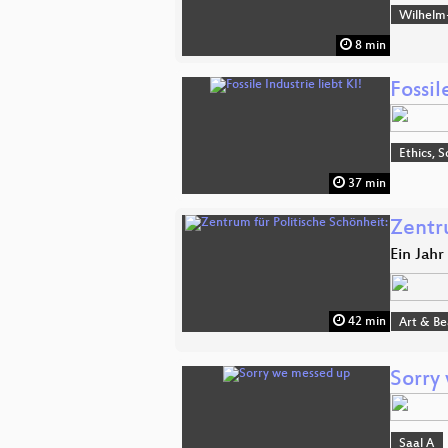
Wilhelm
8 min
Fossil
Ethics, S
37 min
Zentr
Ein Jah
42 min
Art & B
Sorry
Saal A