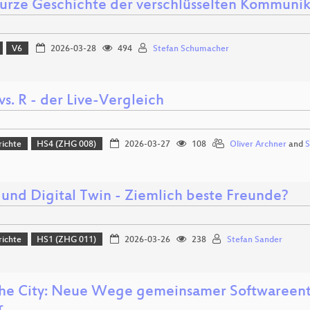
kurze Geschichte der verschlüsselten Kommunik
V6
2026-03-28
494
Stefan Schumacher
s. R - der Live-Vergleich
richte
HS4 (ZHG 008)
2026-03-27
108
Oliver Archner
and
S
 und Digital Twin - Ziemlich beste Freunde?
richte
HS1 (ZHG 011)
2026-03-26
238
Stefan Sander
the City: Neue Wege gemeinsamer Softwareent
r