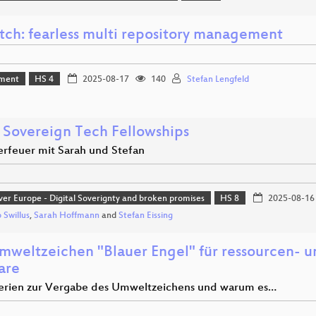
tch: fearless multi repository management
ment
HS 4
2025-08-17
140
Stefan Lengfeld
e Sovereign Tech Fellowships
rfeuer mit Sarah und Stefan
ver Europe - Digital Soverignty and broken promises
HS 8
2025-08-16
 Swillus
,
Sarah Hoffmann
and
Stefan Eissing
mweltzeichen "Blauer Engel" für ressourcen- u
are
terien zur Vergabe des Umweltzeichens und warum es…