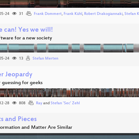
05-24
31
Frank Dommert
,
Frank Kühl
,
Robert Drakogiannaki
,
Stefan 
 can! Yes we will!
ftware for a new society
05-24
13
Stefan Merten
r Jeopardy
guessing for geeks
12-28
808
Ray
and
Stefan 'Sec' Zehl
ts and Pieces
ormation and Matter Are Similar