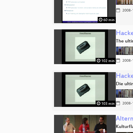
2008-
60 min
Hacke
The ult
2008-
102 min
Hacke
Die ult
2008-
103 min
Alter
Kulturf