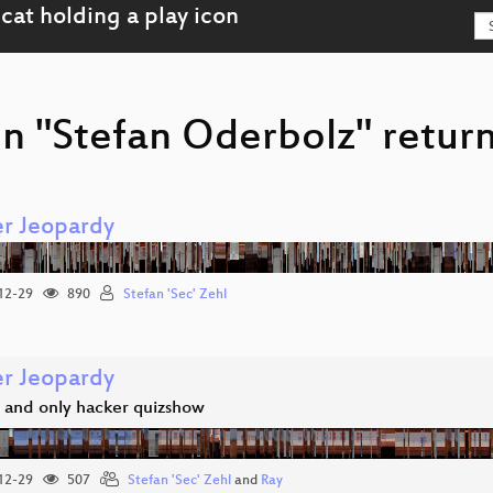
on "Stefan Oderbolz" return
r Jeopardy
12-29
890
Stefan 'Sec' Zehl
r Jeopardy
 and only hacker quizshow
12-29
507
Stefan 'Sec' Zehl
and
Ray