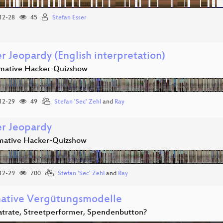
12-28
45
Stefan Esser
r Jeopardy (English interpretation)
imative Hacker-Quizshow
12-29
49
Stefan 'Sec' Zehl
and
Ray
r Jeopardy
imative Hacker-Quizshow
12-29
700
Stefan 'Sec' Zehl
and
Ray
native Vergütungsmodelle
latrate, Streetperformer, Spendenbutton?