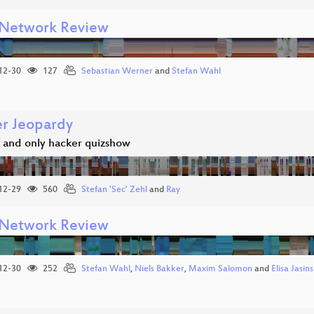
Network Review
12-30
127
Sebastian Werner
and
Stefan Wahl
r Jeopardy
 and only hacker quizshow
12-29
560
Stefan 'Sec' Zehl
and
Ray
Network Review
12-30
252
Stefan Wahl
,
Niels Bakker
,
Maxim Salomon
and
Elisa Jasin