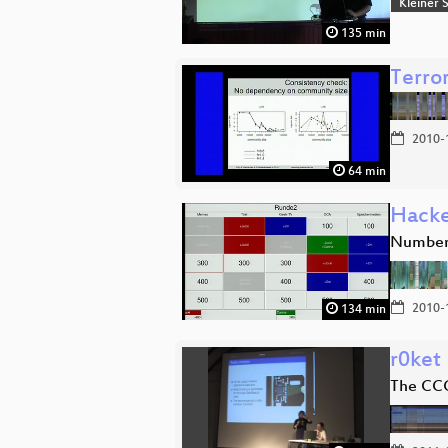
Kleiner 
135 min
Terro
2010-
64 min
Hacke
Number 
2010-
134 min
r0ket
The CC