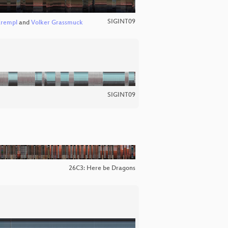
SIGINT09
Krempl
and
Volker Grassmuck
SIGINT09
26C3: Here be Dragons