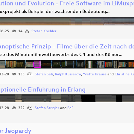
ution und Evolution - Freie Software im LiMuxp
uxprojekt als Beispiel der wachsenden Bedeutung…
08-25
14
Stefan Koehler
noptische Prinzip - Filme über die Zeit nach d
sse des Minutenfilmwettbewerbs des C4 und des Kölner…
12-28
135
Stefan Sels
,
Ralph Kusserow
,
Yvette Krause
and
Christine K
ptionelle Einführung in Erlang
12-28
322
Stefan Strigler
and
BeF
r Jeopardy