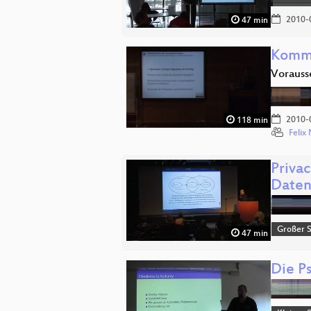
2010-
47 min
Kommu
Vorauss
2010-
118 min
Feli
Priva
Daten
Großer 
47 min
Die P