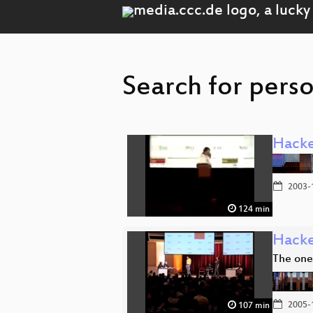
Search for pers
Hacke
2003-
124 min
Hacke
The one
2005-
107 min