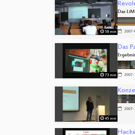
Revol
Das LiM
2007-
58 min
Das Pa
Ergebni
2007-
73 min
Konze
2007-
45 min
Hacke