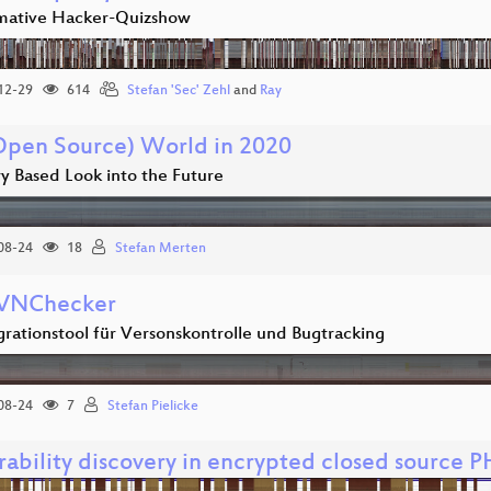
imative Hacker-Quizshow
12-29
614
Stefan 'Sec' Zehl
and
Ray
Open Source) World in 2020
ry Based Look into the Future
08-24
18
Stefan Merten
SVNChecker
grationstool für Versonskontrolle und Bugtracking
08-24
7
Stefan Pielicke
rability discovery in encrypted closed source P