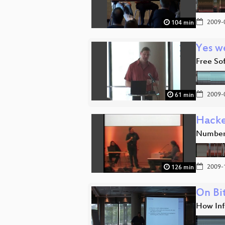
2009-
104 min
Yes we
Free So
2009-
61 min
Hacke
Number 
2009-
126 min
On Bi
How Inf