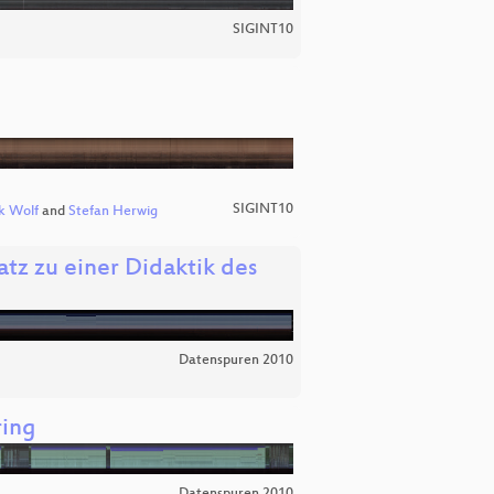
SIGINT10
SIGINT10
k Wolf
and
Stefan Herwig
tz zu einer Didaktik des
Datenspuren 2010
ring
Datenspuren 2010