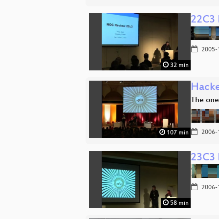
22C3 
2005-
32 min
Hacke
The one
2006-
107 min
23C3 
2006-
58 min