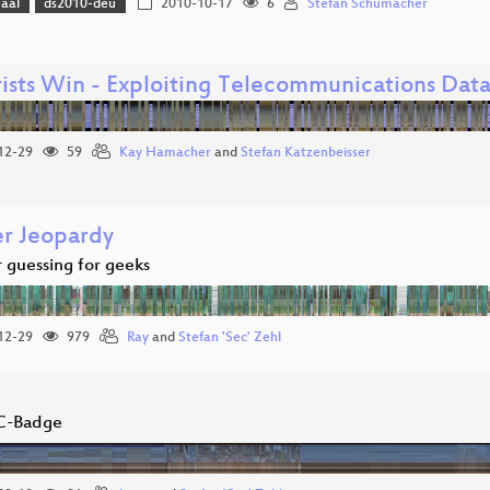
Saal
ds2010-deu
2010-10-17
6
Stefan Schumacher
rists Win - Exploiting Telecommunications Dat
12-29
59
Kay Hamacher
and
Stefan Katzenbeisser
r Jeopardy
guessing for geeks
12-29
979
Ray
and
Stefan 'Sec' Zehl
C-Badge