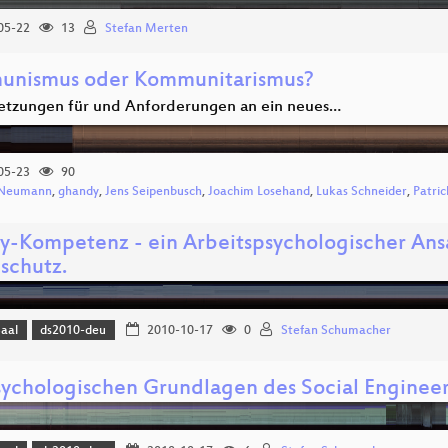
05-22
13
Stefan Merten
nismus oder Kommunitarismus?
etzungen für und Anforderungen an ein neues…
05-23
90
x Neumann
,
ghandy
,
Jens Seipenbusch
,
Joachim Losehand
,
Lukas Schneider
,
Patric
cy-Kompetenz - ein Arbeitspsychologischer Ansa
schutz.
Saal
ds2010-deu
2010-10-17
0
Stefan Schumacher
sychologischen Grundlagen des Social Enginee