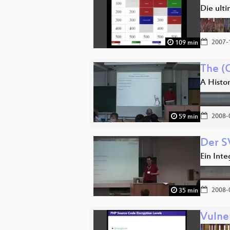
Die ult
2007-
109 min
The (
A Histo
2008-
59 min
Der 
Ein Inte
2008-
35 min
Vulne