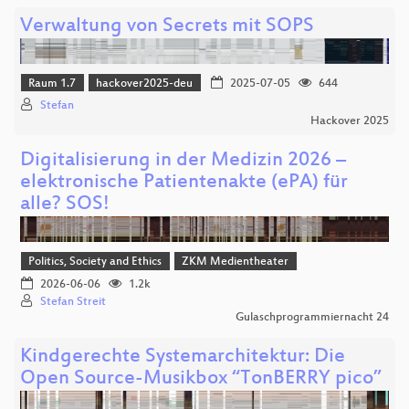
Verwaltung von Secrets mit SOPS
Raum 1.7
hackover2025-deu
2025-07-05
644
Stefan
Hackover 2025
Digitalisierung in der Medizin 2026 –
elektronische Patientenakte (ePA) für
alle? SOS!
Politics, Society and Ethics
ZKM Medientheater
2026-06-06
1.2k
Stefan Streit
Gulaschprogrammiernacht 24
Kindgerechte Systemarchitektur: Die
Open Source-Musikbox “TonBERRY pico”