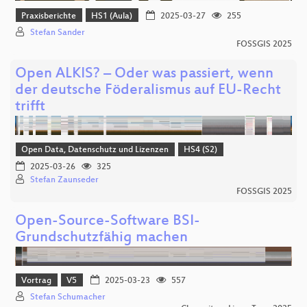
Praxisberichte
HS1 (Aula)
2025-03-27
255
Stefan Sander
FOSSGIS 2025
Open ALKIS? – Oder was passiert, wenn
der deutsche Föderalismus auf EU-Recht
trifft
Open Data, Datenschutz und Lizenzen
HS4 (S2)
2025-03-26
325
Stefan Zaunseder
FOSSGIS 2025
Open-Source-Software BSI-
Grundschutzfähig machen
Vortrag
V5
2025-03-23
557
Stefan Schumacher