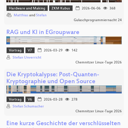
Hardware and Making
ZKM Kubus
2026-06-06
368
Matthias
and
Stefan
Gulaschprogrammiernacht 24
RAG und KI in EGroupware
Vortrag
V7
2026-03-29
142
Stefan Unverricht
Chemnitzer Linux-Tage 2026
Die Kryptokalypse: Post-Quanten-
Kryptographie und Open Source
Vortrag
V6
2026-03-28
278
Stefan Schumacher
Chemnitzer Linux-Tage 2026
Eine kurze Geschichte der verschlüsselten