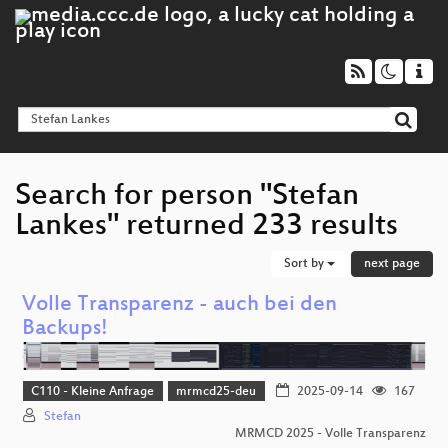
Search for person "Stefan
Lankes" returned 233 results
Sort by
next page
Volle Transparenz - auch bei den
Backups!
C110 - Kleine Anfrage
mrmcd25-deu
2025-09-14
167
Stefan
MRMCD 2025 - Volle Transparenz