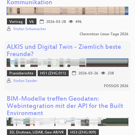
Kommunikation
Vortrag
V6
2026-03-28
496
Stefan Schumacher
Chemnitzer Linux-Tage 2026
ALKIS und Digital Twin - Ziemlich beste
Freunde?
Praxisberichte
HS1 (ZHG 011)
2026-03-26
238
Stefan Sander
FOSSGIS 2026
BIM-Modelle treffen Geodaten:
Webintegration mit der API for the Built
Environment
3D, Drohnen, LIDAR, Geo-AR/VR
HS3 (ZHG 009)