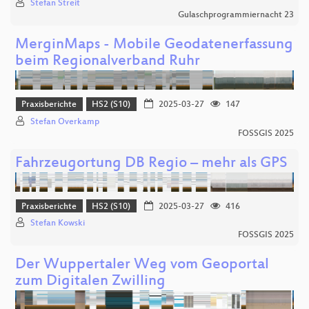
Stefan Streit
Gulaschprogrammiernacht 23
MerginMaps - Mobile Geodatenerfassung
beim Regionalverband Ruhr
Praxisberichte
HS2 (S10)
2025-03-27
147
Stefan Overkamp
FOSSGIS 2025
Fahrzeugortung DB Regio – mehr als GPS
Praxisberichte
HS2 (S10)
2025-03-27
416
Stefan Kowski
FOSSGIS 2025
Der Wuppertaler Weg vom Geoportal
zum Digitalen Zwilling