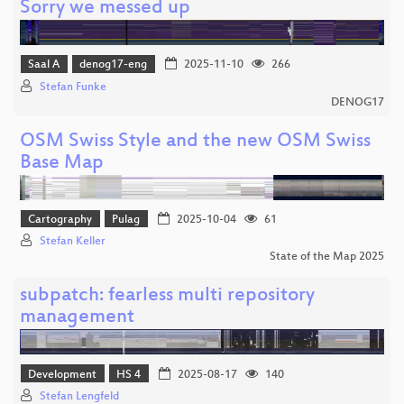
Sorry we messed up
Saal A
denog17-eng
2025-11-10
266
Stefan Funke
DENOG17
OSM Swiss Style and the new OSM Swiss
Base Map
Cartography
Pulag
2025-10-04
61
Stefan Keller
State of the Map 2025
subpatch: fearless multi repository
management
Development
HS 4
2025-08-17
140
Stefan Lengfeld